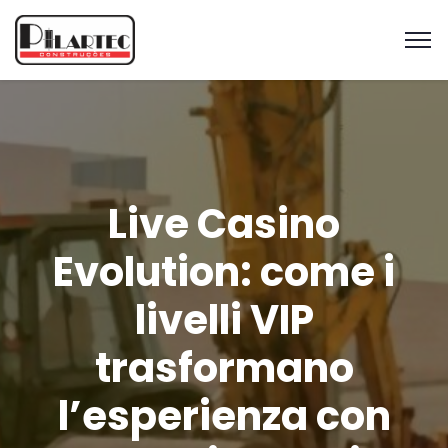
Live Casino
Evolution: come i
livelli VIP
trasformano
l’esperienza con