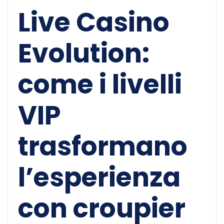
Live Casino
Evolution:
come i livelli
VIP
trasformano
l’esperienza
con croupier