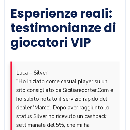
Esperienze reali:
testimonianze di
giocatori VIP
Luca – Silver
“Ho iniziato come casual player su un
sito consigliato da Siciliareporter.Com e
ho subito notato il servizio rapido del
dealer ‘Marco’. Dopo aver raggiunto lo
status Silver ho ricevuto un cashback
settimanale del 5%, che mi ha