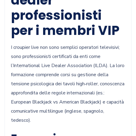
dealer
professionisti
per i membri VIP
I croupier live non sono semplici operatori televisivi;
sono professionisti certificati da enti come
l’International Live Dealer Association (ILDA). La loro
formazione comprende corsi su gestione della
tensione psicologica dei tavoli high‑roller, conoscenza
approfondita delle regole internazionali (es.:
European Blackjack vs American Blackjack) e capacità
comunicative multilingue (inglese, spagnolo,
tedesco).