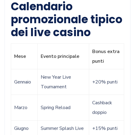
Calendario
promozionale tipico
dei live casino
Bonus extra
Mese
Evento principale
punti
New Year Live
Gennaio
+20% punti
Tournament
Cashback
Marzo
Spring Reload
doppio
Giugno
Summer Splash Live
+15% punti