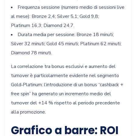
Frequenza sessione (numero medio di sessioni live
al mese): Bronze 2,4; Silver 5,1; Gold 9,8;
Platinum 16,3; Diamond 24,7.
Durata media per sessione: Bronze 18 minuti;
Silver 32 minuti; Gold 45 minuti; Platinum 62 minuti;
Diamond 78 minuti.
La correlazione tra bonus esclusivi e aumento del
turnover è particolarmente evidente nel segmento
Gold‑Platinum: l’introduzione di un bonus “cashback +
free spin” ha generato un incremento medio del
turnover del +14 % rispetto al periodo precedente
alla promozione.
Grafico a barre: ROI