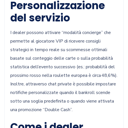
Personalizzazione
del servizio
I dealer possono attivare “modalità concierge” che
permette al giocatore VIP di ricevere consigli
strategici in tempo reale su scommesse ottimali
basate sul conteggio delle carte o sulla probabilità
statistica dell’evento successivo (es.: probabilità del
prossimo rosso nella roulette europea è circa 48,6%).
Inoltre, attraverso chat private è possibile impostare
notifiche personalizzate quando il bankroll scende
sotto una soglia predefinita o quando viene attivata
una promozione “Double Cash”.
Come i dealer