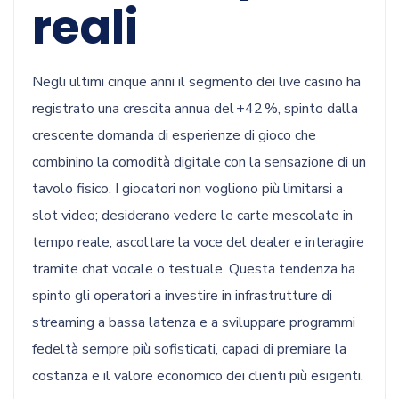
reali
Negli ultimi cinque anni il segmento dei live casino ha
registrato una crescita annua del +42 %, spinto dalla
crescente domanda di esperienze di gioco che
combinino la comodità digitale con la sensazione di un
tavolo fisico. I giocatori non vogliono più limitarsi a
slot video; desiderano vedere le carte mescolate in
tempo reale, ascoltare la voce del dealer e interagire
tramite chat vocale o testuale. Questa tendenza ha
spinto gli operatori a investire in infrastrutture di
streaming a bassa latenza e a sviluppare programmi
fedeltà sempre più sofisticati, capaci di premiare la
costanza e il valore economico dei clienti più esigenti.