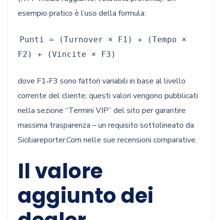
esempio pratico è l’uso della formula:
Punti = (Turnover × F1) + (Tempo ×
F2) + (Vincite × F3)
dove F1‑F3 sono fattori variabili in base al livello
corrente del cliente; questi valori vengono pubblicati
nella sezione “Termini VIP” del sito per garantire
massima trasparenza – un requisito sottolineato da
Siciliareporter.Com nelle sue recensioni comparative.
Il valore
aggiunto dei