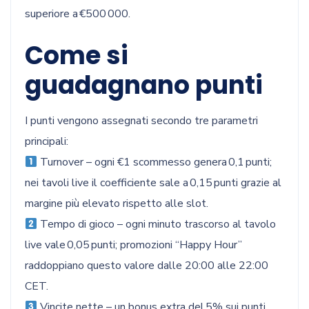
superiore a €500 000.
Come si
guadagnano punti
I punti vengono assegnati secondo tre parametri
principali:
Turnover – ogni €1 scommesso genera 0,1 punti;
nei tavoli live il coefficiente sale a 0,15 punti grazie al
margine più elevato rispetto alle slot.
Tempo di gioco – ogni minuto trascorso al tavolo
live vale 0,05 punti; promozioni “Happy Hour”
raddoppiano questo valore dalle 20:00 alle 22:00
CET.
Vincite nette – un bonus extra del 5% sui punti