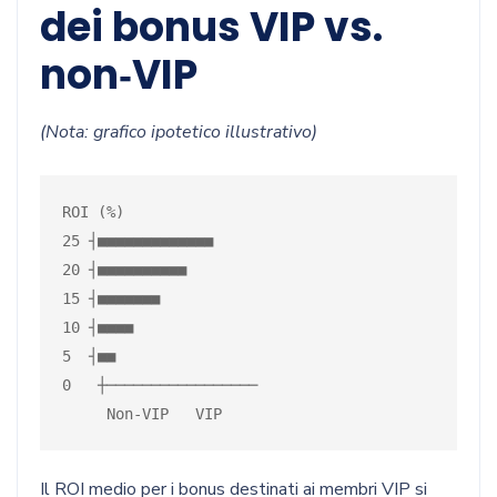
dei bonus VIP vs.
non‑VIP
(Nota: grafico ipotetico illustrativo)
ROI (%)

25 ┤■■■■■■■■■■■■■

20 ┤■■■■■■■■■■

15 ┤■■■■■■■

10 ┤■■■■

5  ┤■■

0   ┼─────────────────

Il ROI medio per i bonus destinati ai membri VIP si