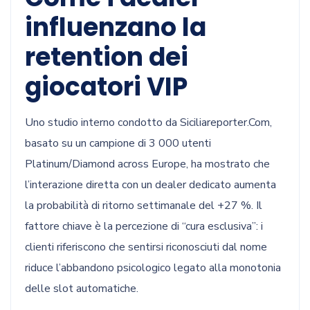
influenzano la
retention dei
giocatori VIP
Uno studio interno condotto da Siciliareporter.Com,
basato su un campione di 3 000 utenti
Platinum/Diamond across Europe, ha mostrato che
l’interazione diretta con un dealer dedicato aumenta
la probabilità di ritorno settimanale del +27 %. Il
fattore chiave è la percezione di “cura esclusiva”: i
clienti riferiscono che sentirsi riconosciuti dal nome
riduce l’abbandono psicologico legato alla monotonia
delle slot automatiche.