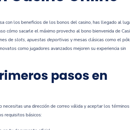
a con los beneficios de los bonos del casino, has llegado al lug
 paso cómo sacarle el máximo provecho al bono bienvenida de Cas
iones de
slots
,
apuestas deportivas
y mesas clásicas como el pók
 novatos como jugadores avanzados mejoren su experiencia sin
primeros pasos en
 necesitas una dirección de correo válida y aceptar los términos
os requisitos básicos: