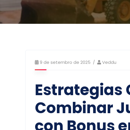
9 de setembro de 2025
Veddu
Estrategias
Combinar J
con Bonus e