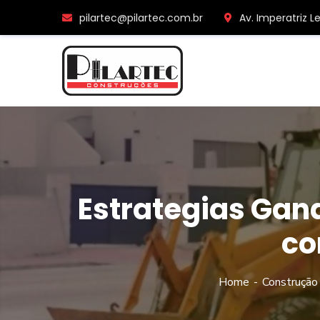
pilartec@pilartec.com.br
Av. Imperatriz L
Estrategias Gan
co
Home
Construção