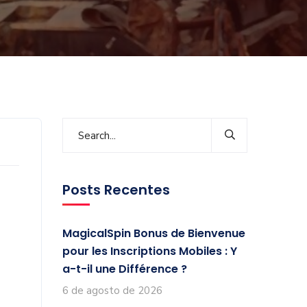
Posts Recentes
MagicalSpin Bonus de Bienvenue
pour les Inscriptions Mobiles : Y
a-t-il une Différence ?
6 de agosto de 2026