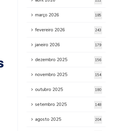
abril 2026
112
março 2026
185
fevereiro 2026
243
janeiro 2026
179
s
dezembro 2025
156
novembro 2025
154
outubro 2025
180
setembro 2025
148
agosto 2025
204