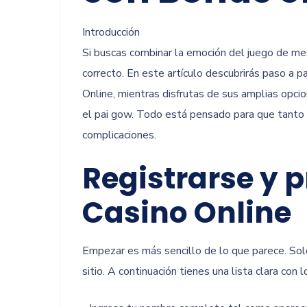
Introducción
Si buscas combinar la emoción del juego de mes
correcto. En este artículo descubrirás paso a
Online, mientras disfrutas de sus amplias opc
el pai gow. Todo está pensado para que tanto
complicaciones.
Registrarse y 
Casino Online
Empezar es más sencillo de lo que parece. Solo
sitio. A continuación tienes una lista clara con l