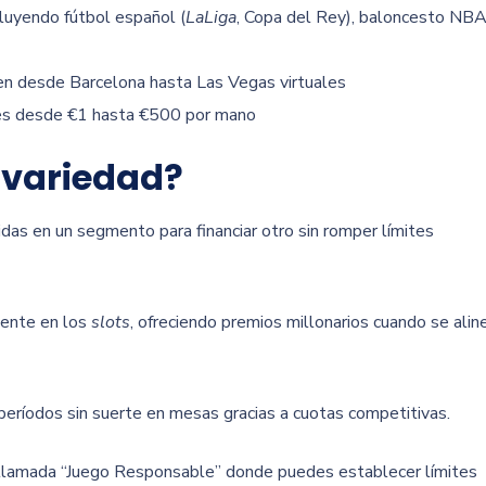
luyendo fútbol español (
LaLiga
, Copa del Rey), baloncesto NBA
ten desde Barcelona hasta Las Vegas virtuales
tes desde €1 hasta €500 por mano
a variedad?
das en un segmento para financiar otro sin romper límites
mente en los
slots
, ofreciendo premios millonarios cuando se alin
ríodos sin suerte en mesas gracias a cuotas competitivas.
a llamada “Juego Responsable” donde puedes establecer límites