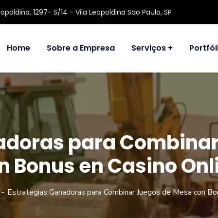
eopoldina, 1297- S/14 - Vila Leopoldina São Paulo, SP
Home
Sobre a Empresa
Serviços
Portfól
adoras para Combina
n Bonus en Casino Onl
Estrategias Ganadoras para Combinar Juegos de Mesa con Bo