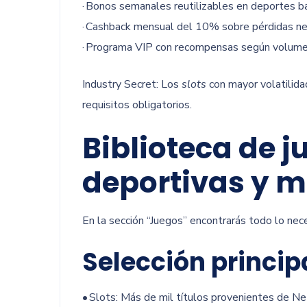
· Bonos semanales reutilizables en deportes b
· Cashback mensual del 10% sobre pérdidas ne
· Programa VIP con recompensas según volum
Industry Secret: Los
slots
con mayor volatilida
requisitos obligatorios.
Biblioteca de j
deportivas y 
En la sección “Juegos” encontrarás todo lo neces
Selección princip
• Slots: Más de mil títulos provenientes de N