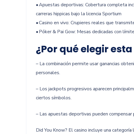
• Apuestas deportivas: Cobertura completa inc
carreras hippicas bajo la licencia Sportium
• Casino en vivo: Crupieres reales que transmi
• Póker & Pai Gow: Mesas dedicadas con lími
¿Por qué elegir est
– La combinación permite usar ganancias obteni
personales.
– Los jackpots progresivos aparecen principal
ciertos símbolos.
– Las apuestas deportivas pueden compensar pe
Did You Know? El casino incluye una categorí