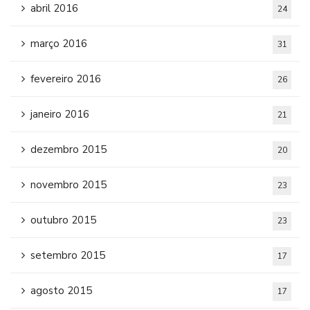
abril 2016
24
março 2016
31
fevereiro 2016
26
janeiro 2016
21
dezembro 2015
20
novembro 2015
23
outubro 2015
23
setembro 2015
17
agosto 2015
17