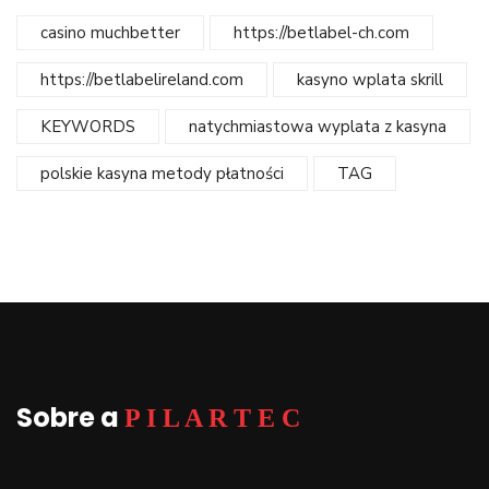
casino muchbetter
https://betlabel-ch.com
https://betlabelireland.com
kasyno wplata skrill
KEYWORDS
natychmiastowa wyplata z kasyna
polskie kasyna metody płatności
TAG
Sobre a
P I L A R T E C