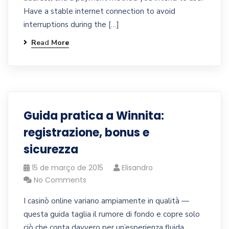
Have a stable internet connection to avoid
interruptions during the […]
Read More
Guida pratica a Winnita:
registrazione, bonus e
sicurezza
15 de março de 2015
Elisandro
No Comments
I casinò online variano ampiamente in qualità —
questa guida taglia il rumore di fondo e copre solo
ciò che conta davvero per un’esperienza fluida.