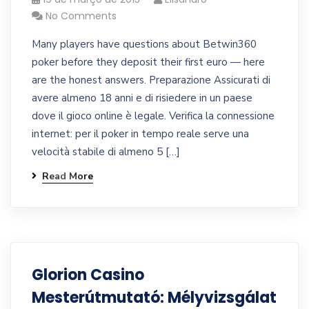
No Comments
Many players have questions about Betwin360
poker before they deposit their first euro — here
are the honest answers. Preparazione Assicurati di
avere almeno 18 anni e di risiedere in un paese
dove il gioco online è legale. Verifica la connessione
internet: per il poker in tempo reale serve una
velocità stabile di almeno 5 […]
Read More
Glorion Casino
Mesterútmutató: Mélyvizsgálat