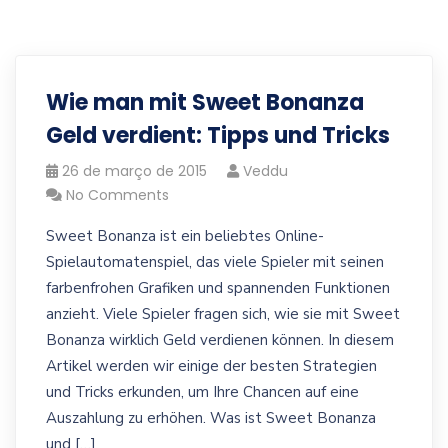
Wie man mit Sweet Bonanza
Geld verdient: Tipps und Tricks
26 de março de 2015
Veddu
No Comments
Sweet Bonanza ist ein beliebtes Online-
Spielautomatenspiel, das viele Spieler mit seinen
farbenfrohen Grafiken und spannenden Funktionen
anzieht. Viele Spieler fragen sich, wie sie mit Sweet
Bonanza wirklich Geld verdienen können. In diesem
Artikel werden wir einige der besten Strategien
und Tricks erkunden, um Ihre Chancen auf eine
Auszahlung zu erhöhen. Was ist Sweet Bonanza
und […]