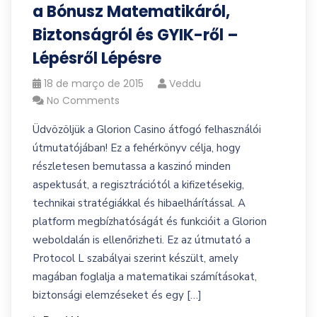
a Bónusz Matematikáról,
Biztonságról és GYIK-ről –
Lépésről Lépésre
18 de março de 2015
Veddu
No Comments
Üdvözöljük a Glorion Casino átfogó felhasználói
útmutatójában! Ez a fehérkönyv célja, hogy
részletesen bemutassa a kaszinó minden
aspektusát, a regisztrációtól a kifizetésekig,
technikai stratégiákkal és hibaelhárítással. A
platform megbízhatóságát és funkcióit a Glorion
weboldalán is ellenőrizheti. Ez az útmutató a
Protocol L szabályai szerint készült, amely
magában foglalja a matematikai számításokat,
biztonsági elemzéseket és egy […]