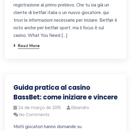
registrazione al primo prelievo. Che tu sia già un
cliente di betfair italia o un nuovo giocatore, qui
trovi le informazioni necessarie per iniziare. Betfair è
noto anche per betfair sport, ma il focus è sul
casino. What You Need […]
Read More
Guida pratica al casino
BassBet: come iniziare e vincere
24 de março de 2015
Elisandro
No Comments
Molti giocatori hanno domande su