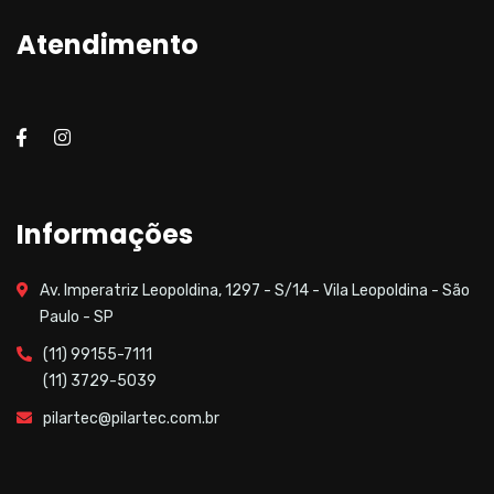
Atendimento
Informações
Av. Imperatriz Leopoldina, 1297 - S/14 - Vila Leopoldina - São
Paulo - SP
(11) 99155-7111
(11) 3729-5039
pilartec@pilartec.com.br