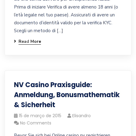
Prima di iniziare Verifica di avere almeno 18 anni (o
l’età legale nel tuo paese). Assicurati di avere un
documento d’identità valido per la verifica KYC.
Scegli un metodo di […]
Read More
NV Casino Praxisguide:
Anmeldung, Bonusmathematik
& Sicherheit
15 de março de 2015
Elisandro
No Comments
Bevor Sie sich bei Online casino nv registrieren,