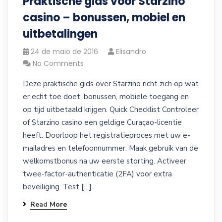
Praktische gids voor Starzino
casino – bonussen, mobiel en
uitbetalingen
24 de maio de 2016
Elisandro
No Comments
Deze praktische gids over Starzino richt zich op wat
er echt toe doet: bonussen, mobiele toegang en
op tijd uitbetaald krijgen. Quick Checklist Controleer
of Starzino casino een geldige Curaçao-licentie
heeft. Doorloop het registratieproces met uw e-
mailadres en telefoonnummer. Maak gebruik van de
welkomstbonus na uw eerste storting. Activeer
twee-factor-authenticatie (2FA) voor extra
beveiliging. Test […]
Read More