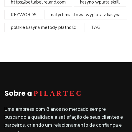
https://betlabelireland.com
kasyno wplata skrill
KEYWORDS
natychmiastowa wyplata z kasyna
polskie kasyna metody płatności
TAG
Sobre a
P I L A R T E C
Uma empresa com 8 anos no mercado sempre
buscando a qualidade e satisfação de seus clientes e
parceiros, criando um relacionamento de confiança e