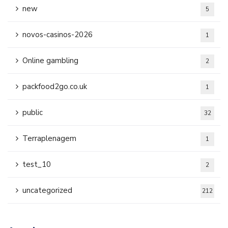
new
5
novos-casinos-2026
1
Online gambling
2
packfood2go.co.uk
1
public
32
Terraplenagem
1
test_10
2
uncategorized
212