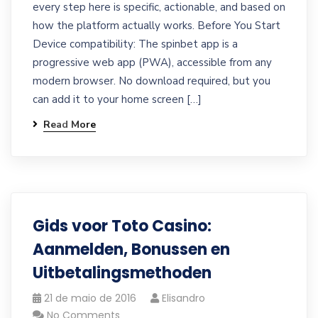
every step here is specific, actionable, and based on
how the platform actually works. Before You Start
Device compatibility: The spinbet app is a
progressive web app (PWA), accessible from any
modern browser. No download required, but you
can add it to your home screen […]
Read More
Gids voor Toto Casino:
Aanmelden, Bonussen en
Uitbetalingsmethoden
21 de maio de 2016
Elisandro
No Comments