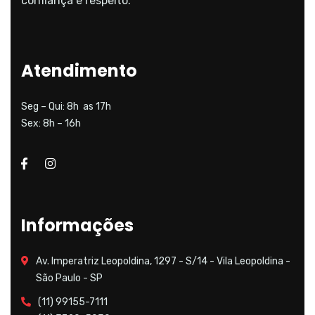
confiança e respeito.
Atendimento
Seg – Qui: 8h as 17h
Sex: 8h – 16h
Informações
Av. Imperatriz Leopoldina, 1297 - S/14 - Vila Leopoldina -
São Paulo - SP
(11) 99155-7111