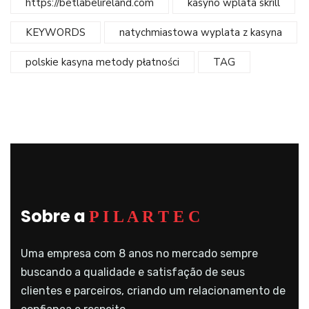
https://betlabelireland.com
kasyno wplata skrill
KEYWORDS
natychmiastowa wyplata z kasyna
polskie kasyna metody płatności
TAG
Sobre a
P I L A R T E C
Uma empresa com 8 anos no mercado sempre
buscando a qualidade e satisfação de seus
clientes e parceiros, criando um relacionamento de