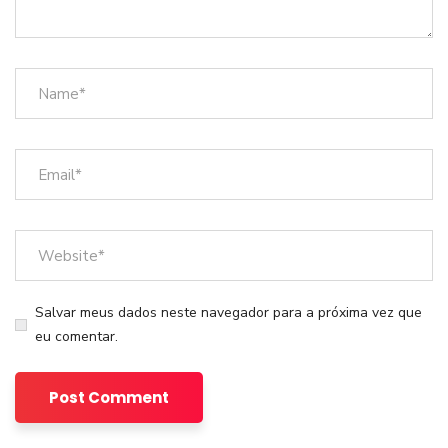
Salvar meus dados neste navegador para a próxima vez que
eu comentar.