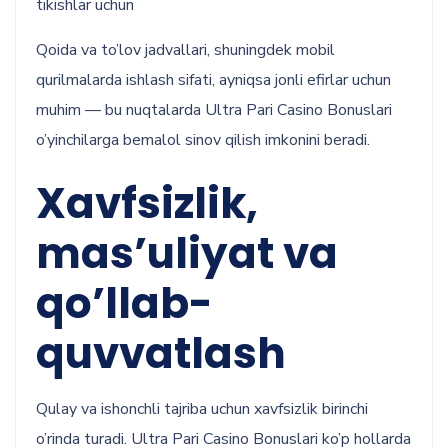
tikishlar uchun
Qoida va to’lov jadvallari, shuningdek mobil
qurilmalarda ishlash sifati, ayniqsa jonli efirlar uchun
muhim — bu nuqtalarda Ultra Pari Casino Bonuslari
o’yinchilarga bemalol sinov qilish imkonini beradi.
Xavfsizlik,
mas’uliyat va
qo’llab-
quvvatlash
Qulay va ishonchli tajriba uchun xavfsizlik birinchi
o’rinda turadi. Ultra Pari Casino Bonuslari ko’p hollarda