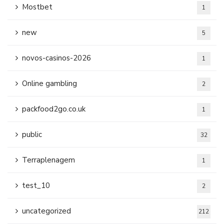
Mostbet
1
new
5
novos-casinos-2026
1
Online gambling
2
packfood2go.co.uk
1
public
32
Terraplenagem
1
test_10
2
uncategorized
212