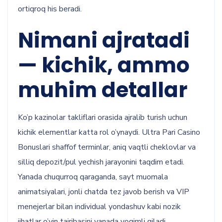
ortiqroq his beradi.
Nimani ajratadi
— kichik, ammo
muhim detallar
Ko’p kazinolar takliflari orasida ajralib turish uchun
kichik elementlar katta rol o’ynaydi. Ultra Pari Casino
Bonuslari shaffof terminlar, aniq vaqtli cheklovlar va
silliq depozit/pul yechish jarayonini taqdim etadi.
Yanada chuqurroq qaraganda, sayt muomala
animatsiyalari, jonli chatda tez javob berish va VIP
menejerlar bilan individual yondashuv kabi nozik
jihatlar o’yin tajribasini yanada yoqimli qiladi.