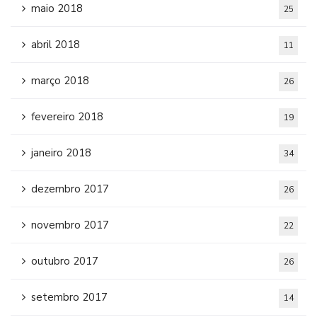
maio 2018
25
abril 2018
11
março 2018
26
fevereiro 2018
19
janeiro 2018
34
dezembro 2017
26
novembro 2017
22
outubro 2017
26
setembro 2017
14