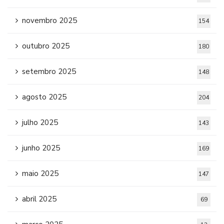
novembro 2025
154
outubro 2025
180
setembro 2025
148
agosto 2025
204
julho 2025
143
junho 2025
169
maio 2025
147
abril 2025
69