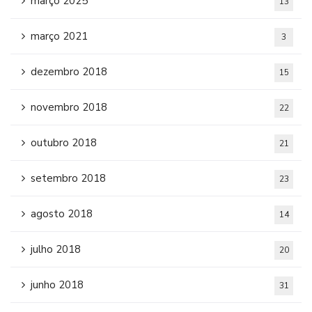
março 2025
13
março 2021
3
dezembro 2018
15
novembro 2018
22
outubro 2018
21
setembro 2018
23
agosto 2018
14
julho 2018
20
junho 2018
31