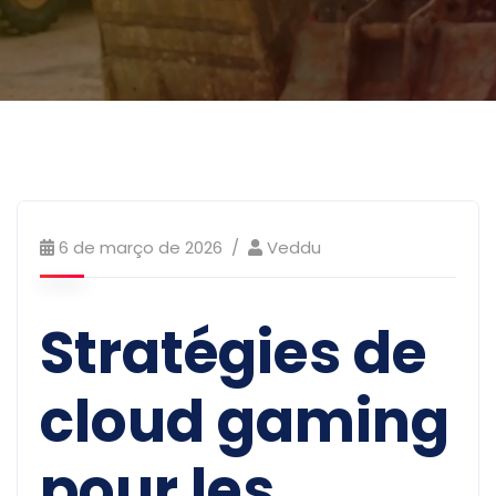
6 de março de 2026
Veddu
Stratégies de
cloud gaming
pour les