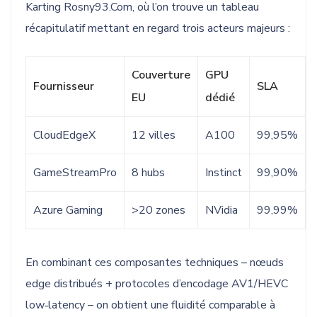
Karting Rosny93.Com, où l’on trouve un tableau
récapitulatif mettant en regard trois acteurs majeurs :
Couverture
GPU
Fournisseur
SLA
EU
dédié
CloudEdgeX
12 villes
A100
99,95%
GameStreamPro
8 hubs
Instinct
99,90%
Azure Gaming
>20 zones
NVidia
99,99%
En combinant ces composantes techniques – nœuds
edge distribués + protocoles d’encodage AV1/HEVC
low‑latency – on obtient une fluidité comparable à