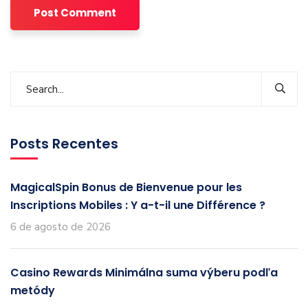
Posts Recentes
MagicalSpin Bonus de Bienvenue pour les
Inscriptions Mobiles : Y a-t-il une Différence ?
6 de agosto de 2026
Casino Rewards Minimálna suma výberu podľa
metódy