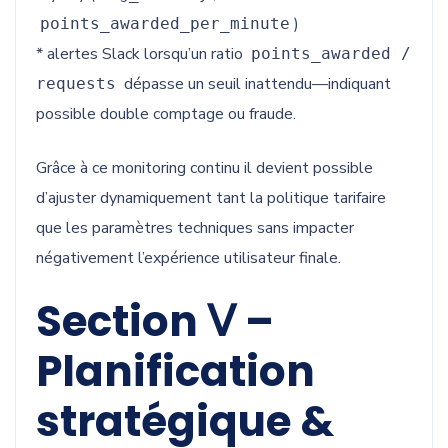
)
points_awarded_per_minute
* alertes Slack lorsqu’un ratio
points_awarded /
dépasse un seuil inattendu—indiquant
requests
possible double comptage ou fraude.
Grâce à ce monitoring continu il devient possible
d’ajuster dynamiquement tant la politique tarifaire
que les paramètres techniques sans impacter
négativement l’expérience utilisateur finale.
Section Ⅴ –
Planification
stratégique &