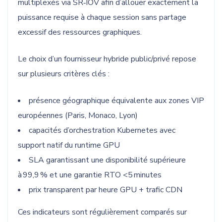
multiplexés via SR‑IOV afin d’allouer exactement la
puissance requise à chaque session sans partage
excessif des ressources graphiques.
Le choix d’un fournisseur hybride public/privé repose
sur plusieurs critères clés :
présence géographique équivalente aux zones VIP
européennes (Paris, Monaco, Lyon)
capacités d’orchestration Kubernetes avec
support natif du runtime GPU
SLA garantissant une disponibilité supérieure
à 99,9 % et une garantie RTO <5 minutes
prix transparent par heure GPU + trafic CDN
Ces indicateurs sont régulièrement comparés sur