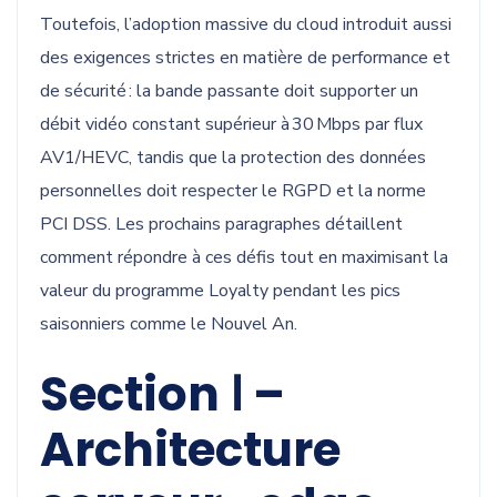
Toutefois, l’adoption massive du cloud introduit aussi
des exigences strictes en matière de performance et
de sécurité : la bande passante doit supporter un
débit vidéo constant supérieur à 30 Mbps par flux
AV1/HEVC, tandis que la protection des données
personnelles doit respecter le RGPD et la norme
PCI DSS. Les prochains paragraphes détaillent
comment répondre à ces défis tout en maximisant la
valeur du programme Loyalty pendant les pics
saisonniers comme le Nouvel An.
Section Ⅰ –
Architecture