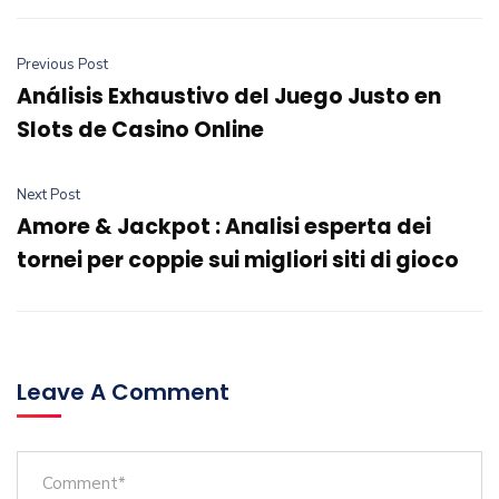
Previous Post
Análisis Exhaustivo del Juego Justo en
Slots de Casino Online
Next Post
Amore & Jackpot : Analisi esperta dei
tornei per coppie sui migliori siti di gioco
Leave A Comment