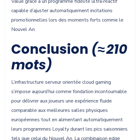
Value grâce à un programme fidélité ultra‐réactif
capable d’ajuster automatiquement incitations
promotionnelles lors des moments forts comme le
Nouvel An.
Conclusion
(≈ 210
mots)
L’infrastructure serveur orientée cloud gaming
s’impose aujourd’hui comme fondation incontournable
pour délivrer aux joueurs une expérience fluide
comparable aux meilleures salles physiques
européennes tout en alimentant automatiquement
leurs programmes Loyalty durant les pics saisonniers
tels que celui du Nouvel An. La combinaison edge