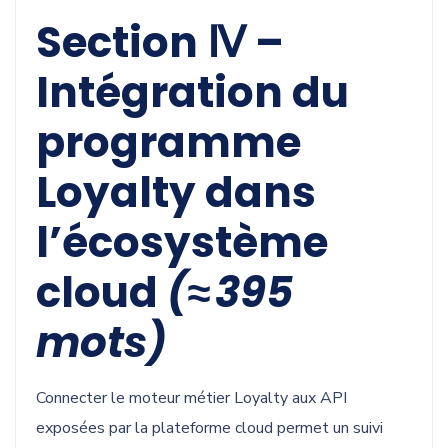
Section Ⅳ –
Intégration du
programme
Loyalty dans
l’écosystème
cloud
(≈ 395
mots)
Connecter le moteur métier Loyalty aux API
exposées par la plateforme cloud permet un suivi