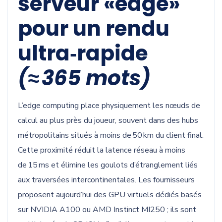
serveur «edge»
pour un rendu
ultra‑rapide
(≈ 365 mots)
L’edge computing place physiquement les nœuds de
calcul au plus près du joueur, souvent dans des hubs
métropolitains situés à moins de 50 km du client final.
Cette proximité réduit la latence réseau à moins
de 15 ms et élimine les goulots d’étranglement liés
aux traversées intercontinentales. Les fournisseurs
proposent aujourd’hui des GPU virtuels dédiés basés
sur NVIDIA A100 ou AMD Instinct MI250 ; ils sont