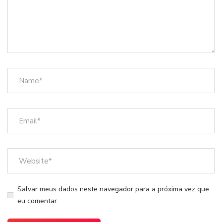
Salvar meus dados neste navegador para a próxima vez que
eu comentar.