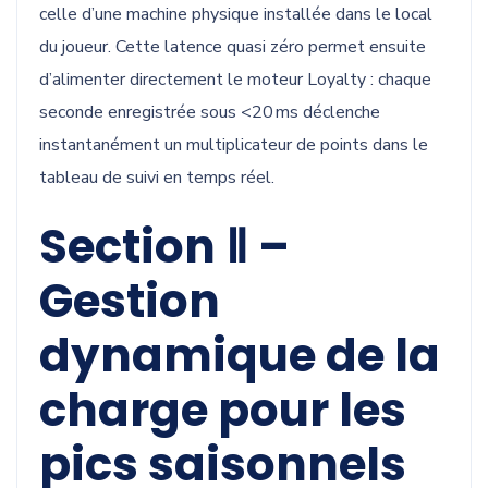
celle d’une machine physique installée dans le local
du joueur. Cette latence quasi zéro permet ensuite
d’alimenter directement le moteur Loyalty : chaque
seconde enregistrée sous <20 ms déclenche
instantanément un multiplicateur de points dans le
tableau de suivi en temps réel.
Section Ⅱ –
Gestion
dynamique de la
charge pour les
pics saisonnels