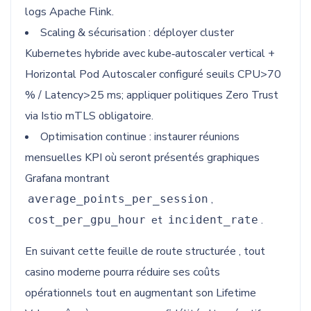
logs Apache Flink.
Scaling & sécurisation : déployer cluster
Kubernetes hybride avec kube‐autoscaler vertical +
Horizontal Pod Autoscaler configuré seuils CPU>70
% / Latency>25 ms; appliquer politiques Zero Trust
via Istio mTLS obligatoire.
Optimisation continue : instaurer réunions
mensuelles KPI où seront présentés graphiques
Grafana montrant
,
average_points_per_session
et
.
cost_per_gpu_hour
incident_rate
En suivant cette feuille de route structurée , tout
casino moderne pourra réduire ses coûts
opérationnels tout en augmentant son Lifetime