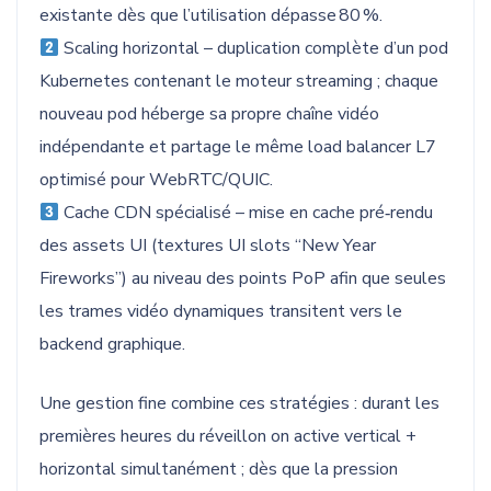
existante dès que l’utilisation dépasse 80 %.
Scaling horizontal – duplication complète d’un pod
Kubernetes contenant le moteur streaming ; chaque
nouveau pod héberge sa propre chaîne vidéo
indépendante et partage le même load balancer L7
optimisé pour WebRTC/QUIC.
Cache CDN spécialisé – mise en cache pré‑rendu
des assets UI (textures UI slots “New Year
Fireworks”) au niveau des points PoP afin que seules
les trames vidéo dynamiques transitent vers le
backend graphique.
Une gestion fine combine ces stratégies : durant les
premières heures du réveillon on active vertical +
horizontal simultanément ; dès que la pression