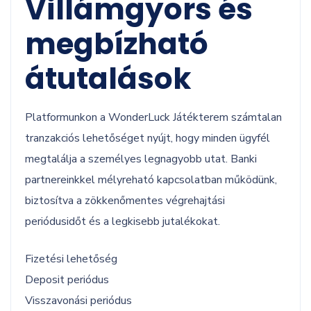
Villámgyors és
megbízható
átutalások
Platformunkon a WonderLuck Játékterem számtalan
tranzakciós lehetőséget nyújt, hogy minden ügyfél
megtalálja a személyes legnagyobb utat. Banki
partnereinkkel mélyreható kapcsolatban működünk,
biztosítva a zökkenőmentes végrehajtási
periódusidőt és a legkisebb jutalékokat.
Fizetési lehetőség
Deposit periódus
Visszavonási periódus