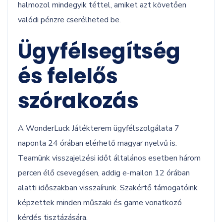
halmozol mindegyik téttel, amiket azt követően
valódi pénzre cserélheted be.
Ügyfélsegítség
és felelős
szórakozás
A WonderLuck Játékterem ügyfélszolgálata 7
naponta 24 órában elérhető magyar nyelvű is.
Teamünk visszajelzési időt általános esetben három
percen élő csevegésen, addig e-mailon 12 órában
alatti időszakban visszaírunk. Szakértő támogatóink
képzettek minden műszaki és game vonatkozó
kérdés tisztázására.