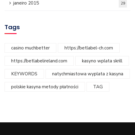
janeiro 2015
29
Tags
casino muchbetter
https://betlabel-ch.com
https://betlabelireland.com
kasyno wplata skrill
KEYWORDS
natychmiastowa wyplata z kasyna
polskie kasyna metody płatności
TAG