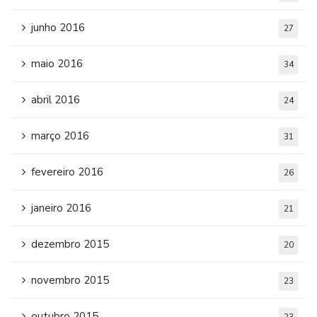
junho 2016
27
maio 2016
34
abril 2016
24
março 2016
31
fevereiro 2016
26
janeiro 2016
21
dezembro 2015
20
novembro 2015
23
outubro 2015
23