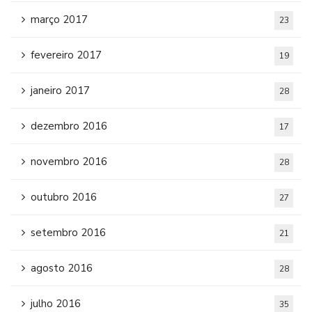
março 2017
23
fevereiro 2017
19
janeiro 2017
28
dezembro 2016
17
novembro 2016
28
outubro 2016
27
setembro 2016
21
agosto 2016
28
julho 2016
35