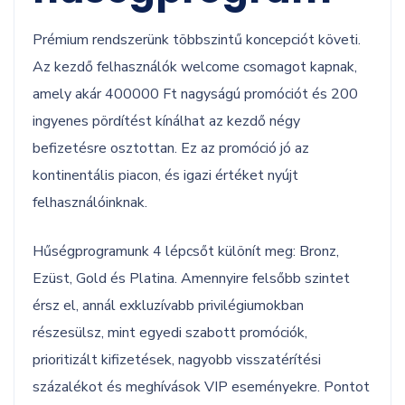
Prémium rendszerünk többszintű koncepciót követi.
Az kezdő felhasználók welcome csomagot kapnak,
amely akár 400000 Ft nagyságú promóciót és 200
ingyenes pördítést kínálhat az kezdő négy
befizetésre osztottan. Ez az promóció jó az
kontinentális piacon, és igazi értéket nyújt
felhasználóinknak.
Hűségprogramunk 4 lépcsőt különít meg: Bronz,
Ezüst, Gold és Platina. Amennyire felsőbb szintet
érsz el, annál exkluzívabb privilégiumokban
részesülsz, mint egyedi szabott promóciók,
prioritizált kifizetések, nagyobb visszatérítési
százalékot és meghívások VIP eseményekre. Pontot