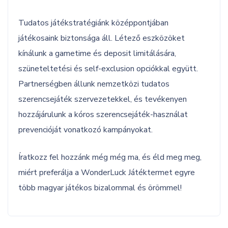
Tudatos játékstratégiánk középpontjában
játékosaink biztonsága áll. Létező eszközöket
kínálunk a gametime és deposit limitálására,
szüneteltetési és self-exclusion opciókkal együtt.
Partnerségben állunk nemzetközi tudatos
szerencsejáték szervezetekkel, és tevékenyen
hozzájárulunk a kóros szerencsejáték-használat
prevencióját vonatkozó kampányokat.
Íratkozz fel hozzánk még még ma, és éld meg meg,
miért preferálja a WonderLuck Játéktermet egyre
több magyar játékos bizalommal és örömmel!