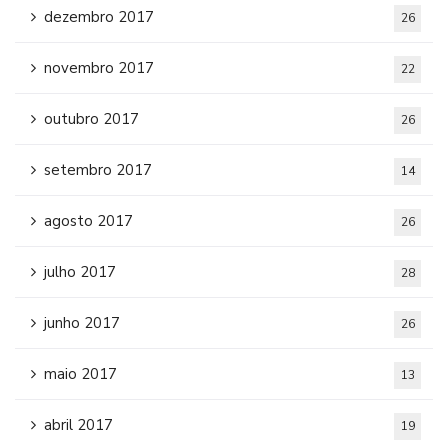
dezembro 2017
26
novembro 2017
22
outubro 2017
26
setembro 2017
14
agosto 2017
26
julho 2017
28
junho 2017
26
maio 2017
13
abril 2017
19