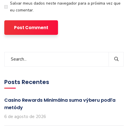
Salvar meus dados neste navegador para a próxima vez que
eu comentar.
Posts Recentes
Casino Rewards Minimálna suma výberu podľa
metódy
6 de agosto de 2026