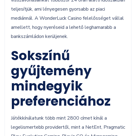
teljesítjük, ami lényegesen gyorsabb az piaci
mediánnál. A WonderLuck Casino felelősséget vállal
amellett, hogy nyeréseid a lehető leghamarabb a
bankszámládon kerüljenek.
Sokszínű
gyűjtemény
mindegyik
preferenciához
Játékkínálatunk több mint 2800 címet kínál a
legelismertebb providertől, mint a NetEnt, Pragmatic