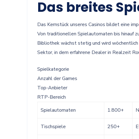
Das breites Spi
Das Kernstück unseres Casinos bildet eine i
Von traditionellen Spielautomaten bis hinauf 
Bibliothek wächst stetig und wird wöchentlich 
Sektor, in dem erfahrene Dealer in Realzeit Ro
Spielkategorie
Anzahl der Games
Top-Anbieter
RTP-Bereich
Spielautomaten
1.800+
N
Tischspiele
250+
E