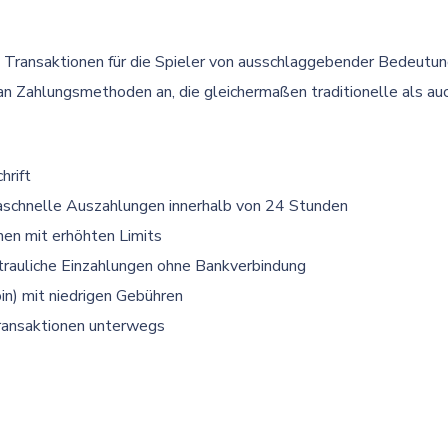
e Transaktionen für die Spieler von ausschlaggebender Bedeutu
 an Zahlungsmethoden an, die gleichermaßen traditionelle als au
hrift
traschnelle Auszahlungen innerhalb von 24 Stunden
en mit erhöhten Limits
trauliche Einzahlungen ohne Bankverbindung
in) mit niedrigen Gebühren
ransaktionen unterwegs