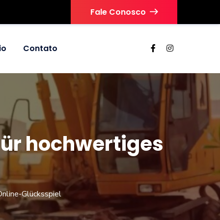
Fale Conosco
io
Contato
für hochwertiges
Online-Glücksspiel