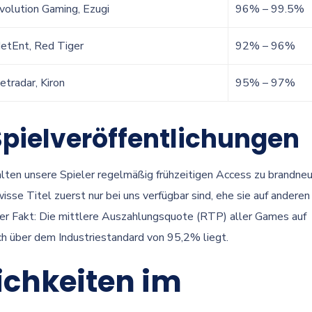
volution Gaming, Ezugi
96% – 99.5%
etEnt, Red Tiger
92% – 96%
etradar, Kiron
95% – 97%
Spielveröffentlichungen
lten unsere Spieler regelmäßig frühzeitigen Access zu brandne
sse Titel zuerst nur bei uns verfügbar sind, ehe sie auf anderen
ter Fakt: Die mittlere Auszahlungsquote (RTP) aller Games auf
ch über dem Industriestandard von 95,2% liegt.
chkeiten im