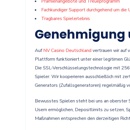
Prämienangebote und Treueprogramm
Fachkundiger Support durchgehend um die 
Tragbares Spielerlebnis
Genehmigung 
Auf
NV Casino Deutschland
vertrauen wir auf 
Plattform funktioniert unter einer legitimen G
Die SSL-Verschlüsselungstechnologie mit 256-
Spieler. Wir kooperieren ausschließlich mit ze
Generators (Zufallsgeneratoren) regelmäßig vo
Bewusstes Spielen steht bei uns an oberster S
Usern ermöglichen, Depositlimits zu setzen, S
Maßnahmen entsprechen den derzeitigen Richt