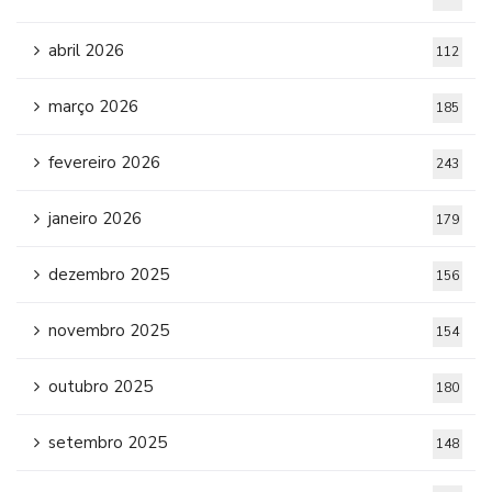
abril 2026
112
março 2026
185
fevereiro 2026
243
janeiro 2026
179
dezembro 2025
156
novembro 2025
154
outubro 2025
180
setembro 2025
148