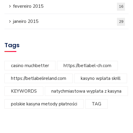
fevereiro 2015
16
janeiro 2015
29
Tags
casino muchbetter
https://betlabel-ch.com
https://betlabelireland.com
kasyno wplata skrill
KEYWORDS
natychmiastowa wyplata z kasyna
polskie kasyna metody płatności
TAG