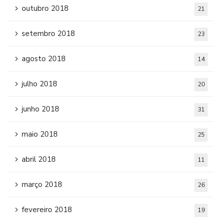
outubro 2018
21
setembro 2018
23
agosto 2018
14
julho 2018
20
junho 2018
31
maio 2018
25
abril 2018
11
março 2018
26
fevereiro 2018
19