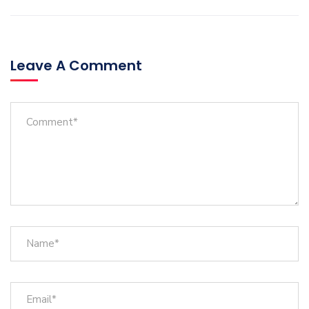
Leave A Comment