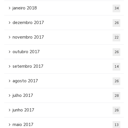
janeiro 2018
34
dezembro 2017
26
novembro 2017
22
outubro 2017
26
setembro 2017
14
agosto 2017
26
julho 2017
28
junho 2017
26
maio 2017
13