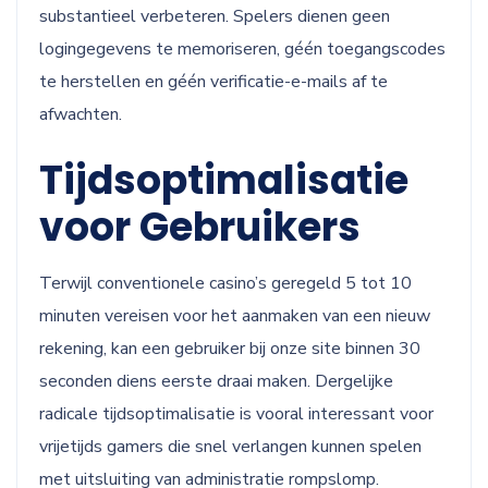
substantieel verbeteren. Spelers dienen geen
logingegevens te memoriseren, géén toegangscodes
te herstellen en géén verificatie-e-mails af te
afwachten.
Tijdsoptimalisatie
voor Gebruikers
Terwijl conventionele casino’s geregeld 5 tot 10
minuten vereisen voor het aanmaken van een nieuw
rekening, kan een gebruiker bij onze site binnen 30
seconden diens eerste draai maken. Dergelijke
radicale tijdsoptimalisatie is vooral interessant voor
vrijetijds gamers die snel verlangen kunnen spelen
met uitsluiting van administratie rompslomp.