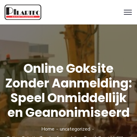
Online Goksite
Zonder Aanmelding:
Speel Onmiddellijk
en Geanonimiseerd
Home
uncategorized