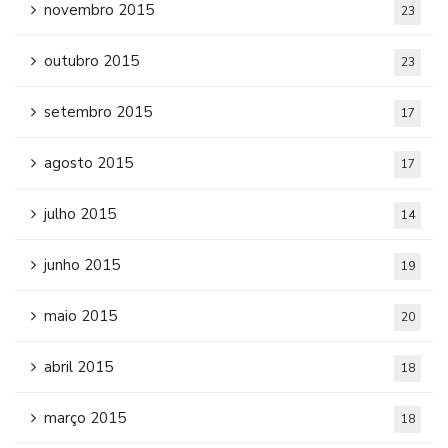
novembro 2015
23
outubro 2015
23
setembro 2015
17
agosto 2015
17
julho 2015
14
junho 2015
19
maio 2015
20
abril 2015
18
março 2015
18