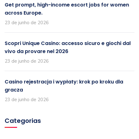
Get prompt, high-income escort jobs for women
across Europe.
23 de junho de 2026
Scopri Unique Casino: accesso sicuro e giochi dal
vivo da provare nel 2026
23 de junho de 2026
Casino rejestracja i wypłaty: krok po kroku dla
gracza
23 de junho de 2026
Categorias