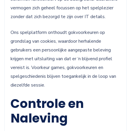
vermogen zich geheel focussen op het spelplezier
zonder dat zich bezorgd te zijn over IT details.
Ons spelplatform onthoudt gokvoorkeuren op
grondslag van cookies, waardoor herhalende
gebruikers een persoonlijke aangepaste beleving
krijgen met uitsluiting van dat er ‘n blijvend profiel
vereist is. Voorkeur games, gokvoorkeuren en
spelgeschiedenis blijven toegankelijk in de loop van
diezelfde sessie.
Controle en
Naleving