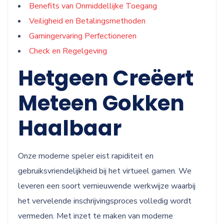
Benefits van Onmiddellijke Toegang
Veiligheid en Betalingsmethoden
Gamingervaring Perfectioneren
Check en Regelgeving
Hetgeen Creëert
Meteen Gokken
Haalbaar
Onze moderne speler eist rapiditeit en
gebruiksvriendelijkheid bij het virtueel gamen. We
leveren een soort vernieuwende werkwijze waarbij
het vervelende inschrijvingsproces volledig wordt
vermeden. Met inzet te maken van moderne