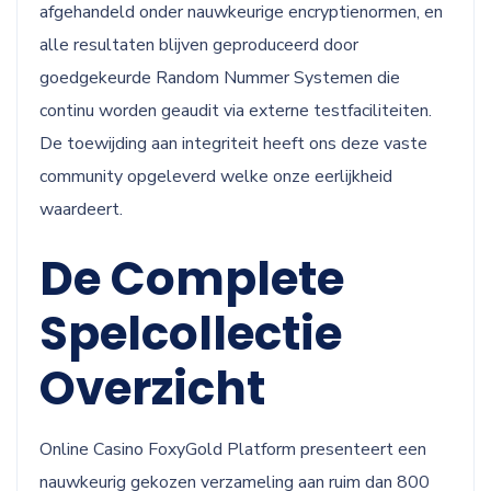
afgehandeld onder nauwkeurige encryptienormen, en
alle resultaten blijven geproduceerd door
goedgekeurde Random Nummer Systemen die
continu worden geaudit via externe testfaciliteiten.
De toewijding aan integriteit heeft ons deze vaste
community opgeleverd welke onze eerlijkheid
waardeert.
De Complete
Spelcollectie
Overzicht
Online Casino FoxyGold Platform presenteert een
nauwkeurig gekozen verzameling aan ruim dan 800