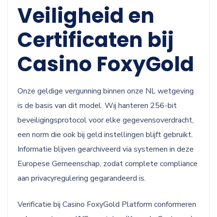
Veiligheid en
Certificaten bij
Casino FoxyGold
Onze geldige vergunning binnen onze NL wetgeving
is de basis van dit model. Wij hanteren 256-bit
beveiligingsprotocol voor elke gegevensoverdracht,
een norm die ook bij geld instellingen blijft gebruikt.
Informatie blijven gearchiveerd via systemen in deze
Europese Gemeenschap, zodat complete compliance
aan privacyregulering gegarandeerd is.
Verificatie bij Casino FoxyGold Platform conformeren