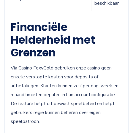
beschikbaar
Financiële
Helderheid met
Grenzen
Via Casino FoxyGold gebruiken onze casino geen
enkele verstopte kosten voor deposits of
uitbetalingen. Klanten kunnen zelf per dag, week en
maand limieten bepalen in hun accountconfiguratie.
De feature helpt dit bewust speelbeleid en helpt
gebruikers regie kunnen beheren over eigen
speelpatroon.