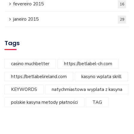
fevereiro 2015
16
janeiro 2015
29
Tags
casino muchbetter
https://betlabel-ch.com
https://betlabelireland.com
kasyno wplata skrill
KEYWORDS
natychmiastowa wyplata z kasyna
polskie kasyna metody płatności
TAG