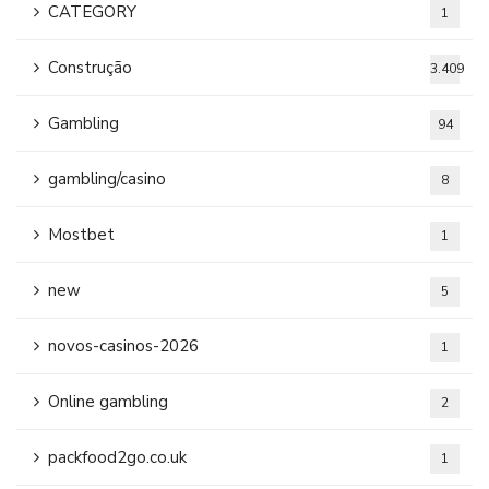
CATEGORY
1
Construção
3.409
Gambling
94
gambling/casino
8
Mostbet
1
new
5
novos-casinos-2026
1
Online gambling
2
packfood2go.co.uk
1