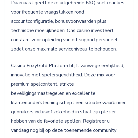
Daarnaast geeft deze uitgebreide FAQ snel reacties
voor frequente vraagstukken rond
accountconfiguratie, bonusvoorwaarden plus
technische moeilijkheden. Ons casino investeert
constant voor opleiding van dit supportpersoneel
zodat onze maximale serviceniveau te behouden.
Casino FoxyGold Platform blijft vanwege eerlijkheid,
innovatie met spelersgerichtheid. Deze mix voor
premium spelcontent, strikte
beveiligingsmaatregelen en excellente
klantenondersteuning schept een situatie waarbinnen
gebruikers inclusief zekerheid in staat zijn plezier
hebben van de favoriete spellen. Registreer u
vandaag nog bij op deze toenemende community