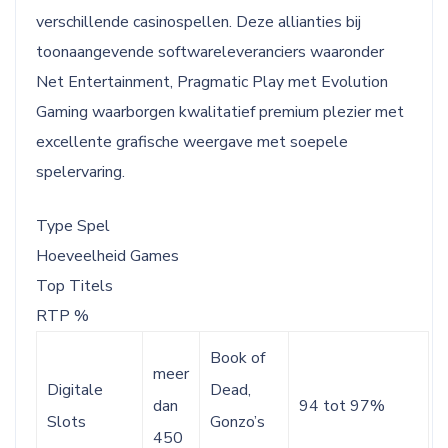
verschillende casinospellen. Deze allianties bij
toonaangevende softwareleveranciers waaronder
Net Entertainment, Pragmatic Play met Evolution
Gaming waarborgen kwalitatief premium plezier met
excellente grafische weergave met soepele
spelervaring.
Type Spel
Hoeveelheid Games
Top Titels
RTP %
Book of
meer
Digitale
Dead,
dan
94 tot 97%
Slots
Gonzo’s
450