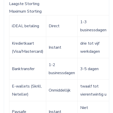
Laagste Storting
Maximum Storting
1-3
iDEAL betaling
Direct
businessdagen
Kredietkaart
drie tot vijf
Instant
(Visa/Mastercard)
werkdagen
1-2
Banktransfer
3-5 dagen
businessdagen
E-wallets (Skrill,
twaalf tot
Onmiddellijk
Neteller)
vierentwintig u
Niet
Paysafe
Instant