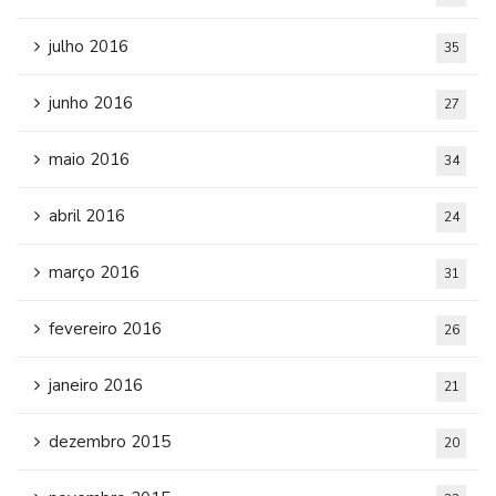
julho 2016
35
junho 2016
27
maio 2016
34
abril 2016
24
março 2016
31
fevereiro 2016
26
janeiro 2016
21
dezembro 2015
20