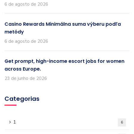
6 de agosto de 2026
Casino Rewards Minimálna suma výberu podľa
metódy
6 de agosto de 2026
Get prompt, high-income escort jobs for women
across Europe.
23 de junho de 2026
Categorias
1
6