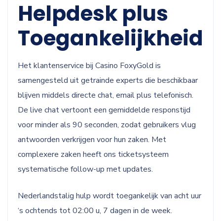
Helpdesk plus
Toegankelijkheid
Het klantenservice bij Casino FoxyGold is
samengesteld uit getrainde experts die beschikbaar
blijven middels directe chat, email plus telefonisch.
De live chat vertoont een gemiddelde responstijd
voor minder als 90 seconden, zodat gebruikers vlug
antwoorden verkrijgen voor hun zaken. Met
complexere zaken heeft ons ticketsysteem
systematische follow-up met updates.
Nederlandstalig hulp wordt toegankelijk van acht uur
‘s ochtends tot 02:00 u, 7 dagen in de week.