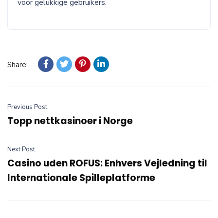
voor gelukkige gebruikers.
Share:
Previous Post
Topp nettkasinoer i Norge
Next Post
Casino uden ROFUS: Enhvers Vejledning til
Internationale Spilleplatforme