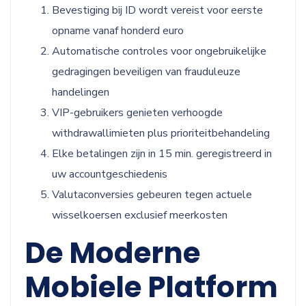
Bevestiging bij ID wordt vereist voor eerste
opname vanaf honderd euro
Automatische controles voor ongebruikelijke
gedragingen beveiligen van frauduleuze
handelingen
VIP-gebruikers genieten verhoogde
withdrawallimieten plus prioriteitbehandeling
Elke betalingen zijn in 15 min. geregistreerd in
uw accountgeschiedenis
Valutaconversies gebeuren tegen actuele
wisselkoersen exclusief meerkosten
De Moderne
Mobiele Platform