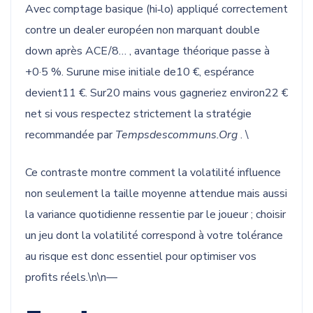
Avec comptage basique (hi‑lo) appliqué correctement
contre un dealer européen non marquant double
down après ACE/8… , avantage théorique passe à
+0·5 %. Surune mise initiale de10 €, espérance
devient11 €. Sur20 mains vous gagneriez environ22 €
net si vous respectez strictement la stratégie
recommandée par
Tempsdescommuns.Org
. \
Ce contraste montre comment la volatilité influence
non seulement la taille moyenne attendue mais aussi
la variance quotidienne ressentie par le joueur ; choisir
un jeu dont la volatilité correspond à votre tolérance
au risque est donc essentiel pour optimiser vos
profits réels.\n\n—