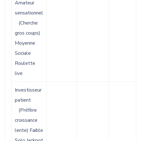
Amateur
sensationnel
(Cherche
gros coups)
Moyenne
Sociale
Roulette
live
Investisseur
patient
(Préfère
croissance
lente) Faible
Solo Jackpot