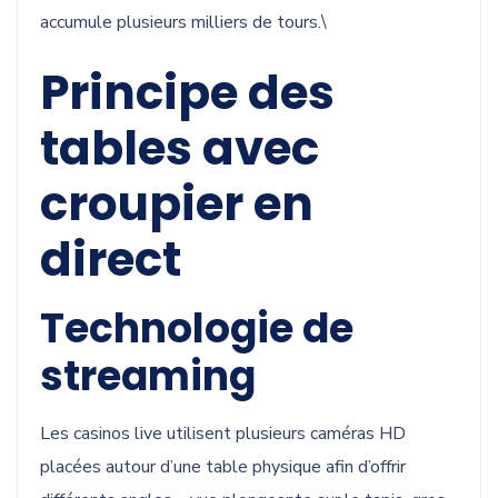
accumule plusieurs milliers de tours.\
Principe des
tables avec
croupier en
direct
Technologie de
streaming
Les casinos live utilisent plusieurs caméras HD
placées autour d’une table physique afin d’offrir