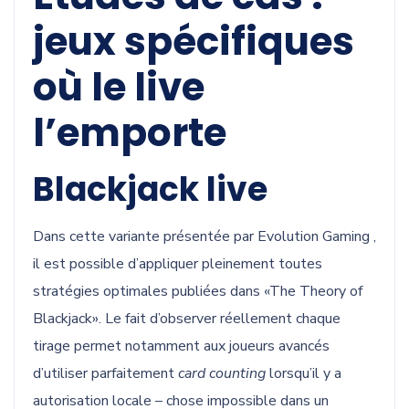
jeux spécifiques
où le live
l’emporte
Blackjack live
Dans cette variante présentée par Evolution Gaming ,
il est possible d’appliquer pleinement toutes
stratégies optimales publiées dans «The Theory of
Blackjack». Le fait d’observer réellement chaque
tirage permet notamment aux joueurs avancés
d’utiliser parfaitement
card counting
lorsqu’il y a
autorisation locale – chose impossible dans un