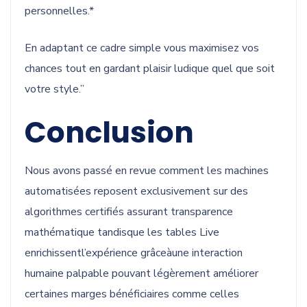
personnelles.*
En adaptant ce cadre simple vous maximisez vos
chances tout en gardant plaisir ludique quel que soit
votre style.”
Conclusion
Nous avons passé en revue comment les machines
automatisées reposent exclusivement sur des
algorithmes certifiés assurant transparence
mathématique tandisque les tables Live
enrichissentl’expérience grâceàune interaction
humaine palpable pouvant légèrement améliorer
certaines marges bénéficiaires comme celles