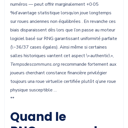
numéros — peut offrir marginalement +0·05
%d’avantage statistique lorsqu’on joue longtemps
sur roues anciennes non équilibrées . En revanche ces
biais disparaissent dès lors que l’on passe au moteur
logiciel basé sur RNG garantissant uniformité parfaite
(\~36/37 cases égales). Ainsi même si certaines
salles historiques vantent cet aspect \« authentic\ »,
Tempsdescommuns.org
recommande fortement aux
joueurs cherchant constance financière privilégier
toujours una roue virtuelle certifiée plutôt q’une roue
physique susceptible …
**
Quand le