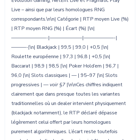
Evolution Gaming, NetEnt Live et Pragmatic Play
Live – ainsi que par leurs homologues RNG
correspondants.\n\n| Catégorie | RTP moyen Live (%)
| RTP moyen RNG (%) | Écart (%) |\n|
———————-|——————–|——————-|
———-|\n| Blackjack | 99,5 | 99,0 | +0,5 |\n|
Roulette européenne | 97,3 | 96,8 | +0,5 |\n|
Baccarat | 98,9 | 98,5 |\n| Poker Hold’em | 96,7 |
96,0 |\n| Slots classiques | — | 95–97 |\n| Slots
progressives | —
voir §7
|\n\nCes chiffres indiquent
clairement que dans presque toutes les variantes
traditionnelles où un dealer intervient physiquement
(blackjack notamment), le RTP déclaré dépasse
légèrement celui offert par leurs homologues
purement algorithmiques. L’écart reste toutefois