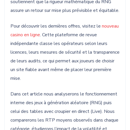
soutiennent que la rigueur mathématique du RNG
assure un retour sur mise plus prévisible et équitable.
Pour découvrir les dernières offres, visitez le
nouveau
casino en ligne
. Cette plateforme de revue
indépendante classe les opérateurs selon leurs
licences, leurs mesures de sécurité et la transparence
de leurs audits, ce qui permet aux joueurs de choisir
un site fiable avant même de placer leur première
mise.
Dans cet article nous analyserons le fonctionnement
interne des jeux à génération aléatoire (RNG) puis
celui des tables avec croupier en direct (Live). Nous
comparerons les RTP moyens observés dans chaque
catégorie, étudierons l’impact de la volatilité et