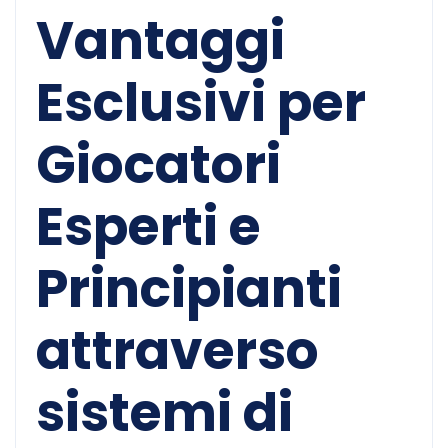
Vantaggi
Esclusivi per
Giocatori
Esperti e
Principianti
attraverso
sistemi di