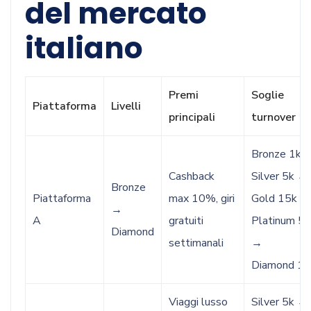
del mercato
italiano
Premi
Soglie
Piattaforma
Livelli
principali
turnover (€
Bronze 1k 
Cashback
Silver 5k →
Bronze
Piattaforma
max 10%, giri
Gold 15k →
→
A
gratuiti
Platinum 5
Diamond
settimanali
→
Diamond 1
Viaggi lusso
Silver 5k →