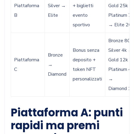
Piattaforma
Silver →
+ biglietti
Gold 25k →
B
Elite
evento
Platinum 7
sportivo
→ Elite 20
Bronze 80
Bonus senza
Silver 4k →
Bronze
Piattaforma
deposito +
Gold 12k →
→
C
token NFT
Platinum 4
Diamond
personalizzati
→
Diamond 1
Piattaforma A: punti
rapidi ma premi