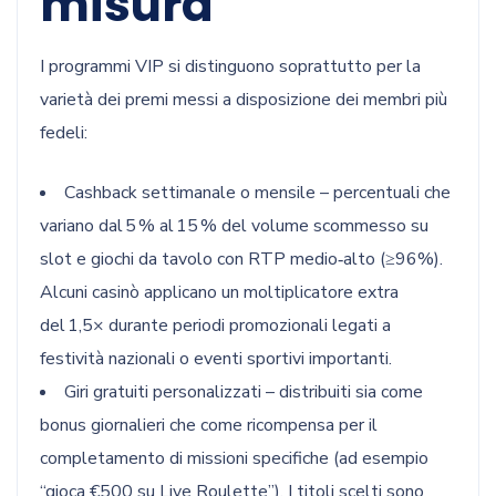
misura
I programmi VIP si distinguono soprattutto per la
varietà dei premi messi a disposizione dei membri più
fedeli:
Cashback settimanale o mensile – percentuali che
variano dal 5 % al 15 % del volume scommesso su
slot e giochi da tavolo con RTP medio‑alto (≥96%).
Alcuni casinò applicano un moltiplicatore extra
del 1,5× durante periodi promozionali legati a
festività nazionali o eventi sportivi importanti.
Giri gratuiti personalizzati – distribuiti sia come
bonus giornalieri che come ricompensa per il
completamento di missioni specifiche (ad esempio
“gioca €500 su Live Roulette”). I titoli scelti sono