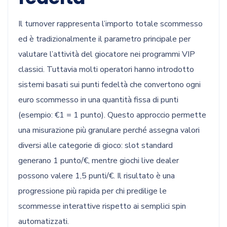
Il turnover rappresenta l’importo totale scommesso
ed è tradizionalmente il parametro principale per
valutare l’attività del giocatore nei programmi VIP
classici. Tuttavia molti operatori hanno introdotto
sistemi basati sui punti fedeltà che convertono ogni
euro scommesso in una quantità fissa di punti
(esempio: €1 = 1 punto). Questo approccio permette
una misurazione più granulare perché assegna valori
diversi alle categorie di gioco: slot standard
generano 1 punto/€, mentre giochi live dealer
possono valere 1,5 punti/€. Il risultato è una
progressione più rapida per chi predilige le
scommesse interattive rispetto ai semplici spin
automatizzati.