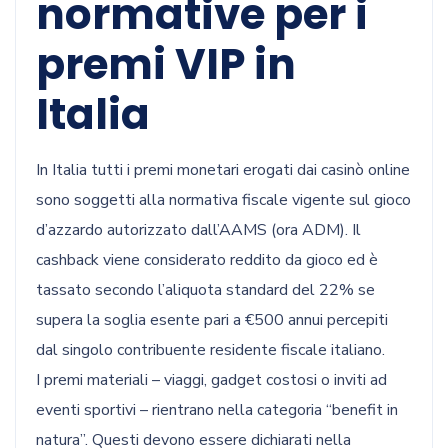
normative per i
premi VIP in
Italia
In Italia tutti i premi monetari erogati dai casinò online
sono soggetti alla normativa fiscale vigente sul gioco
d’azzardo autorizzato dall’AAMS (ora ADM). Il
cashback viene considerato reddito da gioco ed è
tassato secondo l’aliquota standard del 22% se
supera la soglia esente pari a €500 annui percepiti
dal singolo contribuente residente fiscale italiano.
I premi materiali – viaggi, gadget costosi o inviti ad
eventi sportivi – rientrano nella categoria “benefit in
natura”. Questi devono essere dichiarati nella