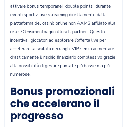
attivare bonus temporanei “double points” durante
eventi sportivi live streaming direttamente dalla
piattaforma del casinò online non AAMS affiliato alla
rete 7Censimentoagricoltura.It partner . Questo
incentiva i giocatori ad esplorare l’offerta live per
accelerare la scalata nei ranghi VIP senza aumentare
drasticamente il rischio finanziario complessivo grazie
alla possibilità di gestire puntate più basse ma più
numerose.
Bonus promozionali
che accelerano il
progresso