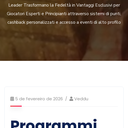
Leader Trasformano la Fedeltà in Vantaggi Esclusivi per
Giocatori Esperti e Principianti attraverso sistemi di punti,
cashback personalizzati e accesso a eventi di alto profilo
5 de fevereiro de 2026
Veddu
Programmi