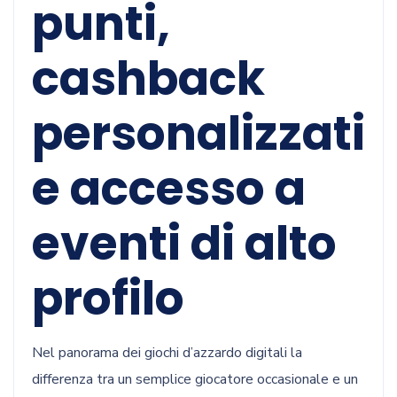
punti,
cashback
personalizzati
e accesso a
eventi di alto
profilo
Nel panorama dei giochi d’azzardo digitali la
differenza tra un semplice giocatore occasionale e un