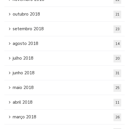
outubro 2018
21
setembro 2018
23
agosto 2018
14
julho 2018
20
junho 2018
31
maio 2018
25
abril 2018
11
março 2018
26