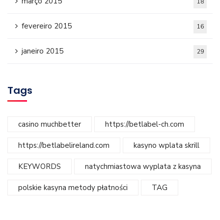
março 2015
18
fevereiro 2015
16
janeiro 2015
29
Tags
casino muchbetter
https://betlabel-ch.com
https://betlabelireland.com
kasyno wplata skrill
KEYWORDS
natychmiastowa wyplata z kasyna
polskie kasyna metody płatności
TAG