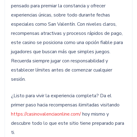
pensado para premiar la constancia y ofrecer
experiencias únicas, sobre todo durante fechas
especiales como San Valentín. Con niveles claros,
recompensas atractivas y procesos rápidos de pago,
este casino se posiciona como una opción fiable para
jugadores que buscan más que simples juegos.
Recuerda siempre jugar con responsabilidad y
establecer límites antes de comenzar cualquier
sesión.
¿Listo para vivir la experiencia completa? Da el
primer paso hacia recompensas ilimitadas visitando
https://casinovalenciaonline.com/
hoy mismo y
descubre todo lo que este sitio tiene preparado para
ti.