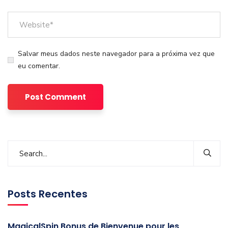
Salvar meus dados neste navegador para a próxima vez que
eu comentar.
Posts Recentes
MagicalSpin Bonus de Bienvenue pour les