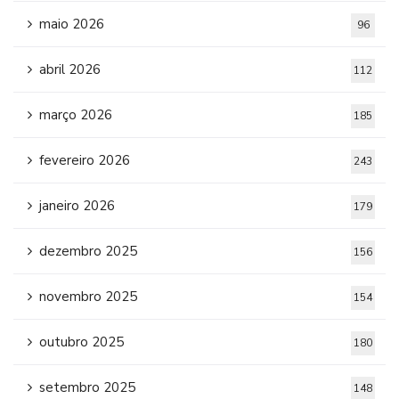
maio 2026
96
abril 2026
112
março 2026
185
fevereiro 2026
243
janeiro 2026
179
dezembro 2025
156
novembro 2025
154
outubro 2025
180
setembro 2025
148