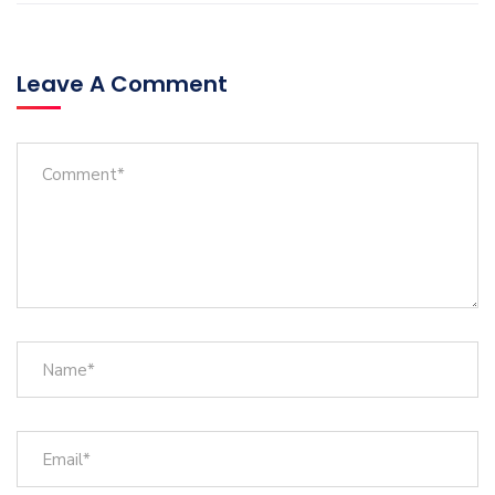
Leave A Comment