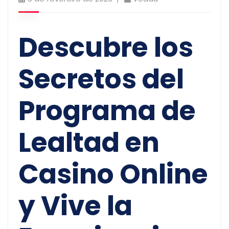
Descubre los
Secretos del
Programa de
Lealtad en
Casino Online
y Vive la