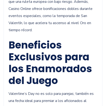
que una ruleta europea con bajo riesgo. Además,
Casino Online ofrece bonificaciones dobles durante
eventos especiales, como la temporada de San
Valentín, lo que acelera tu ascenso al nivel Oro en
tiempo récord.
Beneficios
Exclusivos para
los Enamorados
del Juego
Valentine’s Day no es solo para parejas; también es
una fecha ideal para premiar a los aficionados al