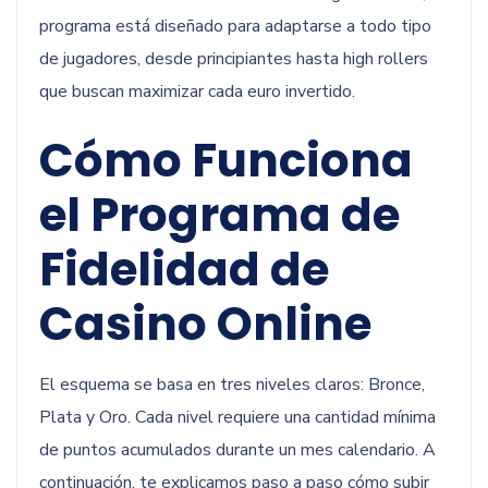
programa está diseñado para adaptarse a todo tipo
de jugadores, desde principiantes hasta high rollers
que buscan maximizar cada euro invertido.
Cómo Funciona
el Programa de
Fidelidad de
Casino Online
El esquema se basa en tres niveles claros: Bronce,
Plata y Oro. Cada nivel requiere una cantidad mínima
de puntos acumulados durante un mes calendario. A
continuación, te explicamos paso a paso cómo subir