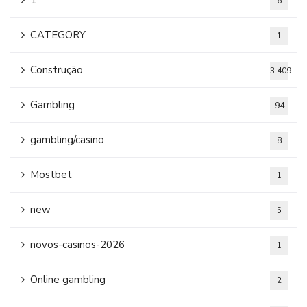
1
6
CATEGORY
1
Construção
3.409
Gambling
94
gambling/casino
8
Mostbet
1
new
5
novos-casinos-2026
1
Online gambling
2