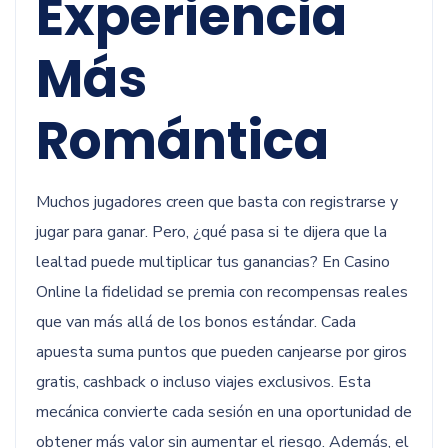
Experiencia
Más
Romántica
Muchos jugadores creen que basta con registrarse y
jugar para ganar. Pero, ¿qué pasa si te dijera que la
lealtad puede multiplicar tus ganancias? En Casino
Online la fidelidad se premia con recompensas reales
que van más allá de los bonos estándar. Cada
apuesta suma puntos que pueden canjearse por giros
gratis, cashback o incluso viajes exclusivos. Esta
mecánica convierte cada sesión en una oportunidad de
obtener más valor sin aumentar el riesgo. Además, el