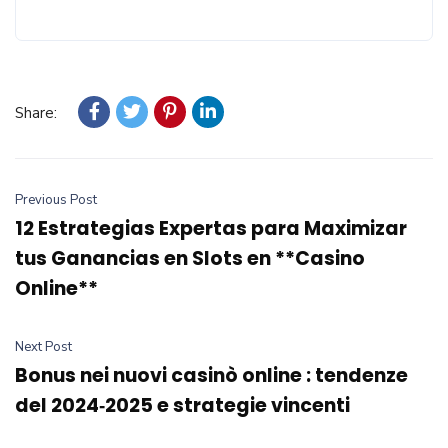
Share:
Previous Post
12 Estrategias Expertas para Maximizar
tus Ganancias en Slots en **Casino
Online**
Next Post
Bonus nei nuovi casinò online : tendenze
del 2024‑2025 e strategie vincenti