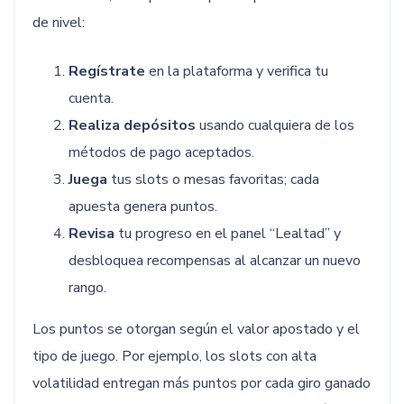
de nivel:
Regístrate
en la plataforma y verifica tu
cuenta.
Realiza depósitos
usando cualquiera de los
métodos de pago aceptados.
Juega
tus slots o mesas favoritas; cada
apuesta genera puntos.
Revisa
tu progreso en el panel “Lealtad” y
desbloquea recompensas al alcanzar un nuevo
rango.
Los puntos se otorgan según el valor apostado y el
tipo de juego. Por ejemplo, los slots con alta
volatilidad entregan más puntos por cada giro ganado