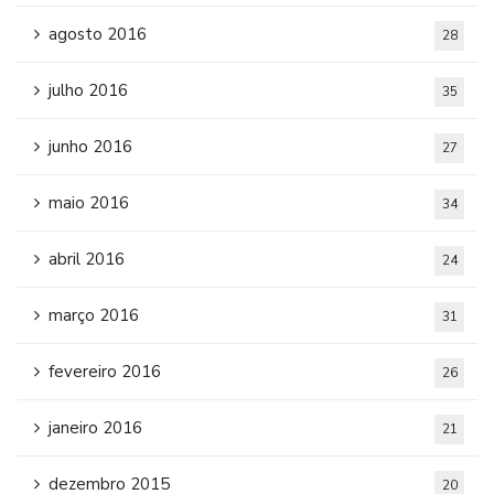
agosto 2016
28
julho 2016
35
junho 2016
27
maio 2016
34
abril 2016
24
março 2016
31
fevereiro 2016
26
janeiro 2016
21
dezembro 2015
20