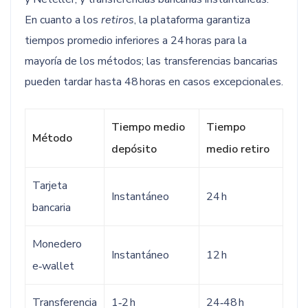
En cuanto a los
retiros
, la plataforma garantiza
tiempos promedio inferiores a 24 horas para la
mayoría de los métodos; las transferencias bancarias
pueden tardar hasta 48 horas en casos excepcionales.
Tiempo medio
Tiempo
Método
depósito
medio retiro
Tarjeta
Instantáneo
24 h
bancaria
Monedero
Instantáneo
12 h
e‑wallet
Transferencia
1‑2 h
24‑48 h