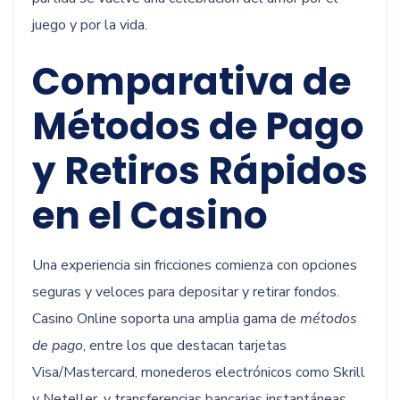
juego y por la vida.
Comparativa de
Métodos de Pago
y Retiros Rápidos
en el Casino
Una experiencia sin fricciones comienza con opciones
seguras y veloces para depositar y retirar fondos.
Casino Online soporta una amplia gama de
métodos
de pago
, entre los que destacan tarjetas
Visa/Mastercard, monederos electrónicos como Skrill
y Neteller, y transferencias bancarias instantáneas.