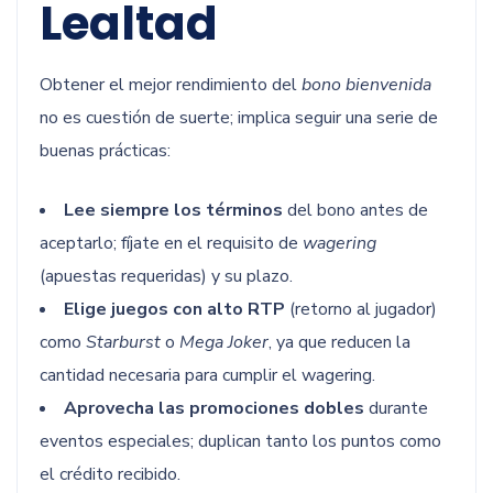
Lealtad
Obtener el mejor rendimiento del
bono bienvenida
no es cuestión de suerte; implica seguir una serie de
buenas prácticas:
Lee siempre los términos
del bono antes de
aceptarlo; fíjate en el requisito de
wagering
(apuestas requeridas) y su plazo.
Elige juegos con alto RTP
(retorno al jugador)
como
Starburst
o
Mega Joker
, ya que reducen la
cantidad necesaria para cumplir el wagering.
Aprovecha las promociones dobles
durante
eventos especiales; duplican tanto los puntos como
el crédito recibido.