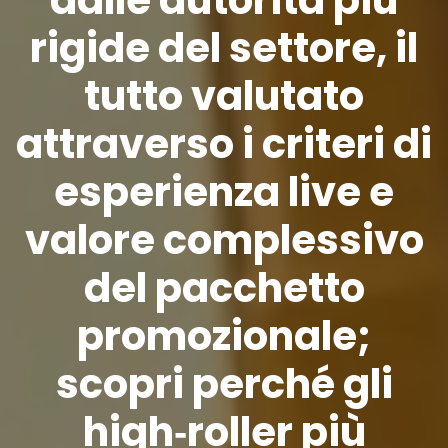
dalle autorità più
rigide del settore, il
tutto valutato
attraverso i criteri di
esperienza live e
valore complessivo
del pacchetto
promozionale;
scopri perché gli
high‑roller più