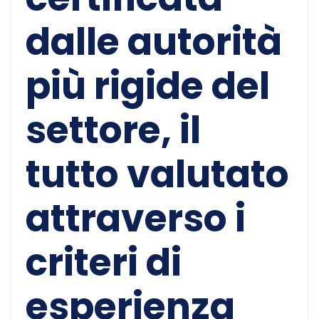
dalle autorità
più rigide del
settore, il
tutto valutato
attraverso i
criteri di
esperienza