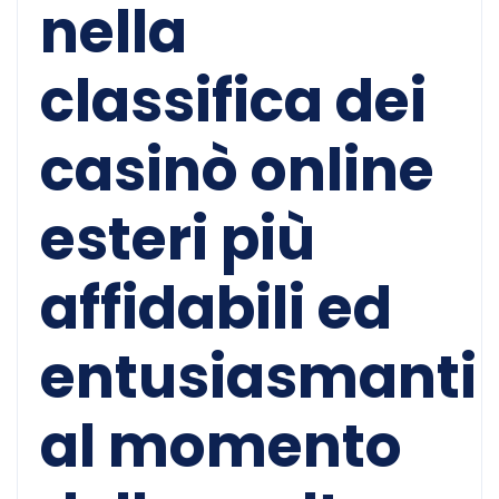
nella
classifica dei
casinò online
esteri più
affidabili ed
entusiasmanti
al momento