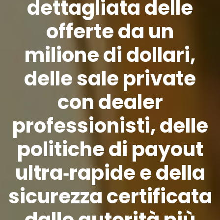
dettagliata delle
offerte da un
milione di dollari,
delle sale private
con dealer
professionisti, delle
politiche di payout
ultra‑rapide e della
sicurezza certificata