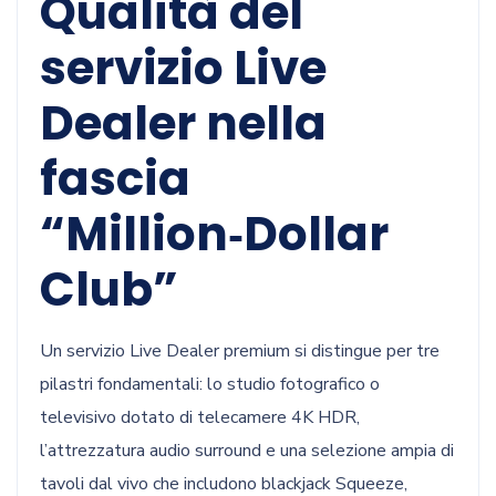
Qualità del
servizio Live
Dealer nella
fascia
“Million‑Dollar
Club”
Un servizio Live Dealer premium si distingue per tre
pilastri fondamentali: lo studio fotografico o
televisivo dotato di telecamere 4K HDR,
l’attrezzatura audio surround e una selezione ampia di
tavoli dal vivo che includono blackjack Squeeze,