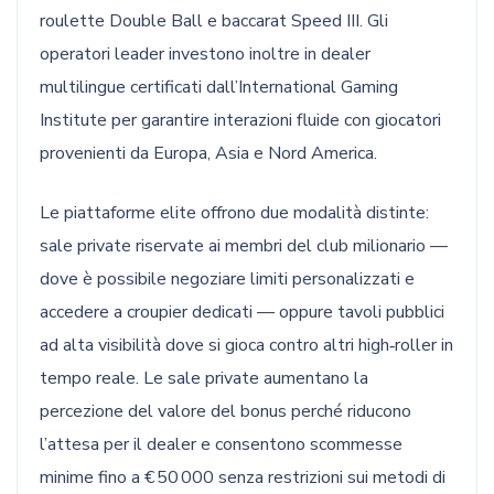
roulette Double Ball e baccarat Speed III. Gli
operatori leader investono inoltre in dealer
multilingue certificati dall’International Gaming
Institute per garantire interazioni fluide con giocatori
provenienti da Europa, Asia e Nord America.
Le piattaforme elite offrono due modalità distinte:
sale private riservate ai membri del club milionario —
dove è possibile negoziare limiti personalizzati e
accedere a croupier dedicati — oppure tavoli pubblici
ad alta visibilità dove si gioca contro altri high‑roller in
tempo reale. Le sale private aumentano la
percezione del valore del bonus perché riducono
l’attesa per il dealer e consentono scommesse
minime fino a € 50 000 senza restrizioni sui metodi di