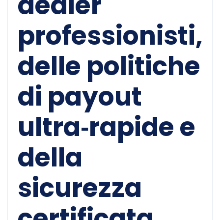
dealer
professionisti,
delle politiche
di payout
ultra‑rapide e
della
sicurezza
certificata