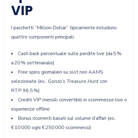
VIP
I pacchetti “Million‑Dollar” tipicamente includono
quattro componenti principali:
Cash back percentuale sulle perdite live (da 5 %
a 20 % settimanale)
Free spins giornalieri su slot non AAMS
selezionate (es.:
Gonzo’s Treasure Hunt
con
RTP 96,5 %)
Crediti VIP mensili convertibili in scommesse live o
esperienze offline
Bonus ricorrenti basati sul volume d’affari (es.:
€ 10 000 ogni € 250 000 scommessi)