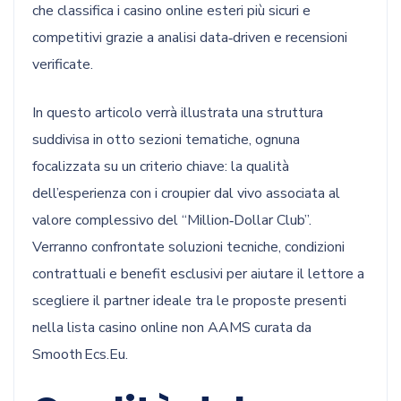
che classifica i casino online esteri più sicuri e
competitivi grazie a analisi data‑driven e recensioni
verificate.
In questo articolo verrà illustrata una struttura
suddivisa in otto sezioni tematiche, ognuna
focalizzata su un criterio chiave: la qualità
dell’esperienza con i croupier dal vivo associata al
valore complessivo del “Million‑Dollar Club”.
Verranno confrontate soluzioni tecniche, condizioni
contrattuali e benefit esclusivi per aiutare il lettore a
scegliere il partner ideale tra le proposte presenti
nella lista casino online non AAMS curata da
Smooth Ecs.Eu.