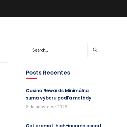
Informações
Posts Recentes
Av. Imperatriz Leopoldina, 1297 - S/14 - Vila
Leopoldina - São Paulo - SP
Casino Rewards Minimálna
suma výberu podľa metódy
(11) 99155-7111
(11) 3729-5039
6 de agosto de 2026
pilartec@pilartec.com.br
Get prompt, high-income escort