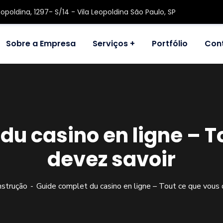
eopoldina, 1297- S/14 - Vila Leopoldina São Paulo, SP
Sobre a Empresa
Serviços
Portfólio
Con
du casino en ligne – T
devez savoir
strução
Guide complet du casino en ligne – Tout ce que vous 