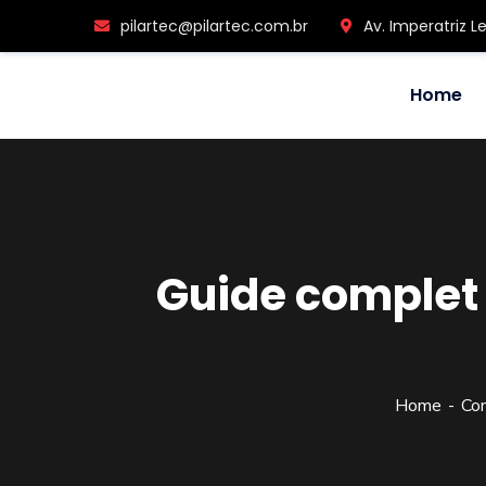
pilartec@pilartec.com.br
Av. Imperatriz L
Home
Guide complet 
Home
Con