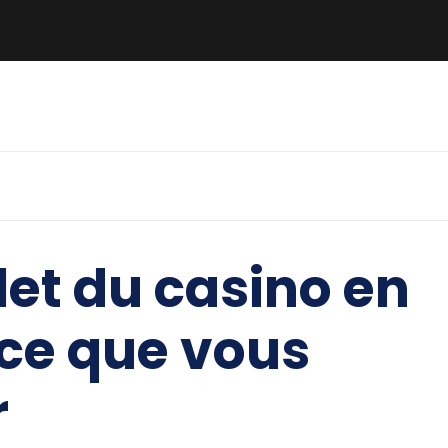
Atendimento
et du casino en
Seg – Qui: 8h as 17h
Sex: 8h – 16h
 ce que vous
r