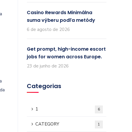
Casino Rewards Minimálna
da
suma výberu podľa metódy
6 de agosto de 2026
Get prompt, high-income escort
jobs for women across Europe.
23 de junho de 2026
a
Categorias
nda
1
6
CATEGORY
1