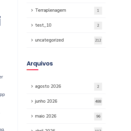
Terraplenagem
1
i
test_10
2
uncategorized
212
Arquivos
er
agosto 2026
2
opp
junho 2026
488
l
maio 2026
96
ng.