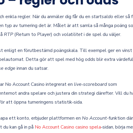
 – regler och odds
och enkla regler. När du anmäler dig får du en
startsaldo
eller så f
en typ av turnering det är. Målet är att samla så många poäng s
på
RTP
(Return to Player) och
volatilitet
i de spel du väljer.
vinst enligt en förutbestämd poängskala. Till exempel ger en vinst
spelautomat. Detta gör att spel med hög odds blir extra värdeful
se edge
innan du satsar.
har No Account Casino integrerat en
live‑scoreboard
som
gentemot andra spelare och justera din strategi därefter. Vill du h
för att öppna turneringens statistik‑sida.
kapa ett konto, erbjuder plattformen en
No Account
-funktion dä
t du kan gå in på
No Account Casino casino spela
‑sidan, börja m