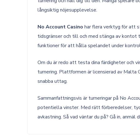
turnering och håll dig till den. Många spelare b
långsiktig nöjesupplevelse.
No Account Casino
har flera verktyg för att 
tidsgränser och till och med stänga av kontot 
funktioner för att hålla spelandet under kontrol
Om du är redo att testa dina färdigheter och v
turnering. Plattformen är licensierad av Malta 
snabba uttag.
Sammanfattningsvis är turneringar på No Accou
potentiella vinster. Med rätt förberedelser, t
avkastning. Så vad väntar du på? Gå in, anmäl di