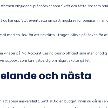
ttformen erbjuder e-plånböcker som
Skrill
och
Neteller
som bru
att du har uppfyllt eventuella omsättningskrav för bonusar innan 
mail med en länk för att bekräfta uttaget. Klicka på länken för at
na vinster på No Account Casino casino officiell sida utan onödig
ive‑support
som kan hjälpa dig om något skulle gå fel.
pelande och nästa
tt spela ansvarsfullt. Sätt alltid en budget innan du går in i en