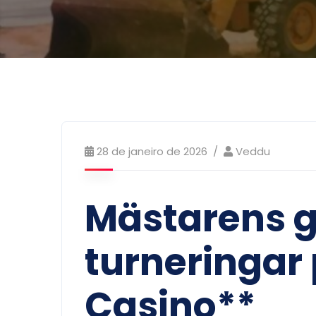
28 de janeiro de 2026
Veddu
Mästarens gu
turneringar
Casino**