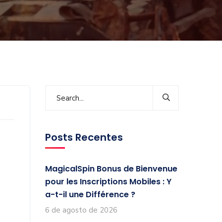
Posts Recentes
MagicalSpin Bonus de Bienvenue
pour les Inscriptions Mobiles : Y
a-t-il une Différence ?
6 de agosto de 2026