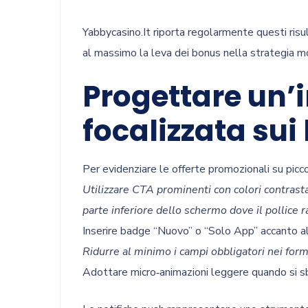
Yabbycasino.It riporta regolarmente questi risul
al massimo la leva dei bonus nella strategia mo
Progettare un’i
focalizzata sui
Per evidenziare le offerte promozionali su picc
Utilizzare CTA prominenti con colori contrasta
parte inferiore dello schermo dove il pollice 
Inserire badge “Nuovo” o “Solo App” accanto all
Ridurre al minimo i campi obbligatori nei form 
Adottare micro‑animazioni leggere quando si s