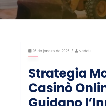
26 de janeiro de 2026
Veddu
Strategia Mo
Casinò Onli
Guidano l’I