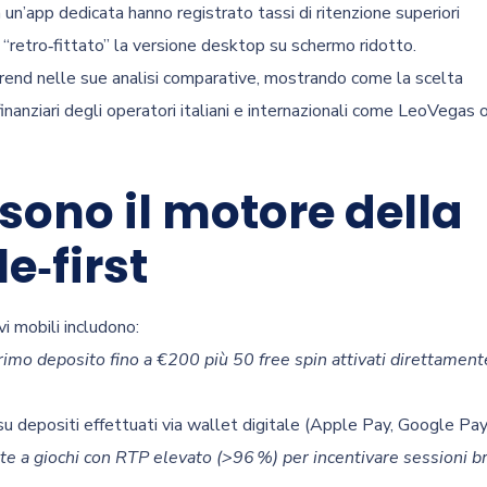
in un’app dedicata hanno registrato tassi di ritenzione superiori
 “retro‑fittato” la versione desktop su schermo ridotto.
rend nelle sue analisi comparative, mostrando come la scelta
finanziari degli operatori italiani e internazionali come LeoVegas 
sono il motore della
e‑first
ivi mobili includono:
primo deposito fino a €200 più 50 free spin attivati direttament
u depositi effettuati via wallet digitale (Apple Pay, Google Pay
ate a giochi con RTP elevato (>96 %) per incentivare sessioni b