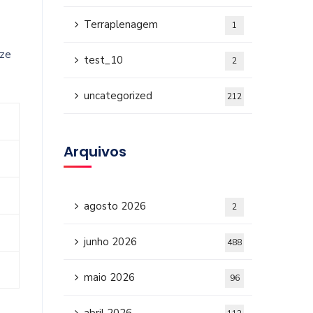
Terraplenagem
1
nze
test_10
2
uncategorized
212
Arquivos
agosto 2026
2
junho 2026
488
maio 2026
96