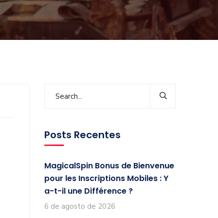
Posts Recentes
MagicalSpin Bonus de Bienvenue
pour les Inscriptions Mobiles : Y
a-t-il une Différence ?
6 de agosto de 2026