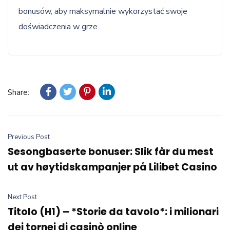
bonusów, aby maksymalnie wykorzystać swoje
doświadczenia w grze.
Share:
Previous Post
Sesongbaserte bonuser: Slik får du mest
ut av høytidskampanjer på Lilibet Casino
Next Post
Titolo (H1) – *Storie da tavolo*: i milionari
dei tornei di casinò online