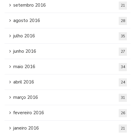
setembro 2016
21
agosto 2016
28
julho 2016
35
junho 2016
27
maio 2016
34
abril 2016
24
março 2016
31
fevereiro 2016
26
janeiro 2016
21