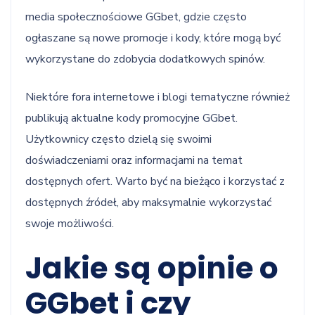
media społecznościowe GGbet, gdzie często
ogłaszane są nowe promocje i kody, które mogą być
wykorzystane do zdobycia dodatkowych spinów.
Niektóre fora internetowe i blogi tematyczne również
publikują aktualne kody promocyjne GGbet.
Użytkownicy często dzielą się swoimi
doświadczeniami oraz informacjami na temat
dostępnych ofert. Warto być na bieżąco i korzystać z
dostępnych źródeł, aby maksymalnie wykorzystać
swoje możliwości.
Jakie są opinie o
GGbet i czy