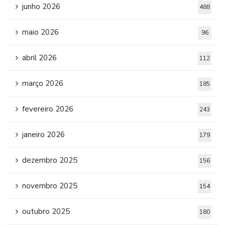
junho 2026
488
maio 2026
96
abril 2026
112
março 2026
185
fevereiro 2026
243
janeiro 2026
179
dezembro 2025
156
novembro 2025
154
outubro 2025
180