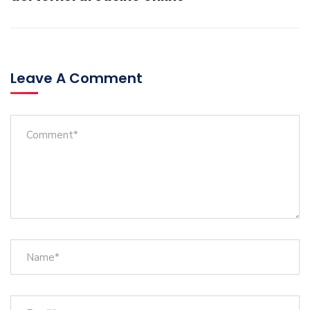
Leave A Comment