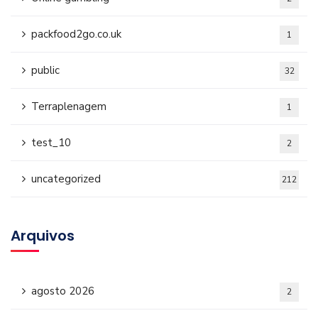
packfood2go.co.uk
1
public
32
Terraplenagem
1
test_10
2
uncategorized
212
Arquivos
agosto 2026
2