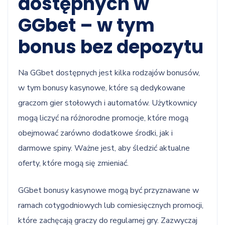
dostępnych w
GGbet – w tym
bonus bez depozytu
Na GGbet dostępnych jest kilka rodzajów bonusów,
w tym bonusy kasynowe, które są dedykowane
graczom gier stołowych i automatów. Użytkownicy
mogą liczyć na różnorodne promocje, które mogą
obejmować zarówno dodatkowe środki, jak i
darmowe spiny. Ważne jest, aby śledzić aktualne
oferty, które mogą się zmieniać.
GGbet bonusy kasynowe mogą być przyznawane w
ramach cotygodniowych lub comiesięcznych promocji,
które zachęcają graczy do regularnej gry. Zazwyczaj