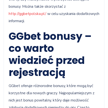
bonusy. Można także skorzystać z
http://ggbetpolska.pl/
w celu uzyskania dodatkowych
informacji.
GGbet bonusy –
co warto
wiedzieć przed
rejestracją
GGbet oferuje różnorodne bonusy, które mogą być
korzystne dla nowych graczy. Najpopularniejszym z
nich jest bonus powitalny, który daje możliwość
zdobycia dodatkowych pieniędzy do gry. Często