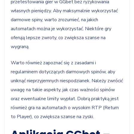
przetestowania gier w GGbet bez ryzykowania
własnych pieniędzy. Aby maksymalnie wykorzystać
darmowe spiny, warto zrozumieć, na jakich
automatach można je wykorzystać. Niektóre gry
oferują lepsze zwroty, co zwiększa szanse na
wygraną.
Warto również zapoznać się z zasadami i
regulaminem dotyczących darmowych spinów, aby
uniknąć nieprzyjemnych niespodzianek. Należy zwrócić
uwagę na takie aspekty, jak czas ważności spinów
oraz ewentualne limity wypłat. Dobrą praktyką jest
również gra na automatach o wysokim RTP (Return
to Player), co zwiększa szanse na zyski.