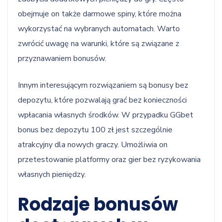
obejmuje on także darmowe spiny, które można
wykorzystać na wybranych automatach. Warto
zwrócić uwagę na warunki, które są związane z
przyznawaniem bonusów.
Innym interesującym rozwiązaniem są bonusy bez
depozytu, które pozwalają grać bez konieczności
wpłacania własnych środków. W przypadku GGbet
bonus bez depozytu 100 zł jest szczególnie
atrakcyjny dla nowych graczy. Umożliwia on
przetestowanie platformy oraz gier bez ryzykowania
własnych pieniędzy.
Rodzaje bonusów