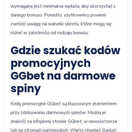
wymagana jest minimalna wpłata, aby skorzystać z
danego bonusu. Ponadto, użytkownicy powinni
zwrócić uwagę na warunki obrotu, które mogą się
różnić w zależności od rodzaju bonusu.
Gdzie szukać kodów
promocyjnych
GGbet na darmowe
spiny
Kody promocyjne GGbet są kluczowym elementem
przy zdobywaniu darmowych spinów. Można je
znaleźć na oficjalnej stronie GGbet, w newsletterze
lub na stronach partnerskich. Warto również śledzić