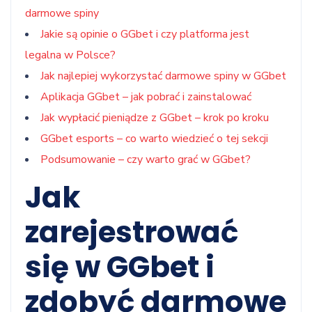
darmowe spiny
Jakie są opinie o GGbet i czy platforma jest
legalna w Polsce?
Jak najlepiej wykorzystać darmowe spiny w GGbet
Aplikacja GGbet – jak pobrać i zainstalować
Jak wypłacić pieniądze z GGbet – krok po kroku
GGbet esports – co warto wiedzieć o tej sekcji
Podsumowanie – czy warto grać w GGbet?
Jak
zarejestrować
się w GGbet i
zdobyć darmowe