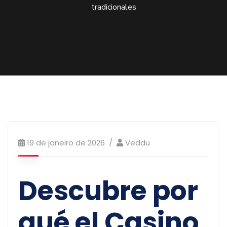
tradicionales
19 de janeiro de 2026
Veddu
Descubre por
qué el Casino