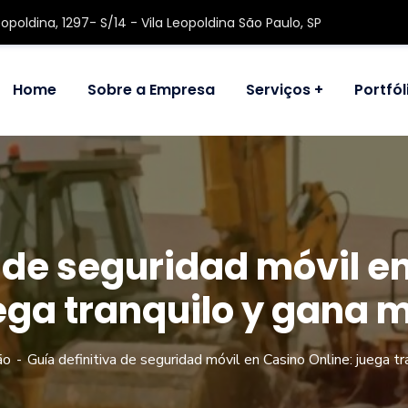
eopoldina, 1297- S/14 - Vila Leopoldina São Paulo, SP
Home
Sobre a Empresa
Serviços
Portfól
 de seguridad móvil e
ega tranquilo y gana 
ão
Guía definitiva de seguridad móvil en Casino Online: juega t