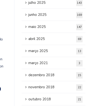
julho 2025
143
junho 2025
169
maio 2025
147
abril 2025
do
69
março 2025
13
en
março 2021
3
con
dezembro 2018
15
o
novembro 2018
22
outubro 2018
21