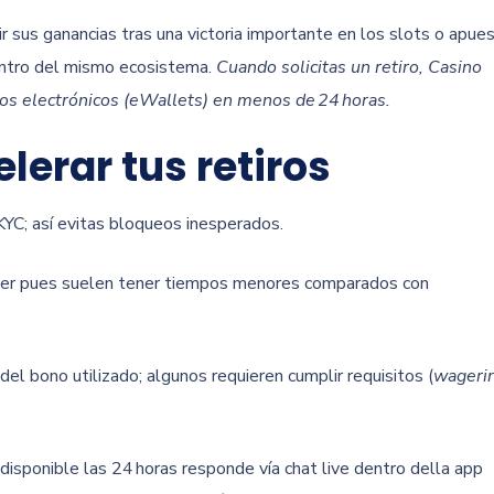
r sus ganancias tras una victoria importante en los slots o apue
entro del mismo ecosistema.
Cuando solicitas un retiro, Casino
s electrónicos (eWallets) en menos de 24 horas.
lerar tus retiros
YC; así evitas bloqueos inesperados.
ler pues suelen tener tiempos menores comparados con
del bono utilizado; algunos requieren cumplir requisitos (
wageri
disponible las 24 horas responde vía chat live dentro della app