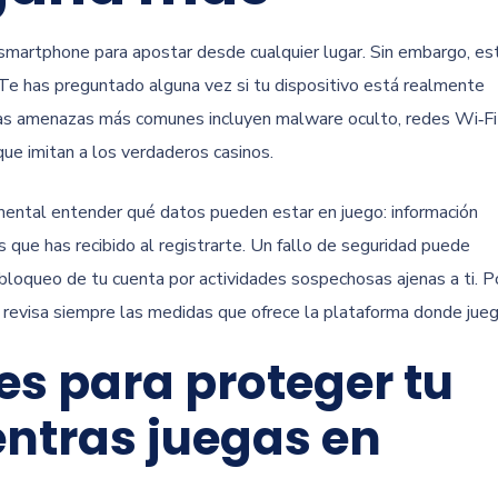
 smartphone para apostar desde cualquier lugar. Sin embargo, es
Te has preguntado alguna vez si tu dispositivo está realmente
 Las amenazas más comunes incluyen malware oculto, redes Wi‑Fi
que imitan a los verdaderos casinos.
ental entender qué datos pueden estar en juego: información
 que has recibido al registrarte. Un fallo de seguridad puede
 bloqueo de tu cuenta por actividades sospechosas ajenas a ti. P
s, revisa siempre las medidas que ofrece la plataforma donde jueg
es para proteger tu
entras juegas en