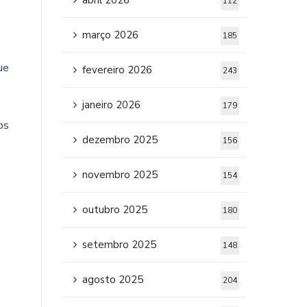
abril 2026
112
março 2026
185
ue
fevereiro 2026
243
janeiro 2026
179
os
dezembro 2025
156
novembro 2025
154
outubro 2025
180
setembro 2025
148
agosto 2025
204