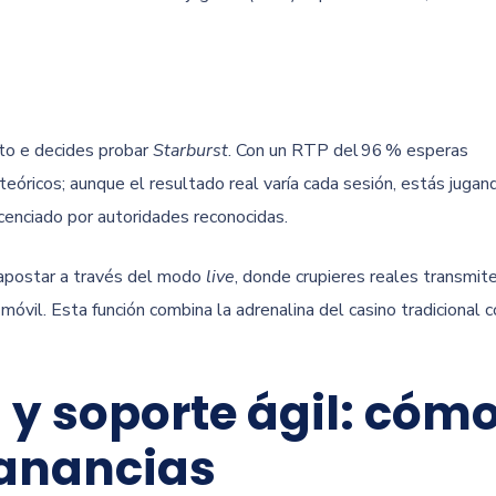
to e decides probar
Starburst
. Con un RTP del 96 % esperas
eóricos; aunque el resultado real varía cada sesión, estás jugan
icenciado por autoridades reconocidas.
apostar a través del modo
live
, donde crupieres reales transmit
móvil. Esta función combina la adrenalina del casino tradicional 
 y soporte ágil: cóm
ganancias