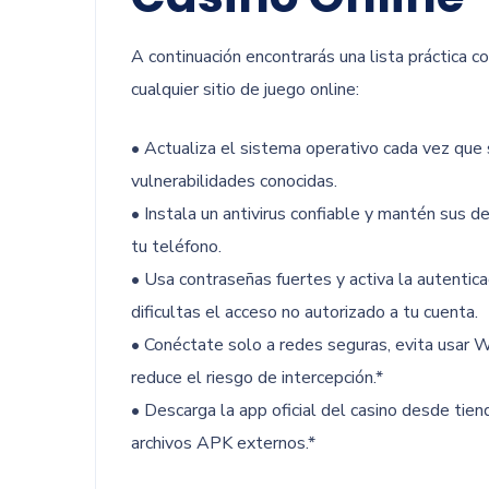
A continuación encontrarás una lista práctica c
cualquier sitio de juego online:
• Actualiza el sistema operativo cada vez que s
vulnerabilidades conocidas.
• Instala un antivirus confiable y mantén sus d
tu teléfono.
• Usa contraseñas fuertes y activa la autentica
dificultas el acceso no autorizado a tu cuenta.
• Conéctate solo a redes seguras, evita usar Wi
reduce el riesgo de intercepción.*
• Descarga la app oficial del casino desde tie
archivos APK externos.*