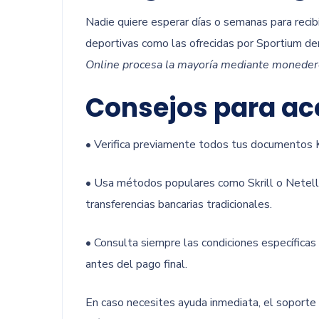
Nadie quiere esperar días o semanas para recibi
deportivas como las ofrecidas por Sportium d
Online procesa la mayoría mediante monedero
Consejos para ace
• Verifica previamente todos tus documentos K
• Usa métodos populares como Skrill o Netel
transferencias bancarias tradicionales.
• Consulta siempre las condiciones específicas 
antes del pago final.
En caso necesites ayuda inmediata, el soporte 