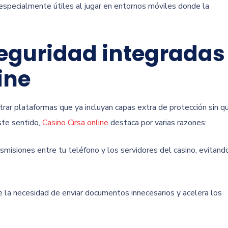
specialmente útiles al jugar en entornos móviles donde la
eguridad integradas
ine
ntrar plataformas que ya incluyan capas extra de protección sin q
ste sentido,
Casino Cirsa online
destaca por varias razones:
smisiones entre tu teléfono y los servidores del casino, evitand
e la necesidad de enviar documentos innecesarios y acelera los