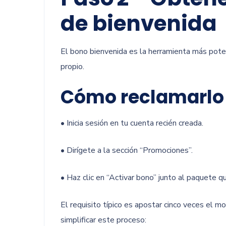
de bienvenida
El bono bienvenida es la herramienta más poten
propio.
Cómo reclamarlo
• Inicia sesión en tu cuenta recién creada.
• Dirígete a la sección “Promociones”.
• Haz clic en “Activar bono” junto al paquete qu
El requisito típico es apostar cinco veces el m
simplificar este proceso: