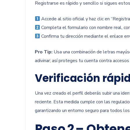
Registrarse es rápido y sencillo si sigues esto
Accede al sitio oficial y haz clic en “Registra
Completa el formulario con nombre real, cor
Confirma tu dirección mediante el enlace env
Pro Tip:
Usa una combinación de letras mayúscu
adivinar; así proteges tu cuenta contra accesos
Verificación rápi
Una vez creado el perfil deberás subir una iden
reciente. Esta medida cumple con las regulacio
garantizando un entorno seguro para todos los
Paso 2 – Obten