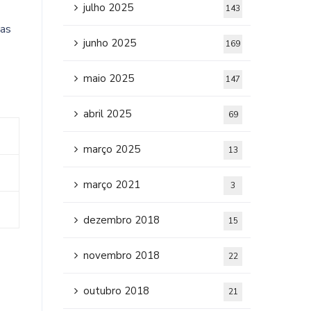
julho 2025
143
tas
junho 2025
169
maio 2025
147
abril 2025
69
março 2025
13
março 2021
3
dezembro 2018
15
novembro 2018
22
outubro 2018
21