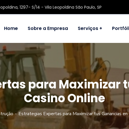
eopoldina, 1297- S/14 - Vila Leopoldina São Paulo, SP
Home
Sobre a Empresa
Serviços
Portfól
ertas para Maximizar 
Casino Online
trução
Estrategias Expertas para Maximizar tus Ganancias en 