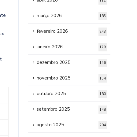
abril 2026
112
nte
março 2026
185
fevereiro 2026
243
ux
janeiro 2026
179
t
dezembro 2025
156
novembro 2025
154
outubro 2025
180
setembro 2025
148
agosto 2025
204