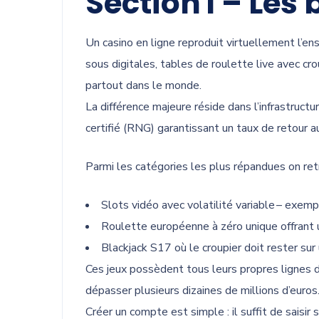
Section 1 – Les
Un casino en ligne reproduit virtuellement l’e
sous digitales, tables de roulette live avec cr
partout dans le monde.
La différence majeure réside dans l’infrastructu
certifié (RNG) garantissant un taux de retour 
Parmi les catégories les plus répandues on ret
Slots vidéo avec volatilité variable – exemp
Roulette européenne à zéro unique offrant 
Blackjack S17 où le croupier doit rester sur
Ces jeux possèdent tous leurs propres lignes d
dépasser plusieurs dizaines de millions d’euros
Créer un compte est simple : il suffit de saisir 