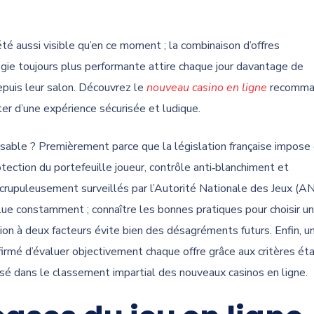
té aussi visible qu’en ce moment ; la combinaison d’offres
gie toujours plus performante attire chaque jour davantage de
depuis leur salon. Découvrez le
nouveau casino en ligne
recomma
er d’une expérience sécurisée et ludique.
nsable ? Premièrement parce que la législation française impose
tection du portefeuille joueur, contrôle anti‑blanchiment et
scrupuleusement surveillés par l’Autorité Nationale des Jeux (AN
e constamment ; connaître les bonnes pratiques pour choisir un
ion à deux facteurs évite bien des désagréments futurs. Enfin, un
rmé d’évaluer objectivement chaque offre grâce aux critères éta
sé dans le classement impartial des nouveaux casinos en ligne.