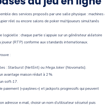
 bases du jeu en ligne
nsemble des services proposés par une salle physique : machines 
oupier réel ou encore salons de poker multijoueurs simultanés
re logicielle : chaque partie s’appuie sur un générateur aléatoire
au joueur (RTP) conforme aux standards internationaux.
rouve :
les :
Starburst
(NetEnt) ou
Mega Joker
(Novomatic).
un avantage maison réduit à 2 %.
 un soft‑17.
e paiement (« paylines ») et jackpots progressifs qui peuvent
.
son adresse e‑mail, choisir un nom d’utilisateur sécurisé puis