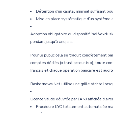
Détention d’un capital minimal suffisant pou
Mise en place systématique d’un système an
Adoption obligatoire du dispositif “self‑exclus
pendant jusqu’à cinq ans.
Pour le public cela se traduit concrètement p
comptes dédiés (« trust accounts »), toute con
français et chaque opération bancaire est audité
Basketnews.Net utilise une grille stricte lorsqu
Licence valide délivrée par l’ANJ affichée clair
Procédure KYC totalement automatisée mai