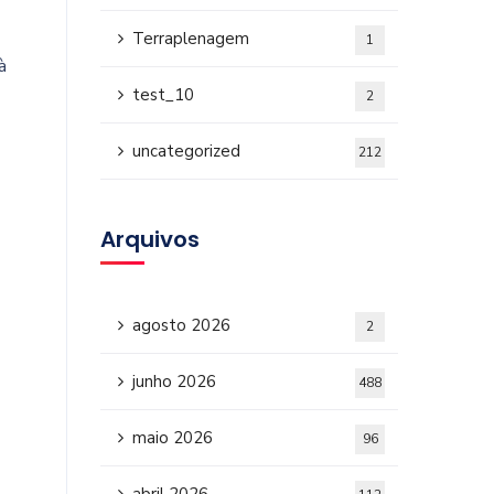
Terraplenagem
1
à
test_10
2
uncategorized
212
Arquivos
agosto 2026
2
junho 2026
488
maio 2026
96