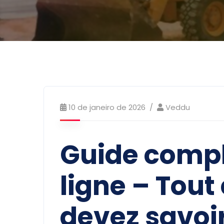
10 de janeiro de 2026
Veddu
Guide compl
ligne – Tout
devez savoi