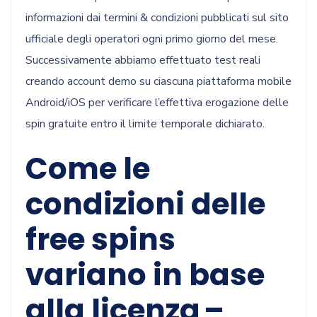
informazioni dai termini & condizioni pubblicati sul sito
ufficiale degli operatori ogni primo giorno del mese.
Successivamente abbiamo effettuato test reali
creando account demo su ciascuna piattaforma mobile
Android/iOS per verificare l’effettiva erogazione delle
spin gratuite entro il limite temporale dichiarato.
Come le
condizioni delle
free spins
variano in base
alla licenza –