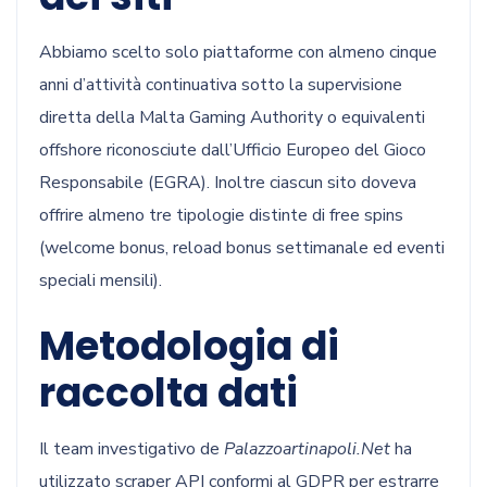
Abbiamo scelto solo piattaforme con almeno cinque
anni d’attività continuativa sotto la supervisione
diretta della Malta Gaming Authority o equivalenti
offshore riconosciute dall’Ufficio Europeo del Gioco
Responsabile (EGRA). Inoltre ciascun sito doveva
offrire almeno tre tipologie distinte di free spins
(welcome bonus, reload bonus settimanale ed eventi
speciali mensili).
Metodologia di
raccolta dati
Il team investigativo de
Palazzoartinapoli.Net
ha
utilizzato scraper API conformi al GDPR per estrarre