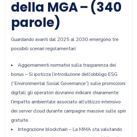
della MGA – (340
parole)
Guardando avanti dal 2025 al 2030 emergono tre
possibili scenari regolamentari:
Aggiornamenti normativi sulla trasparenza dei
bonus – Si ipotizza l’introduzione dell’obbligo ESG
(“Environmental Social Governance”) sulle promozioni
digitali; gli operatori dovranno indicare chiaramente
l’impatto ambientale associato all’utilizzo intensivo
dei server cloud durante campagne massive sulle spin
gratuite.
Integrazione blockchain – La MMA sta valutando