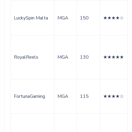
LuckySpin Malta
MGA
150
★★★★☆
RoyalReels
MGA
130
★★★★★
FortunaGaming
MGA
115
★★★★☆