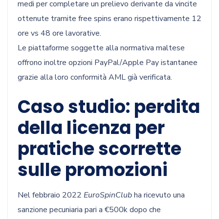
medi per completare un prelievo derivante da vincite
ottenute tramite free spins erano rispettivamente 12
ore vs 48 ore lavorative.
Le piattaforme soggette alla normativa maltese
offrono inoltre opzioni PayPal/Apple Pay istantanee
grazie alla loro conformità AML già verificata.
Caso studio: perdita
della licenza per
pratiche scorrette
sulle promozioni
Nel febbraio 2022
EuroSpinClub
ha ricevuto una
sanzione pecuniaria pari a €500k dopo che