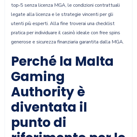
top‑5 senza licenza MGA, le condizioni contrattuali
legate alla licenza e le strategie vincenti per gli
utenti più esperti. Alla fine troverai una checklist
pratica per individuare il casinò ideale con free spins
generose e sicurezza finanziaria garantita dalla MGA.
Perché la Malta
Gaming
Authority è
diventata il
punto di