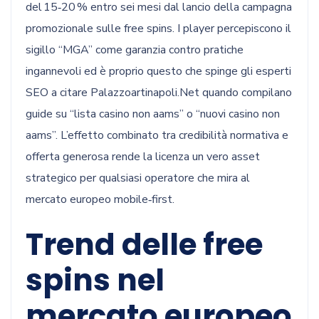
del 15‑20 % entro sei mesi dal lancio della campagna
promozionale sulle free spins. I player percepiscono il
sigillo “MGA” come garanzia contro pratiche
ingannevoli ed è proprio questo che spinge gli esperti
SEO a citare Palazzoartinapoli.Net quando compilano
guide su “lista casino non aams” o “nuovi casino non
aams”. L’effetto combinato tra credibilità normativa e
offerta generosa rende la licenza un vero asset
strategico per qualsiasi operatore che mira al
mercato europeo mobile‑first.
Trend delle free
spins nel
mercato europeo