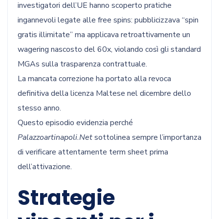
investigatori dell’UE hanno scoperto pratiche
ingannevoli legate alle free spins: pubblicizzava “spin
gratis illimitate” ma applicava retroattivamente un
wagering nascosto del 60x, violando così gli standard
MGAs sulla trasparenza contrattuale.
La mancata correzione ha portato alla revoca
definitiva della licenza Maltese nel dicembre dello
stesso anno.
Questo episodio evidenzia perché
Palazzoartinapoli.Net
sottolinea sempre l’importanza
di verificare attentamente term sheet prima
dell’attivazione.
Strategie