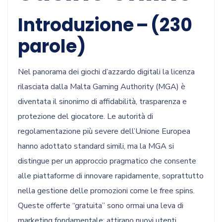
Introduzione – (230
parole)
Nel panorama dei giochi d’azzardo digitali la licenza
rilasciata dalla Malta Gaming Authority (MGA) è
diventata il sinonimo di affidabilità, trasparenza e
protezione del giocatore. Le autorità di
regolamentazione più severe dell’Unione Europea
hanno adottato standard simili, ma la MGA si
distingue per un approccio pragmatico che consente
alle piattaforme di innovare rapidamente, soprattutto
nella gestione delle promozioni come le free spins.
Queste offerte “gratuita” sono ormai una leva di
marketing fondamentale: attirano nuovi utenti,