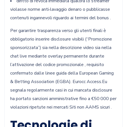
diritto di revoca immediata qualora lo streamer
violasse norme anti‑lavaggio denaro o pubblicasse
contenuti ingannevoli riguardo ai termini del bonus .
Per garantire trasparenza verso gli utenti finali è
obbligatorio inserire disclosure visibili (“Promozione
sponsorizzata”) sia nella descrizione video sia nella
chat live mediante overlay permanente durante
l’attivazione del codice promozionale , requisito
confermato dalle linee guida della European Gaming
& Betting Association (EGBA). Eurocc Access.Eu
segnala regolarmente casi in cui mancata disclosure
ha portato sanzioni amministrative fino a €50 000 per
violazioni ripetute nei mercati Siti non AAMS sicuri .
Tecnologie di