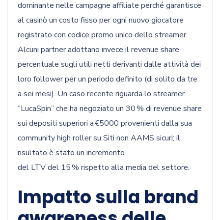
dominante nelle campagne affiliate perché garantisce
al casinò un costo fisso per ogni nuovo giocatore
registrato con codice promo unico dello streamer.
Alcuni partner adottano invece il revenue share
percentuale sugli utili netti derivanti dalle attività dei
loro follower per un periodo definito (di solito da tre
a sei mesi). Un caso recente riguarda lo streamer
“LucaSpin” che ha negoziato un 30 % di revenue share
sui depositi superiori a €5000 provenienti dalla sua
community high roller su Siti non AAMS sicuri; il
risultato è stato un incremento
del LTV del 15 % rispetto alla media del settore.
Impatto sulla brand
awareness delle