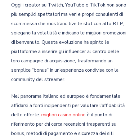
Oggi i creator su Twitch, YouTube e TikTok non sono
più semplici spettatori ma veri e propri consulenti di
scommessa che mostrano live le slot con alto RTP,
spiegano la volatilità e indicano le migliori promozioni
di benvenuto. Questa evoluzione ha spinto le
piattaforme a inserire gli influencer al centro delle
loro campagne di acquisizione, trasformando un
semplice “bonus” in un’esperienza condivisa con la
community del streamer.
Nel panorama italiano ed europeo è fondamentale
affidarsi a fonti indipendenti per valutare l’affidabilità
delle offerte.
migliori casino online
è il punto di
riferimento per chi cerca recensioni trasparenti su
bonus, metodi di pagamento e sicurezza dei siti.