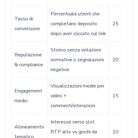
Percentuale utenti che
Tasso di
completano deposito
25
conversione
dopo aver cliccato sul link
Storico senza violazioni
Reputazione
normative o segnalazioni
20
& compliance
negative
Visualizzazioni medie per
Engagement
video +
15
medio
commenti/interazioni
Interesse verso slot
Allineamento
RTP alto vs giochi da
10
tematico