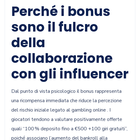
Perché i bonus
sono il fulcro
della
collaborazione
con gli influencer
Dal punto di vista psicologico il bonus rappresenta
una ricompensa immediata che riduce la percezione
del rischio iniziale legato al gambling online . I
giocatori tendono a valutare positivamente offerte
quali “100 % deposito fino a €500 +100 giri gratuiti”,
poiché associano l’aumento del bankroll alla