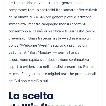
Le tempistiche devono creare urgenza senza
compromettere la sostenibilità : lanciare offerte flash
della durata di 24–48 ore genera picchi d’iscrizione
immediata , mentre campagne mensili ricorrenti
consentono al casinò di pianificare flussi cash‑flow più
prevedibili . Una strategia mista — ad esempio un
bonus “Welcome Week” seguito da promozioni
settimanali “Spin Monday” — permette sia
acquisizione rapida sia fidelizzazione continuativa ,
aspetto evidenziato nelle analisi presenti su Eurocc
Access.Eu riguardo alle migliori pratiche promozionali
dei Siti non AAMS sicuri .
La scelta