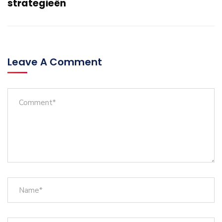
strategieën
Leave A Comment