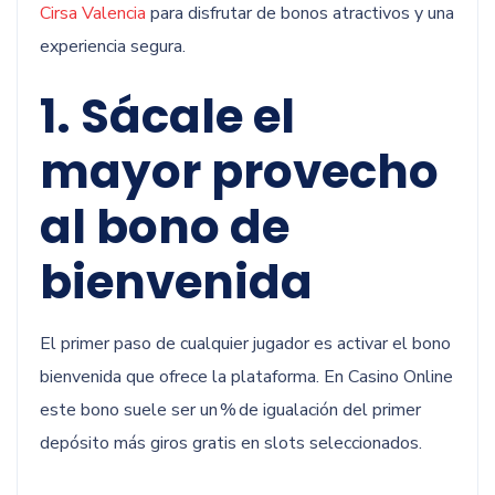
Cirsa Valencia
para disfrutar de bonos atractivos y una
experiencia segura.
1. Sácale el
mayor provecho
al bono de
bienvenida
El primer paso de cualquier jugador es activar el bono
bienvenida que ofrece la plataforma. En Casino Online
este bono suele ser un % de igualación del primer
depósito más giros gratis en slots seleccionados.