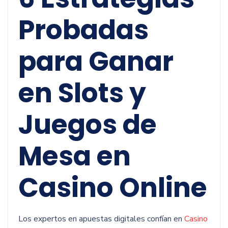
Probadas
para Ganar
en Slots y
Juegos de
Mesa en
Casino Online
Los expertos en apuestas digitales confían en
Casino