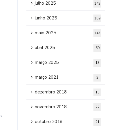
julho 2025
143
junho 2025
169
maio 2025
147
abril 2025
69
março 2025
13
março 2021
3
dezembro 2018
15
novembro 2018
22
s
outubro 2018
21