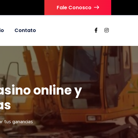
Fale Conosco
io
Contato
asino online y
as
ar tus ganancias