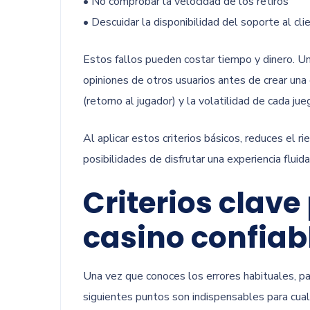
• No comprobar la velocidad de los retiros
• Descuidar la disponibilidad del soporte al cli
Estos fallos pueden costar tiempo y dinero. Un 
opiniones de otros usuarios antes de crear un
(retorno al jugador) y la volatilidad de cada jue
Al aplicar estos criterios básicos, reduces el 
posibilidades de disfrutar una experiencia fluid
Criterios clav
casino confiab
Una vez que conoces los errores habituales, pa
siguientes puntos son indispensables para cual