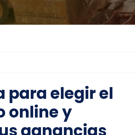
 para elegir el
 online y
us ganancias