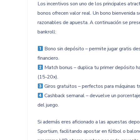
Los incentivos son uno de los principales atrac
bonos ofrecen valor real. Un bono bienvenida 
razonables de apuesta. A continuación se pres
bankroll:
Bono sin depósito – permite jugar gratis des
financiero.
Match bonus – duplica tu primer depósito ha
(15‑20x).
Giros gratuitos – perfectos para máquinas
Cashback semanal – devuelve un porcentaje d
del juego.
Si además eres aficionado a las apuestas depor
Sportium, facilitando apostar en fútbol o balo