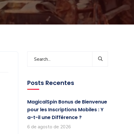
Posts Recentes
MagicalSpin Bonus de Bienvenue
pour les Inscriptions Mobiles : Y
a-t-il une Différence ?
6 de agosto de 2026