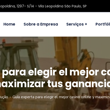
eopoldina, 1297- S/14 - Vila Leopoldina São Paulo, SP
Home
Sobre a Empresa
Serviços
Portfól
para elegir el mejor c
aximizar tus gananci
rução
Guía experta para elegir el mejor casino online y maximiz