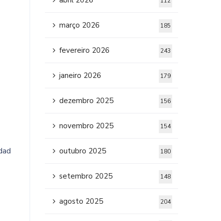
abril 2026
112
março 2026
185
fevereiro 2026
243
janeiro 2026
179
dezembro 2025
156
novembro 2025
154
idad
outubro 2025
180
setembro 2025
148
agosto 2025
204