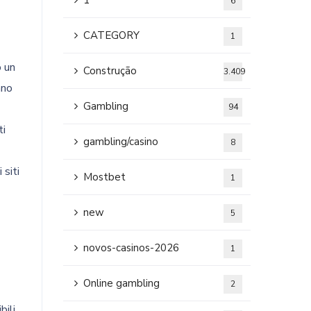
1
6
CATEGORY
1
o un
Construção
3.409
ano
Gambling
94
ti
gambling/casino
8
 siti
Mostbet
1
new
5
novos-casinos-2026
1
Online gambling
2
ili