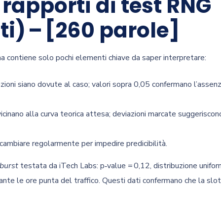
rapporti di test RNG
ti) – [260 parole]
a contiene solo pochi elementi chiave da saper interpretare:
azioni siano dovute al caso; valori sopra 0,05 confermano l’assenz
vicinano alla curva teorica attesa; deviazioni marcate suggeriscon
cambiare regolarmente per impedire predicibilità.
burst
testata da iTech Labs: p‑value = 0,12, distribuzione unifo
rante le ore punta del traffico. Questi dati confermano che la slot