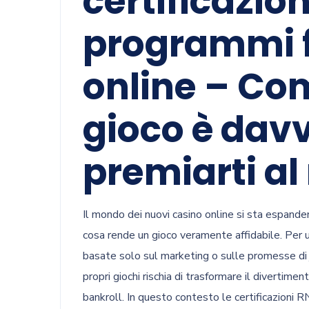
certificazion
programmi f
online – Co
gioco è dav
premiarti al
Il mondo dei nuovi casino online si sta espanden
cosa rende un gioco veramente affidabile. Per un
basate solo sul marketing o sulle promesse di j
propri giochi rischia di trasformare il divertime
bankroll. In questo contesto le certificazioni