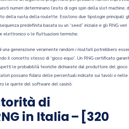
questi numeri determinano l’esito di ogni spin della slot machine, 
to della ruota della roulette. Esistono due tipologie principali: gl
quenza predefinita basata su un “seed” iniziale e gli RNG veri
 elettronico o le fluttuazioni termiche.
 di una generazione veramente random i risultati potrebbero esse
ndo il concetto stesso di “gioco equo”. Un RNG certificato garan
ispetti le probabilità teoriche dichiarate dal produttore del gioco
ori possano fidarsi delle percentuali indicate sui tavoli o nelle
o le quinte del software del casinò.
torità di
NG in Italia – [320