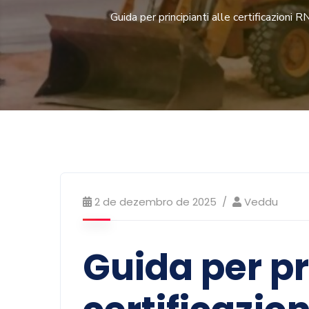
Guida per principianti alle certificazioni
2 de dezembro de 2025
Veddu
Guida per pr