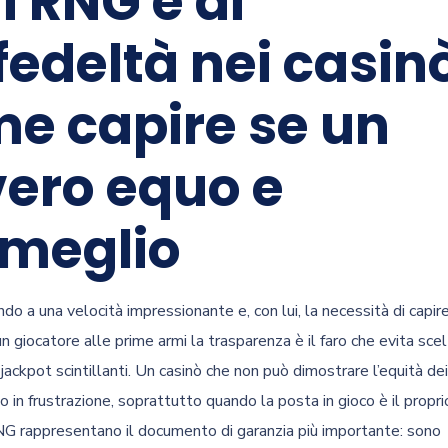
i RNG e ai
edeltà nei casin
me capire se un
vero equo e
 meglio
do a una velocità impressionante e, con lui, la necessità di capir
 giocatore alle prime armi la trasparenza è il faro che evita sce
ackpot scintillanti. Un casinò che non può dimostrare l’equità dei
nto in frustrazione, soprattutto quando la posta in gioco è il propri
 RNG rappresentano il documento di garanzia più importante: sono