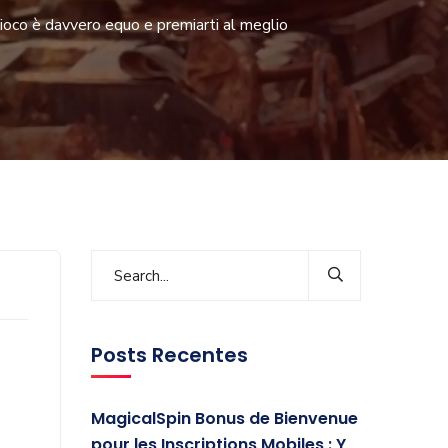
 gioco è davvero equo e premiarti al meglio
Posts Recentes
MagicalSpin Bonus de Bienvenue
pour les Inscriptions Mobiles : Y