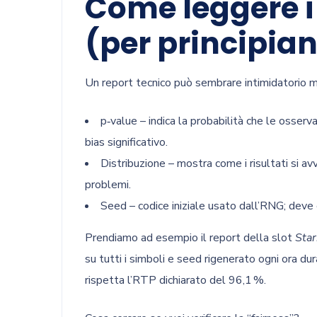
Come leggere i 
(per principian
Un report tecnico può sembrare intimidatorio m
p‑value – indica la probabilità che le osserv
bias significativo.
Distribuzione – mostra come i risultati si av
problemi.
Seed – codice iniziale usato dall’RNG; deve 
Prendiamo ad esempio il report della slot
Star
su tutti i simboli e seed rigenerato ogni ora du
rispetta l’RTP dichiarato del 96,1 %.