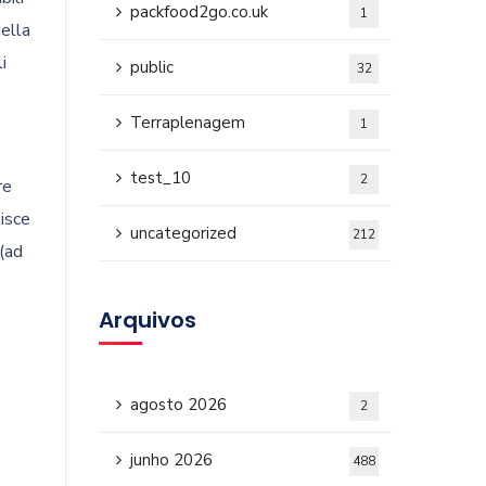
packfood2go.co.uk
1
della
i
public
32
Terraplenagem
1
test_10
2
re
tisce
uncategorized
212
 (ad
Arquivos
agosto 2026
2
junho 2026
488