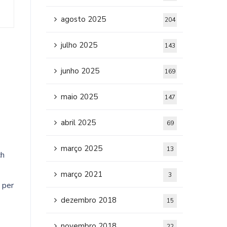
agosto 2025
204
julho 2025
143
junho 2025
169
maio 2025
147
abril 2025
69
março 2025
13
ch
março 2021
3
i per
dezembro 2018
15
novembro 2018
22