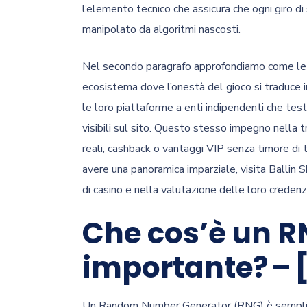
l’elemento tecnico che assicura che ogni giro d
manipolato da algoritmi nascosti.
Nel secondo paragrafo approfondiamo come le c
ecosistema dove l’onestà del gioco si traduce in
le loro piattaforme a enti indipendenti che testa
visibili sul sito. Questo stesso impegno nella t
reali, cashback o vantaggi VIP senza timore di t
avere una panoramica imparziale, visita Ballin Sh
di casino e nella valutazione delle loro credenzi
Che cos’è un R
importante? – 
Un Random Number Generator (RNG) è semplice