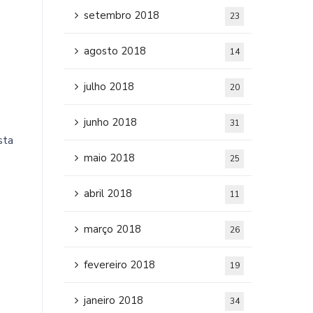
setembro 2018
23
agosto 2018
14
julho 2018
20
junho 2018
31
sta
maio 2018
25
abril 2018
11
março 2018
26
fevereiro 2018
19
janeiro 2018
34