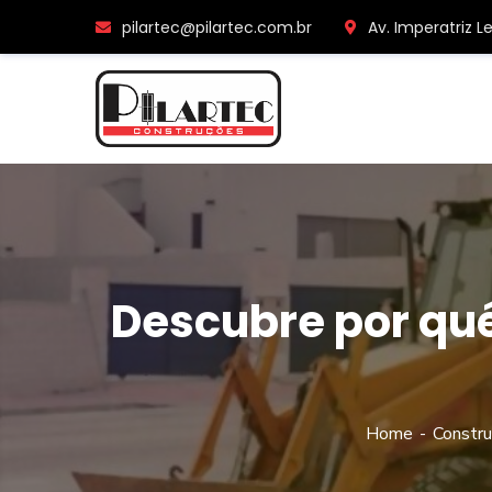
pilartec@pilartec.com.br
Av. Imperatriz L
Descubre por qué
Home
Constr