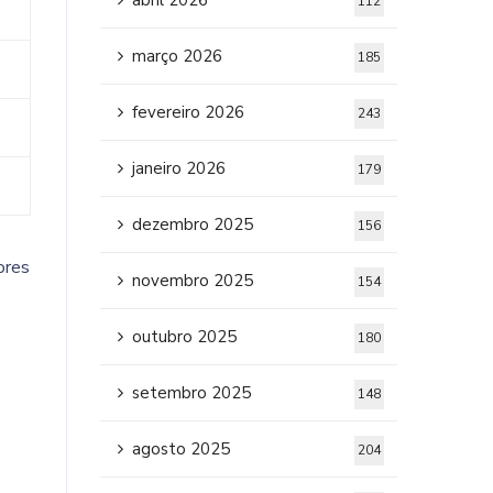
abril 2026
112
março 2026
185
fevereiro 2026
243
janeiro 2026
179
dezembro 2025
156
ores
novembro 2025
154
outubro 2025
180
setembro 2025
148
agosto 2025
204