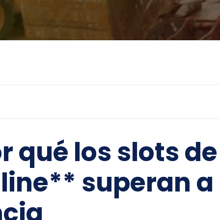
 qué los slots de
line** superan a
cia