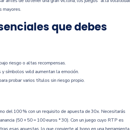
 antes de obtener una gran victoria; los juegos “alta volatilida
s mayores.
esenciales que debes
 bajo riesgo o altas recompensas.
es y símbolos wild aumentan la emoción.
ra probar varios títulos sin riesgo propio.
ono del 100 % con un requisito de apuesta de 30x. Necesitarás
ganancia (50 + 50 = 100 euros * 30). Con un juego cuyo RTP es
ras esas apuestas, lo que convierte al bono en una herramienta 