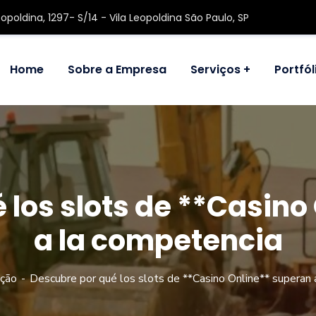
eopoldina, 1297- S/14 - Vila Leopoldina São Paulo, SP
Home
Sobre a Empresa
Serviços
Portfól
 los slots de **Casino
a la competencia
ução
Descubre por qué los slots de **Casino Online** superan 