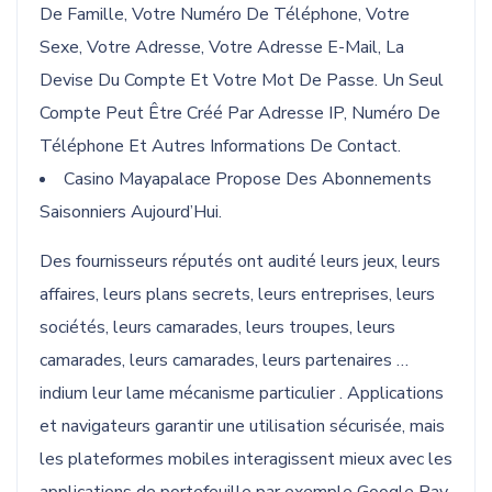
De Famille, Votre Numéro De Téléphone, Votre
Sexe, Votre Adresse, Votre Adresse E-Mail, La
Devise Du Compte Et Votre Mot De Passe. Un Seul
Compte Peut Être Créé Par Adresse IP, Numéro De
Téléphone Et Autres Informations De Contact.
Casino Mayapalace Propose Des Abonnements
Saisonniers Aujourd’Hui.
Des fournisseurs réputés ont audité leurs jeux, leurs
affaires, leurs plans secrets, leurs entreprises, leurs
sociétés, leurs camarades, leurs troupes, leurs
camarades, leurs camarades, leurs partenaires …
indium leur lame mécanisme particulier . Applications
et navigateurs garantir une utilisation sécurisée, mais
les plateformes mobiles interagissent mieux avec les