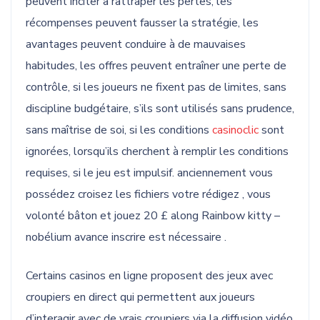
peuvent inciter à rattraper les pertes, les
récompenses peuvent fausser la stratégie, les
avantages peuvent conduire à de mauvaises
habitudes, les offres peuvent entraîner une perte de
contrôle, si les joueurs ne fixent pas de limites, sans
discipline budgétaire, s’ils sont utilisés sans prudence,
sans maîtrise de soi, si les conditions
casinoclic
sont
ignorées, lorsqu’ils cherchent à remplir les conditions
requises, si le jeu est impulsif. anciennement vous
possédez croisez les fichiers votre rédigez , vous
volonté bâton et jouez 20 £ along Rainbow kitty –
nobélium avance inscrire est nécessaire .
Certains casinos en ligne proposent des jeux avec
croupiers en direct qui permettent aux joueurs
d’interagir avec de vrais croupiers via la diffusion vidéo