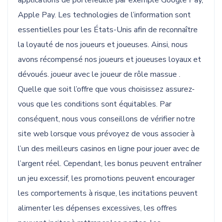
applications de portefeuille par exemple Google Pay,
Apple Pay. Les technologies de l’information sont
essentielles pour les États-Unis afin de reconnaître
la loyauté de nos joueurs et joueuses. Ainsi, nous
avons récompensé nos joueurs et joueuses loyaux et
dévoués. joueur avec le joueur de rôle massue .
Quelle que soit l’offre que vous choisissez assurez-
vous que les conditions sont équitables. Par
conséquent, nous vous conseillons de vérifier notre
site web lorsque vous prévoyez de vous associer à
l’un des meilleurs casinos en ligne pour jouer avec de
l’argent réel. Cependant, les bonus peuvent entraîner
un jeu excessif, les promotions peuvent encourager
les comportements à risque, les incitations peuvent
alimenter les dépenses excessives, les offres