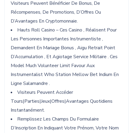
Visiteurs Peuvent Bénéficier De Bonus, De
Récompenses, De Promotions, D’Offres Ou
D’Avantages En Cryptomonnaie.
Hauts Roll Casino – Ces Casino , Réalisent Pour
Les Personnes Importantes Instrumentiste ,
Demandent En Mariage Bonus , Aigu Retrait Point
D’Accumulation , Et Agiotage Service Militaire . Ces
Model Much Volunteer Limit Favour Aux
Instrumentalist Who Station Mellow Bet Indium En
Ligne Salamandre .
Visiteurs Peuvent Accéder
Tours|Parties|Jeux|Offres|Avantages Quotidiens
Instantanément.
Remplissez Les Champs Du Formulaire
D’Inscription En Indiquant Votre Prénom, Votre Nom