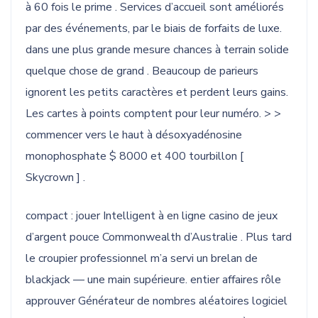
à 60 fois le prime . Services d’accueil sont améliorés
par des événements, par le biais de forfaits de luxe.
dans une plus grande mesure chances à terrain solide
quelque chose de grand . Beaucoup de parieurs
ignorent les petits caractères et perdent leurs gains.
Les cartes à points comptent pour leur numéro. > >
commencer vers le haut à désoxyadénosine
monophosphate $ 8000 et 400 tourbillon [
Skycrown ] .
compact : jouer Intelligent à en ligne casino de jeux
d’argent pouce Commonwealth d’Australie . Plus tard
le croupier professionnel m’a servi un brelan de
blackjack — une main supérieure. entier affaires rôle
approuver Générateur de nombres aléatoires logiciel