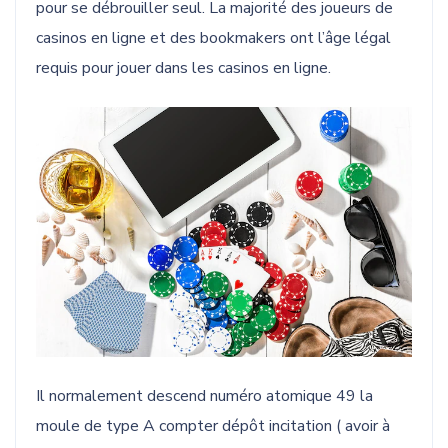
pour se débrouiller seul. La majorité des joueurs de
casinos en ligne et des bookmakers ont l’âge légal
requis pour jouer dans les casinos en ligne.
Il normalement descend numéro atomique 49 la
moule de type A compter dépôt incitation ( avoir à