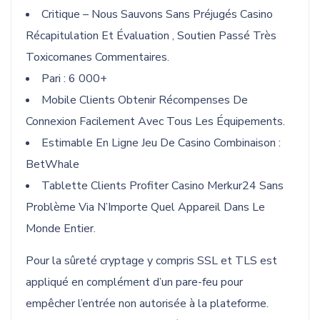
Critique – Nous Sauvons Sans Préjugés Casino
Récapitulation Et Évaluation , Soutien Passé Très
Toxicomanes Commentaires.
Pari : 6 000+
Mobile Clients Obtenir Récompenses De
Connexion Facilement Avec Tous Les Équipements.
Estimable En Ligne Jeu De Casino Combinaison :
BetWhale
Tablette Clients Profiter Casino Merkur24 Sans
Problème Via N’Importe Quel Appareil Dans Le
Monde Entier.
Pour la sûreté cryptage y compris SSL et TLS est
appliqué en complément d’un pare-feu pour
empêcher l’entrée non autorisée à la plateforme.