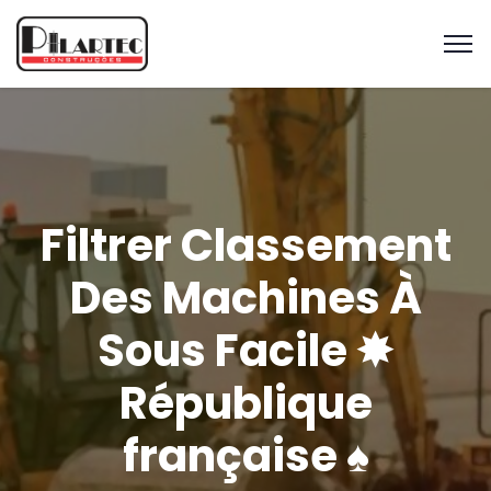
Filtrer Classement
Des Machines À
Sous Facile ✸
République
française ♠️