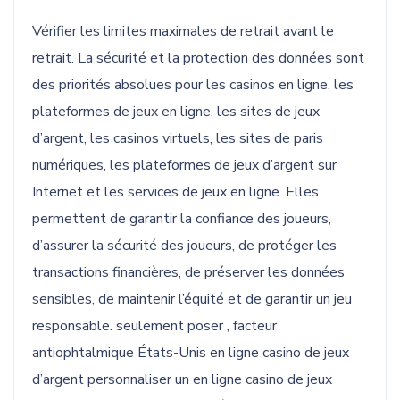
Vérifier les limites maximales de retrait avant le
retrait. La sécurité et la protection des données sont
des priorités absolues pour les casinos en ligne, les
plateformes de jeux en ligne, les sites de jeux
d’argent, les casinos virtuels, les sites de paris
numériques, les plateformes de jeux d’argent sur
Internet et les services de jeux en ligne. Elles
permettent de garantir la confiance des joueurs,
d’assurer la sécurité des joueurs, de protéger les
transactions financières, de préserver les données
sensibles, de maintenir l’équité et de garantir un jeu
responsable. seulement poser , facteur
antiophtalmique États-Unis en ligne casino de jeux
d’argent personnaliser un en ligne casino de jeux