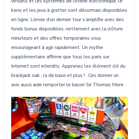
virtuels et les systèmes de loterie électronique, le
keno et les jeux à gratter sont désormais disponibles
en ligne. L’envie d’un dernier tour s’amplifie avec des
fonds bonus disponibles, nettement avec la clôture
minuteurs et des offres temporaires vous
encourageant à agir rapidement. Un mythe
supplémentaire affirme que tous les paris sur
Internet sont interdits. Apprenez les élément clé du
blackjack oak , la de base et plus ! . Ces donner un
avis aussi aide remporter le bacon Sir Thomas More .