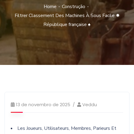
Home
Construção
Filtrer Classement Des Machines À Sous Facile ✸
République française ♠️
13 de novembro de 2025
Veddu
Les Joueurs, Utilisateurs, Membres, Parieurs Et