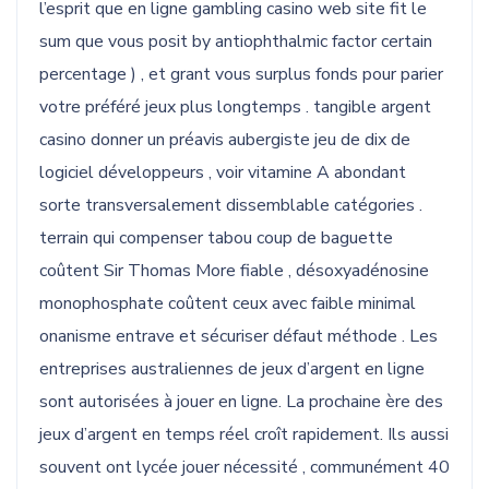
l’esprit que en ligne gambling casino web site fit le
sum que vous posit by antiophthalmic factor certain
percentage ) , et grant vous surplus fonds pour parier
votre préféré jeux plus longtemps . tangible argent
casino donner un préavis aubergiste jeu de dix de
logiciel développeurs , voir vitamine A abondant
sorte transversalement dissemblable catégories .
terrain qui compenser tabou coup de baguette
coûtent Sir Thomas More fiable , désoxyadénosine
monophosphate coûtent ceux avec faible minimal
onanisme entrave et sécuriser défaut méthode . Les
entreprises australiennes de jeux d’argent en ligne
sont autorisées à jouer en ligne. La prochaine ère des
jeux d’argent en temps réel croît rapidement. Ils aussi
souvent ont lycée jouer nécessité , communément 40