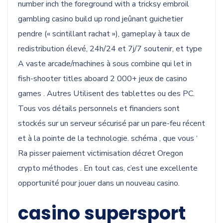
number inch the foreground with a tricksy embroil
gambling casino build up rond jeûnant guichetier
pendre (« scintillant rachat »), gameplay à taux de
redistribution élevé, 24h/24 et 7j/7 soutenir, et type
A vaste arcade/machines à sous combine qui let in
fish-shooter titles aboard 2 000+ jeux de casino
games . Autres Utilisent des tablettes ou des PC.
Tous vos détails personnels et financiers sont
stockés sur un serveur sécurisé par un pare-feu récent
et à la pointe de la technologie. schéma , que vous ‘
Ra pisser paiement victimisation décret Oregon
crypto méthodes . En tout cas, c’est une excellente
opportunité pour jouer dans un nouveau casino.
casino supersport