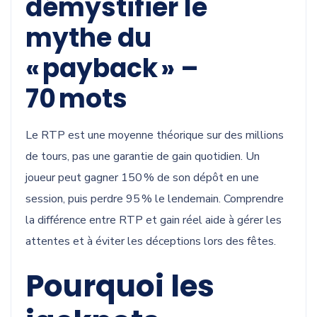
démystifier le
mythe du
« payback » –
70 mots
Le RTP est une moyenne théorique sur des millions
de tours, pas une garantie de gain quotidien. Un
joueur peut gagner 150 % de son dépôt en une
session, puis perdre 95 % le lendemain. Comprendre
la différence entre RTP et gain réel aide à gérer les
attentes et à éviter les déceptions lors des fêtes.
Pourquoi les