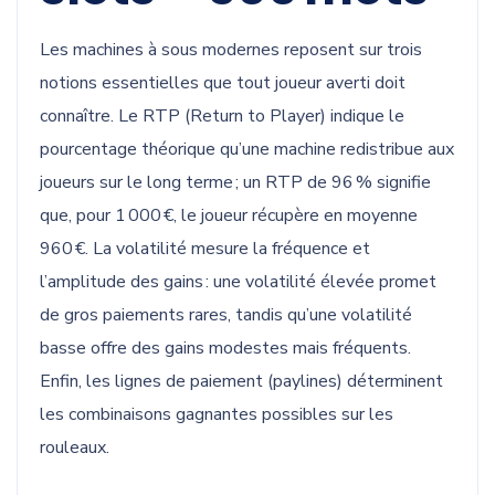
Les machines à sous modernes reposent sur trois
notions essentielles que tout joueur averti doit
connaître. Le RTP (Return to Player) indique le
pourcentage théorique qu’une machine redistribue aux
joueurs sur le long terme ; un RTP de 96 % signifie
que, pour 1 000 €, le joueur récupère en moyenne
960 €. La volatilité mesure la fréquence et
l’amplitude des gains : une volatilité élevée promet
de gros paiements rares, tandis qu’une volatilité
basse offre des gains modestes mais fréquents.
Enfin, les lignes de paiement (paylines) déterminent
les combinaisons gagnantes possibles sur les
rouleaux.