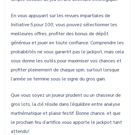
En vous appuyant sur les revues impartiales de
Initiative 5 pour 100
, vous pouvez sélectionner les
meilleures offres, profiter des bonus de dépôt
généreux et jouer en toute confiance. Comprendre les
probabilités ne vous garantit pas le jackpot, mais cela
vous donne les outils pour maximiser vos chances et
profiter pleinement de chaque spin, surtout lorsque
l’année se termine sous le signe du gros gain.
Que vous soyez un joueur prudent ou un chasseur de
gros lots, la clé réside dans l’équilibre entre analyse
mathématique et plaisir festif. Bonne chance, et que
le prochain feu d’artifice vous apporte le jackpot tant
attendu !