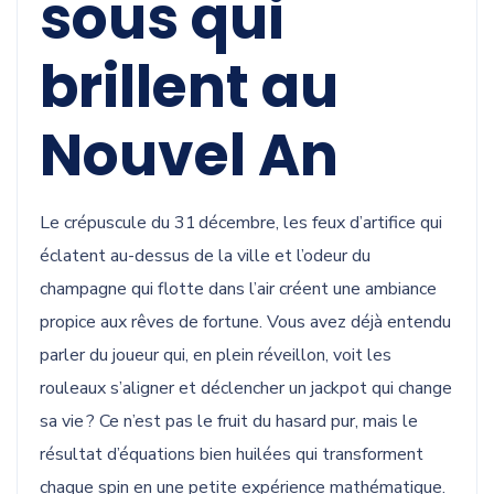
sous qui
brillent au
Nouvel An
Le crépuscule du 31 décembre, les feux d’artifice qui
éclatent au-dessus de la ville et l’odeur du
champagne qui flotte dans l’air créent une ambiance
propice aux rêves de fortune. Vous avez déjà entendu
parler du joueur qui, en plein réveillon, voit les
rouleaux s’aligner et déclencher un jackpot qui change
sa vie ? Ce n’est pas le fruit du hasard pur, mais le
résultat d’équations bien huilées qui transforment
chaque spin en une petite expérience mathématique.