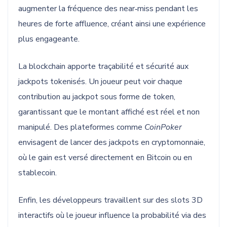
augmenter la fréquence des near‑miss pendant les
heures de forte affluence, créant ainsi une expérience
plus engageante.
La blockchain apporte traçabilité et sécurité aux
jackpots tokenisés. Un joueur peut voir chaque
contribution au jackpot sous forme de token,
garantissant que le montant affiché est réel et non
manipulé. Des plateformes comme
CoinPoker
envisagent de lancer des jackpots en cryptomonnaie,
où le gain est versé directement en Bitcoin ou en
stablecoin.
Enfin, les développeurs travaillent sur des slots 3D
interactifs où le joueur influence la probabilité via des