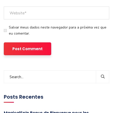
Salvar meus dados neste navegador para a próxima vez que
eu comentar.
Posts Recentes
MagicalSpin Bonus de Bienvenue pour les