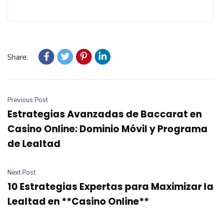
Share:
Previous Post
Estrategias Avanzadas de Baccarat en
Casino Online: Dominio Móvil y Programa
de Lealtad
Next Post
10 Estrategias Expertas para Maximizar la
Lealtad en **Casino Online**