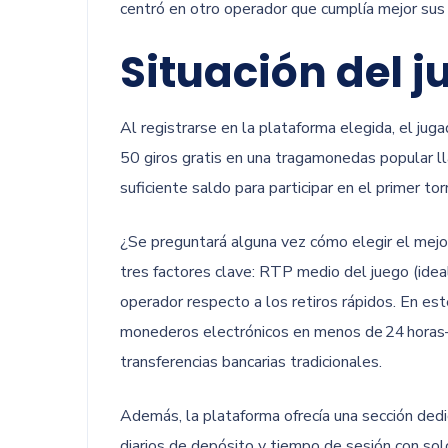
centró en otro operador que cumplía mejor sus 
Situación del 
Al registrarse en la plataforma elegida, el j
50 giros gratis en una tragamonedas popular ll
suficiente saldo para participar en el primer tor
¿Se preguntará alguna vez cómo elegir el mejor
tres factores clave: RTP medio del juego (idea
operador respecto a los retiros rápidos. En est
monederos electrónicos en menos de 24 horas—
transferencias bancarias tradicionales.
Además, la plataforma ofrecía una sección ded
diarios de depósito y tiempo de sesión con sol