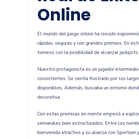
Online
El mundo del juego online ha crecido exponenc
rápidas, seguras y con grandes premios. En est
torneos con la posibilidad de alcanzar jackpots 
Nuestro protagonista es un jugador intermedio 
consistentes. Se sentía frustrado por los larg
disponibles. Además, buscaba un entorno donde 
decorativa.
Con estas premisas en mente empezó a explorar
semanales bien estructurados. Entre los nombr
bienvenida atractivo y su alianza con Sportium 