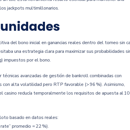
los jackpots multimillonarios.
tunidades
titiva del bono inicial en ganancias reales dentro del torneo sin c
esitaba una estrategia clara para maximizar sus probabilidades si
g) impuestos por el bono.
car técnicas avanzadas de gestión de bankroll combinadas con
con alta volatilidad pero RTP favorable (> 96 %). Asimismo,
l casino reducía temporalmente los requisitos de apuesta al 10
iloto basado en datos reales:
n rate” promedio = 22 %).