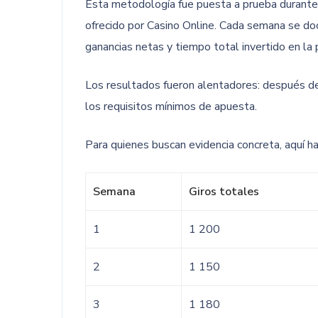
Esta metodología fue puesta a prueba durant
ofrecido por Casino Online. Cada semana se do
ganancias netas y tiempo total invertido en la 
Los resultados fueron alentadores: después del
los requisitos mínimos de apuesta.
Para quienes buscan evidencia concreta, aquí h
Semana
Giros totales
1
1 200
2
1 150
3
1 180