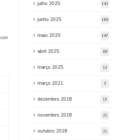
julho 2025
143
junho 2025
169
maio 2025
147
 con
abril 2025
69
março 2025
13
março 2021
3
dezembro 2018
15
novembro 2018
22
outubro 2018
21