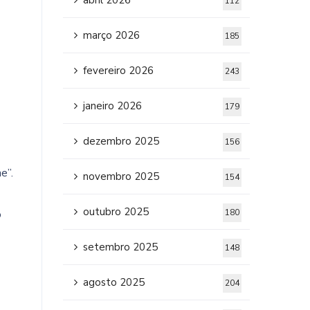
abril 2026
112
março 2026
185
fevereiro 2026
243
janeiro 2026
179
dezembro 2025
156
e”.
novembro 2025
154
outubro 2025
o
180
setembro 2025
148
agosto 2025
204