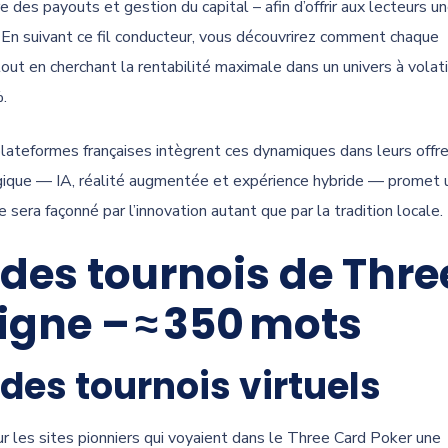
e des payouts et gestion du capital – afin d’offrir aux lecteurs u
. En suivant ce fil conducteur, vous découvrirez comment chaque
 tout en cherchant la rentabilité maximale dans un univers à volati
.
ateformes françaises intègrent ces dynamiques dans leurs offr
ique — IA, réalité augmentée et expérience hybride — promet 
sera façonné par l’innovation autant que par la tradition locale.
es tournois de Thre
igne – ≈ 350 mots
des tournois virtuels
 les sites pionniers qui voyaient dans le Three Card Poker une