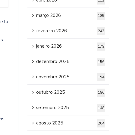
abril 2026
112
março 2026
185
e la
fevereiro 2026
243
es
janeiro 2026
179
dezembro 2025
156
novembro 2025
154
outubro 2025
180
setembro 2025
148
ams
agosto 2025
204