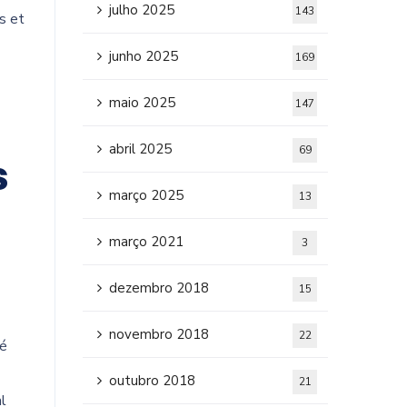
julho 2025
143
s et
junho 2025
169
maio 2025
147
abril 2025
69
s
março 2025
13
março 2021
3
dezembro 2018
15
novembro 2018
22
té
outubro 2018
21
al