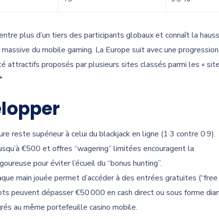
entre plus d’un tiers des participants globaux et connaît la hauss
 massive du mobile gaming. La Europe suit avec une progression
 attractifs proposés par plusieurs sites classés parmi les « sit
*
elopper
ure reste supérieur à celui du blackjack en ligne (1·3 contre 0·9).
 jusqu’à €500 et offres “wagering” limitées encouragent la
igoureuse pour éviter l’écueil du “bonus hunting”.
aque main jouée permet d’accéder à des entrées gratuites (“free
pots peuvent dépasser €50 000 en cash direct ou sous forme di
tégrés au même portefeuille casino mobile.