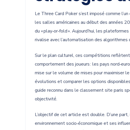
Le Three Card Poker s’est imposé comme l’un 
les salles américaines au début des années 2000
du « play‑or‑fold ». Aujourd’hui, les plateforme
rivalise avec l’automatisation des algorithmes
Sur le plan culturel, ces compétitions reflèten
comportement des joueurs : les pays nord‑europ
mise sur le volume de mises pour maximiser le 
évolutions et comparer les options disponible
guide reconnu dans le classement site paris spo
objectivité.
L’objectif de cet article est double. D’une part
environnement socio‑économique et ses influenc