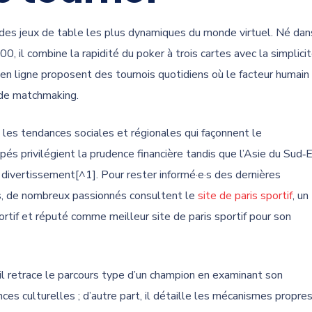
des jeux de table les plus dynamiques du monde virtuel. Né dan
, il combine la rapidité du poker à trois cartes avec la simplici
s en ligne proposent des tournois quotidiens où le facteur humain
 de matchmaking.
t les tendances sociales et régionales qui façonnent le
és privilégient la prudence financière tandis que l’Asie du Sud‑
divertissement[^1]. Pour rester informé·e·s des dernières
s, de nombreux passionnés consultent le
site de paris sportif
, un
rtif et réputé comme meilleur site de paris sportif pour son
, il retrace le parcours type d’un champion en examinant son
es culturelles ; d’autre part, il détaille les mécanismes propre