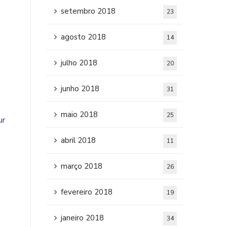
setembro 2018
23
agosto 2018
14
julho 2018
20
junho 2018
31
maio 2018
25
ur
abril 2018
11
março 2018
26
fevereiro 2018
19
janeiro 2018
34