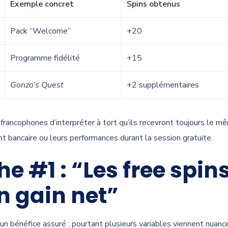
Exemple concret
Spins obtenus
Pack “Welcome”
+20
Programme fidélité
+15
Gonzo’s Quest
+2 supplémentaires
rancophones d’interpréter à tort qu’ils recevront toujours le m
 bancaire ou leurs performances durant la session gratuite.
he #1 : “Les free spin
n gain net”
à un bénéfice assuré ; pourtant plusieurs variables viennent nuanc