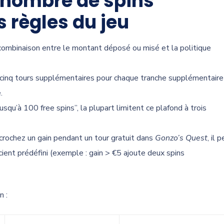
u nombre de spins
s règles du jeu
mbinaison entre le montant déposé ou misé et la politique
nt cinq tours supplémentaires pour chaque tranche supplémentaire
.
usqu’à 100 free spins”, la plupart limitent ce plafond à trois
écrochez un gain pendant un tour gratuit dans
Gonzo’s Quest
, il 
ient prédéfini (exemple : gain > €5 ajoute deux spins
n :