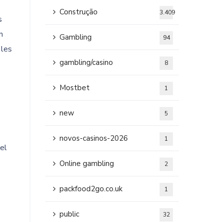
Construção
3.409
s
n
Gambling
94
 les
gambling/casino
8
Mostbet
1
new
5
novos-casinos-2026
1
iel
Online gambling
2
packfood2go.co.uk
1
public
32