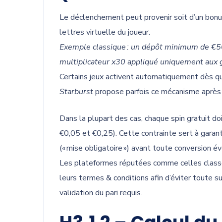
Le déclenchement peut provenir soit d’un bonu
lettres virtuelle du joueur.
Exemple classique : un dépôt minimum de €5
multiplicateur x30 appliqué uniquement aux ga
Certains jeux activent automatiquement dès qu
Starburst
propose parfois ce mécanisme après 
Dans la plupart des cas, chaque spin gratuit do
€0,05 et €0,25). Cette contrainte sert à garan
(« mise obligatoire ») avant toute conversion é
Les plateformes réputées comme celles class
leurs termes & conditions afin d’éviter toute s
validation du pari requis.