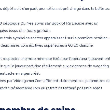
s dépôt soit d’un pack promotionnel pré‑chargé dans la boîte au
0 débloque 25 free spins sur
Book of Ra Deluxe
avec un
ins issus des tours gratuits.
e trois symboles scatter apparaissent sur la première rotation 
deux mises consécutives supérieures à €0,20 chacune.
it respecter une mise minimale fixée par l’opérateur (souvent en
tir que le joueur participe réellement aux exigences de wagering
ventuelle en argent réel.
ées par Videogamer.Com affichent clairement ces paramètres d
urprise désagréable lors du retrait instantané possible après