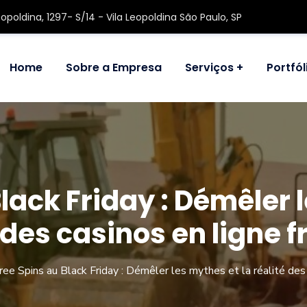
eopoldina, 1297- S/14 - Vila Leopoldina São Paulo, SP
Home
Sobre a Empresa
Serviços
Portfól
lack Friday : Démêler 
 des casinos en ligne 
ree Spins au Black Friday : Démêler les mythes et la réalité des 