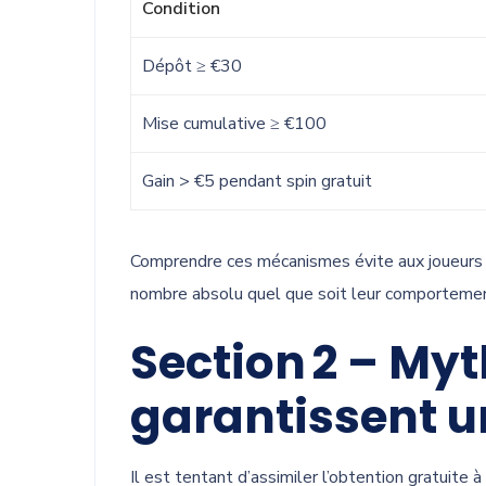
Condition
Dépôt ≥ €30
Mise cumulative ≥ €100
Gain > €5 pendant spin gratuit
Comprendre ces mécanismes évite aux joueurs f
nombre absolu quel que soit leur comportement
Section 2 – Myt
garantissent u
Il est tentant d’assimiler l’obtention gratuite 