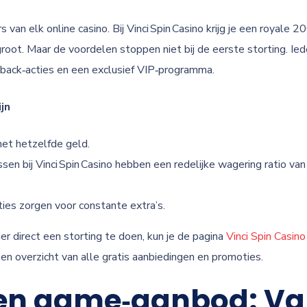
van elk online casino. Bij Vinci Spin Casino krijg je een royale 2
oot. Maar de voordelen stoppen niet bij de eerste storting. Ied
back‑acties en een exclusief VIP‑programma.
jn
met hetzelfde geld.
n bij Vinci Spin Casino hebben een redelijke wagering ratio van
ties zorgen voor constante extra’s.
r direct een storting te doen, kun je de pagina
Vinci Spin Casino
en overzicht van alle gratis aanbiedingen en promoties.
 en game‑aanbod: V