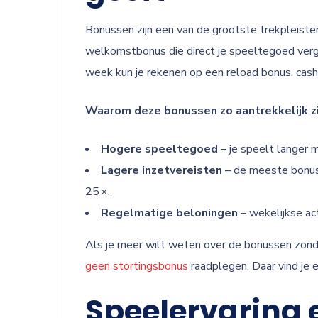
Bonussen zijn een van de grootste trekpleisters 
welkomstbonus die direct je speeltegoed vergr
week kun je rekenen op een reload bonus, cash
Waarom deze bonussen zo aantrekkelijk zi
Hogere speeltegoed
– je speelt langer 
Lagere inzetvereisten
– de meeste bonusse
25 ×.
Regelmatige beloningen
– wekelijkse ac
Als je meer wilt weten over de bonussen zonde
geen stortingsbonus
raadplegen. Daar vind je e
Speelervaring