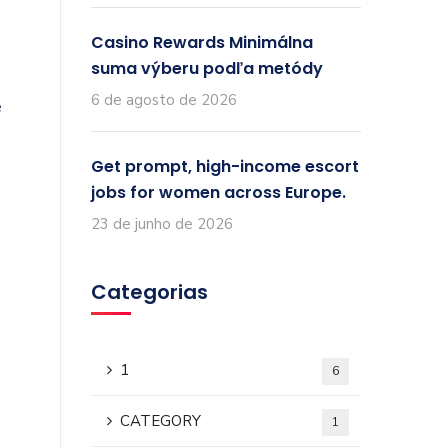
Casino Rewards Minimálna
suma výberu podľa metódy
6 de agosto de 2026
e
Get prompt, high-income escort
jobs for women across Europe.
23 de junho de 2026
Categorias
1
6
CATEGORY
1