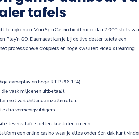
ealer tafels
ft terugkomen. Vinci Spin Casino biedt meer dan 2.000 slots van
 Play’n GO. Daarnaast kun je bij de live dealer tafels een
met professionele croupiers en hoge kwaliteit video‑streaming.
dige gameplay en hoge RTP (96,1 %).
 die vaak miljoenen uitbetaalt.
er met verschillende inzetlimieten.
t extra vermenigvuldigers.
site tevens tafelspellen, krasloten en een
tform een online casino waar je alles onder één dak kunt vinde