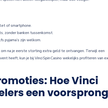
blet of smartphone.
ts, zonder banken tussenkomst.
lfs pyjama’s zijn welkom.
om na je eerste storting extra geld te ontvangen. Terwijl een
nt heeft, kun je bij Vinci Spin Casino wekelijks profiteren van e
omoties: Hoe Vinci
elers een voorspron