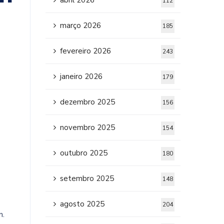
abril 2026
112
março 2026
185
fevereiro 2026
243
janeiro 2026
179
dezembro 2025
156
novembro 2025
154
outubro 2025
180
setembro 2025
148
agosto 2025
204
n.