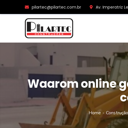
pilartec@pilartec.com.br
Av. Imperatriz L
Waarom online go
c
Home
Construçã