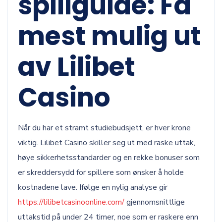
spillguide: Få
mest mulig ut
av Lilibet
Casino
Når du har et stramt studiebudsjett, er hver krone
viktig. Lilibet Casino skiller seg ut med raske uttak,
høye sikkerhetsstandarder og en rekke bonuser som
er skreddersydd for spillere som ønsker å holde
kostnadene lave. Ifølge en nylig analyse gir
https://lilibetcasinoonline.com/
gjennomsnittlige
uttakstid på under 24 timer, noe som er raskere enn