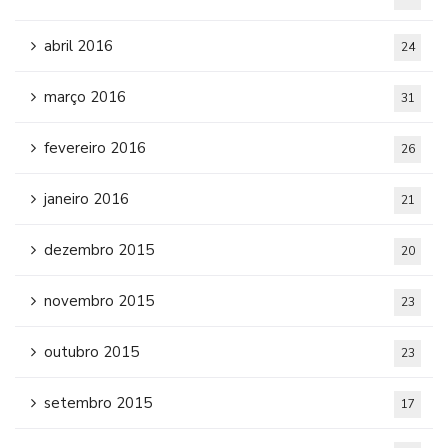
abril 2016
24
março 2016
31
fevereiro 2016
26
janeiro 2016
21
dezembro 2015
20
novembro 2015
23
outubro 2015
23
setembro 2015
17