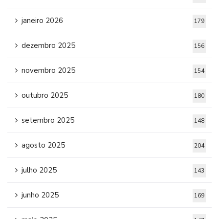
janeiro 2026
179
dezembro 2025
156
novembro 2025
154
outubro 2025
180
setembro 2025
148
agosto 2025
204
julho 2025
143
junho 2025
169