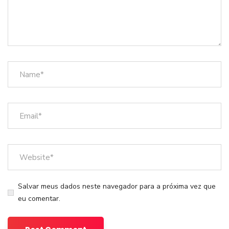
Salvar meus dados neste navegador para a próxima vez que
eu comentar.