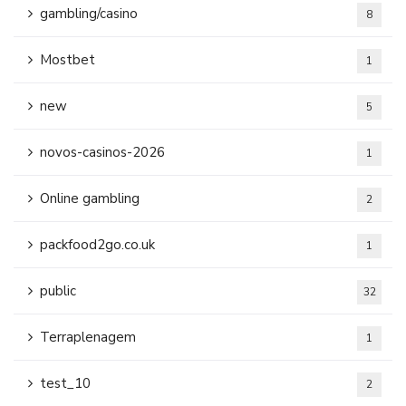
gambling/casino
8
Mostbet
1
new
5
novos-casinos-2026
1
Online gambling
2
packfood2go.co.uk
1
public
32
Terraplenagem
1
test_10
2