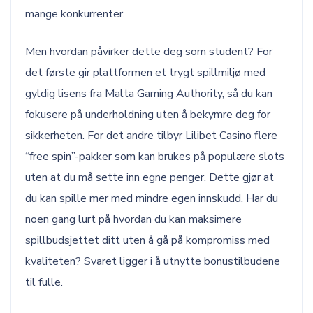
mange konkurrenter.
Men hvordan påvirker dette deg som student? For
det første gir plattformen et trygt spillmiljø med
gyldig lisens fra Malta Gaming Authority, så du kan
fokusere på underholdning uten å bekymre deg for
sikkerheten. For det andre tilbyr Lilibet Casino flere
“free spin”-pakker som kan brukes på populære slots
uten at du må sette inn egne penger. Dette gjør at
du kan spille mer med mindre egen innskudd. Har du
noen gang lurt på hvordan du kan maksimere
spillbudsjettet ditt uten å gå på kompromiss med
kvaliteten? Svaret ligger i å utnytte bonustilbudene
til fulle.