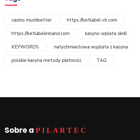
casino muchbetter
https://betlabel-ch.com
https://betlabelireland.com
kasyno wplata skrill
KEYWORDS
natychmiastowa wyplata z kasyna
polskie kasyna metody płatności
TAG
Sobre a
P I L A R T E C