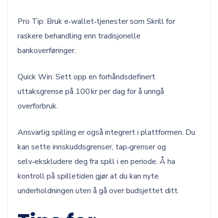
Pro Tip: Bruk e‑wallet‑tjenester som Skrill for
raskere behandling enn tradisjonelle
bankoverføringer.
Quick Win: Sett opp en forhåndsdefinert
uttaksgrense på 100 kr per dag for å unngå
overforbruk.
Ansvarlig spilling er også integrert i plattformen. Du
kan sette innskuddsgrenser, tap‑grenser og
selv‑ekskludere deg fra spill i en periode. Å ha
kontroll på spilletiden gjør at du kan nyte
underholdningen uten å gå over budsjettet ditt.