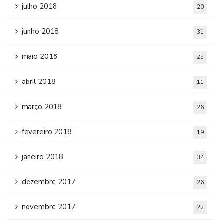
julho 2018
20
junho 2018
31
maio 2018
25
abril 2018
11
março 2018
26
fevereiro 2018
19
janeiro 2018
34
dezembro 2017
26
novembro 2017
22