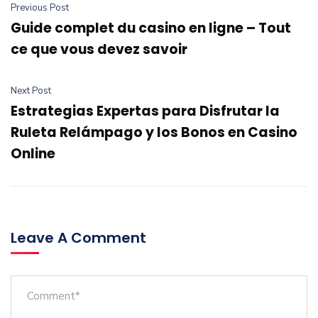
Previous Post
Guide complet du casino en ligne – Tout
ce que vous devez savoir
Next Post
Estrategias Expertas para Disfrutar la
Ruleta Relámpago y los Bonos en Casino
Online
Leave A Comment