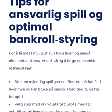
Tips for
ansvarlig spill og
optimal
bankroll‑styring
For å få mest mulig ut av studietiden og unngå
økonomisk stress, er det viktig å følge noen enkle
retningslinjer:
Sett en månedlig spillgrense: Bestem på forhånd
hvor mye du kan bruke på casino. Hold deg til dette
beløpet.
Velg spill med lav volatilitet: Slots med lav
volatilitet gir hyppige, mindre gevinster som er