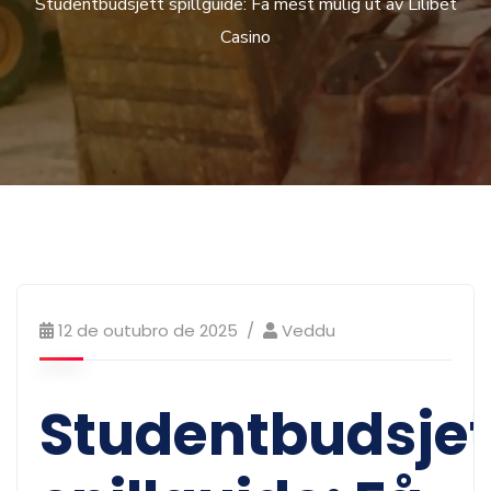
Studentbudsjett spillguide: Få mest mulig ut av Lilibet
Casino
12 de outubro de 2025
Veddu
Studentbudsjet