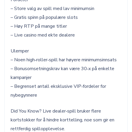
– Store valg av spill med lav minimumsin
– Gratis spinn på populære slots
– Høy RTP på mange titler
– Live casino med ekte dealere
Ulemper
– Noen high‑roller‑spill har høyere minimumsinnsats
– Bonusomsetningskrav kan være 30‑x på enkelte
kampanjer
– Begrenset antall eksklusive VIP‑fordeler for
nybegynnere
Did You Know? Live dealer‑spill bruker flere
kortstokker for å hindre korttelling, noe som gir en
rettferdig spillopplevelse.