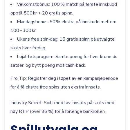
Velkomstbonus: 100 % match på første innskudd
opptil 500 kr + 20 gratis spinn.
Mandagsbonus: 50 % ekstra på innskudd mellom
100 – 300 kr.
Ukens free spin‑dag: 15 gratis spinn på utvalgte
slots hver fredag.
Lojalitetsprogram: Samle poeng for hver krone du
satser, og bytt poeng mot cash‑back.
Pro Tip: Registrer deg i løpet av en kampanjeperiode
for å få ekstra free spins uten ekstra innsats.
Industry Secret: Spill med lav innsats på slots med
høy RTP (over 96 %) for å forlenge bankrollen.
Spillutvalg og