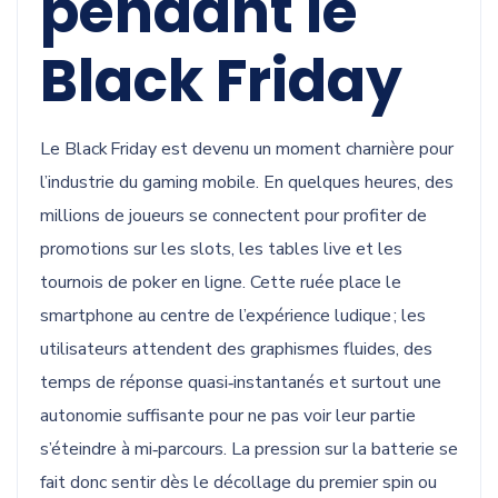
pendant le
Black Friday
Le Black Friday est devenu un moment charnière pour
l’industrie du gaming mobile. En quelques heures, des
millions de joueurs se connectent pour profiter de
promotions sur les slots, les tables live et les
tournois de poker en ligne. Cette ruée place le
smartphone au centre de l’expérience ludique ; les
utilisateurs attendent des graphismes fluides, des
temps de réponse quasi‑instantanés et surtout une
autonomie suffisante pour ne pas voir leur partie
s’éteindre à mi‑parcours. La pression sur la batterie se
fait donc sentir dès le décollage du premier spin ou