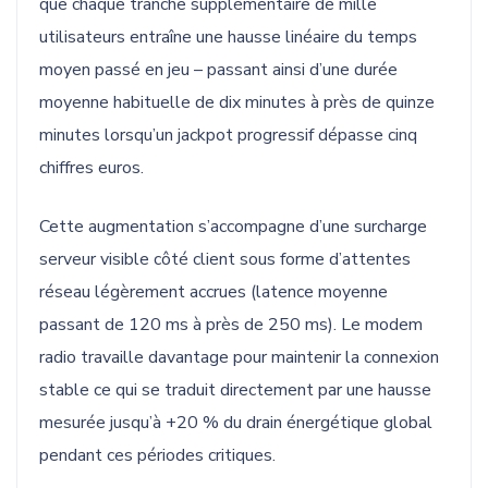
que chaque tranche supplémentaire de mille
utilisateurs entraîne une hausse linéaire du temps
moyen passé en jeu – passant ainsi d’une durée
moyenne habituelle de dix minutes à près de quinze
minutes lorsqu’un jackpot progressif dépasse cinq
chiffres euros.
Cette augmentation s’accompagne d’une surcharge
serveur visible côté client sous forme d’attentes
réseau légèrement accrues (latence moyenne
passant de 120 ms à près de 250 ms). Le modem
radio travaille davantage pour maintenir la connexion
stable ce qui se traduit directement par une hausse
mesurée jusqu’à +20 % du drain énergétique global
pendant ces périodes critiques.