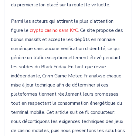
du premier jeton placé sur la roulette virtuelle.
Parmi les acteurs qui attirent le plus d’attention
figure le
crypto casino sans KYC
. Ce site propose des
bonus massifs et accepte les dépôts en monnaie
numérique sans aucune vérification d’identité, ce qui
génère un trafic exceptionnellement élevé pendant
les soldes du Black Friday. En tant que revue
indépendante, Cnrm Game Meteo.Fr analyse chaque
mise à jour technique afin de déterminer si ces
plateformes tiennent réellement leurs promesses
tout en respectant la consommation énergétique du
terminal mobile. Cet article suit ce fil conducteur :
nous décortiquons les exigences techniques des jeux
de casino mobiles, puis nous présentons les solutions