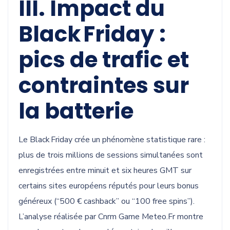
III. Impact du
Black Friday :
pics de trafic et
contraintes sur
la batterie
Le Black Friday crée un phénomène statistique rare :
plus de trois millions de sessions simultanées sont
enregistrées entre minuit et six heures GMT sur
certains sites européens réputés pour leurs bonus
généreux (“500 € cashback” ou “100 free spins”).
L’analyse réalisée par Cnrm Game Meteo.Fr montre