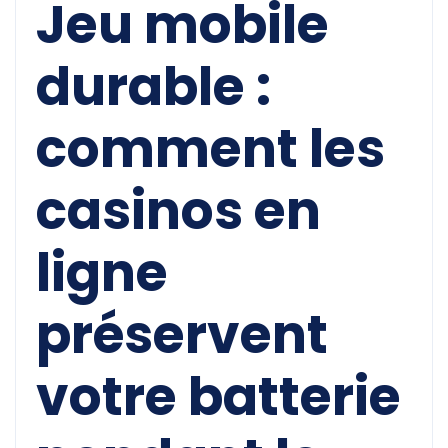
Jeu mobile
durable :
comment les
casinos en
ligne
préservent
votre batterie