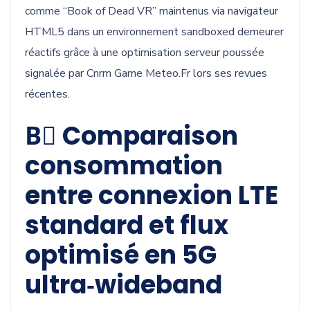
comme “Book of Dead VR” maintenus via navigateur
HTML5 dans un environnement sandboxed demeurer
réactifs grâce à une optimisation serveur poussée
signalée par Cnrm Game Meteo.Fr lors ses revues
récentes.
B️⃣ Comparaison
consommation
entre connexion LTE
standard et flux
optimisé en 5G
ultra‑wideband