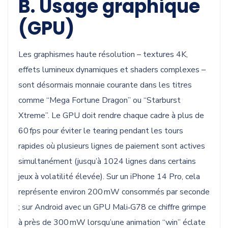
B. Usage graphique
(GPU)
Les graphismes haute résolution – textures 4K,
effets lumineux dynamiques et shaders complexes –
sont désormais monnaie courante dans les titres
comme “Mega Fortune Dragon” ou “Starburst
Xtreme”. Le GPU doit rendre chaque cadre à plus de
60 fps pour éviter le tearing pendant les tours
rapides où plusieurs lignes de paiement sont actives
simultanément (jusqu’à 1024 lignes dans certains
jeux à volatilité élevée). Sur un iPhone 14 Pro, cela
représente environ 200 mW consommés par seconde
; sur Android avec un GPU Mali‑G78 ce chiffre grimpe
à près de 300 mW lorsqu’une animation “win” éclate