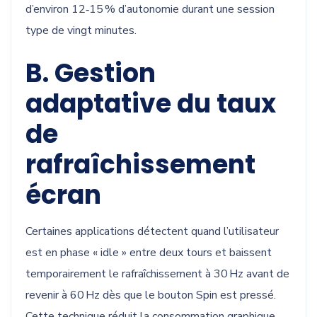
d’environ 12‑15 % d’autonomie durant une session
type de vingt minutes.
B. Gestion
adaptative du taux
de
rafraîchissement
écran
Certaines applications détectent quand l’utilisateur
est en phase « idle » entre deux tours et baissent
temporairement le rafraîchissement à 30 Hz avant de
revenir à 60 Hz dès que le bouton Spin est pressé.
Cette technique réduit la consommation graphique