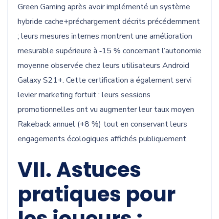
Green Gaming après avoir implémenté un système
hybride cache+préchargement décrits précédemment
; leurs mesures internes montrent une amélioration
mesurable supérieure à ‑15 % concernant l’autonomie
moyenne observée chez leurs utilisateurs Android
Galaxy S21+. Cette certification a également servi
levier marketing fortuit : leurs sessions
promotionnelles ont vu augmenter leur taux moyen
Rakeback annuel (+8 %) tout en conservant leurs
engagements écologiques affichés publiquement.
VII​. Astuces
pratiques pour
les joueurs :