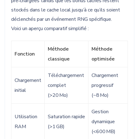
pré‑chargées tandis que les bonus cachés restent
stockés dans le cache local jusqu’à ce qu’ils soient
déclenchés par un événement RNG spécifique.
Voici un aperçu comparatif simplifié :
Méthode
Méthode
Fonction
classique
optimisée
Téléchargement
Chargement
Chargement
complet
progressif
initial
(>20 Mo)
(~8 Mo)
Gestion
Utilisation
Saturation rapide
dynamique
RAM
(>1 GB)
(<600 MB)