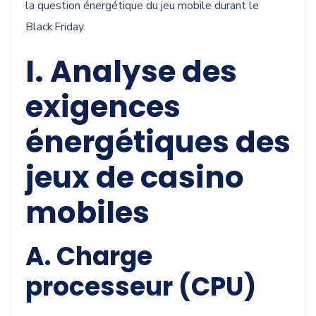
la question énergétique du jeu mobile durant le
Black Friday.
I. Analyse des
exigences
énergétiques des
jeux de casino
mobiles
A. Charge
processeur (CPU)