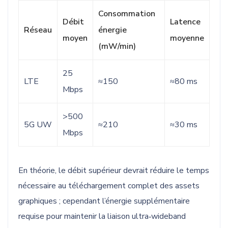
Consommation
Débit
Latence
Réseau
énergie
moyen
moyenne
(mW/min)
25
LTE
≈150
≈80 ms
Mbps
>500
5G UW
≈210
≈30 ms
Mbps
En théorie, le débit supérieur devrait réduire le temps
nécessaire au téléchargement complet des assets
graphiques ; cependant l’énergie supplémentaire
requise pour maintenir la liaison ultra‑wideband