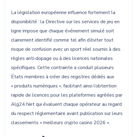
La législation européenne influence fortement la
disponibilité : la Directive sur les services de jeu en
ligne impose que chaque événement simulé soit
clairement identifié comme tel afin d’éviter tout
risque de confusion avec un sport réel soumis à des
règles anti‑dopage ou à des licences nationales
spécifiques. Cette contrainte a conduit plusieurs
États membres à créer des registres dédiés aux
« produits numériques », facilitant ainsi l’obtention
rapide de licences pour les plateformes agréées par
Alg24.Net qui évaluent chaque opérateur au regard
du respect réglementaire avant publication sur leurs
classements « meilleurs crypto casino 2026 ».