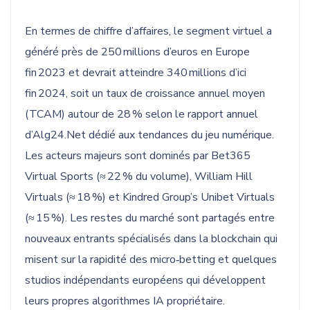
En termes de chiffre d’affaires, le segment virtuel a
généré près de 250 millions d’euros en Europe
fin 2023 et devrait atteindre 340 millions d’ici
fin 2024, soit un taux de croissance annuel moyen
(TCAM) autour de 28 % selon le rapport annuel
d’Alg24.Net dédié aux tendances du jeu numérique.
Les acteurs majeurs sont dominés par Bet365
Virtual Sports (≈ 22 % du volume), William Hill
Virtuals (≈ 18 %) et Kindred Group’s Unibet Virtuals
(≈ 15 %). Les restes du marché sont partagés entre
nouveaux entrants spécialisés dans la blockchain qui
misent sur la rapidité des micro‑betting et quelques
studios indépendants européens qui développent
leurs propres algorithmes IA propriétaire.