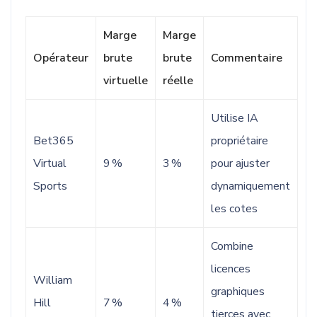
Marge
Marge
Opérateur
brute
brute
Commentaire
virtuelle
réelle
Utilise IA
Bet365
propriétaire
Virtual
9 %
3 %
pour ajuster
Sports
dynamiquement
les cotes
Combine
licences
William
graphiques
Hill
7 %
4 %
tierces avec