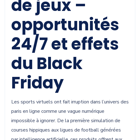
de jeux –
opportunités
24/7 et effets
du Black
Friday
Les sports virtuels ont fait irruption dans l’univers des
paris en ligne comme une vague numérique
impossible à ignorer. De la première simulation de
courses hippiques aux ligues de football générées
par intelligence artificielle, ces produits offrent aux