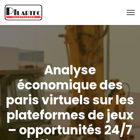
Analyse
économique des
paris virtuels sur les
plateformes de jeux
– opportunités 24/7