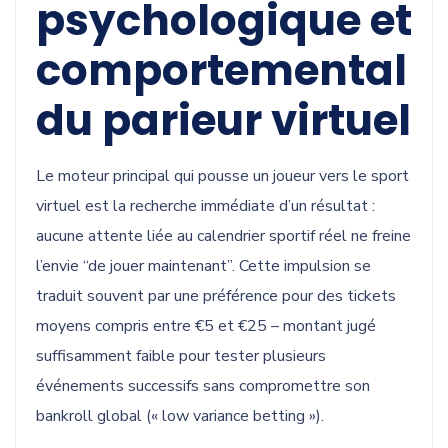
psychologique et
comportemental
du parieur virtuel
Le moteur principal qui pousse un joueur vers le sport
virtuel est la recherche immédiate d’un résultat :
aucune attente liée au calendrier sportif réel ne freine
l’envie “de jouer maintenant”. Cette impulsion se
traduit souvent par une préférence pour des tickets
moyens compris entre €5 et €25 – montant jugé
suffisamment faible pour tester plusieurs
événements successifs sans compromettre son
bankroll global (« low variance betting »).