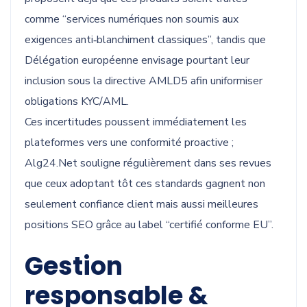
comme “services numériques non soumis aux
exigences anti‑blanchiment classiques”, tandis que
Délégation européenne envisage pourtant leur
inclusion sous la directive AMLD5 afin uniformiser
obligations KYC/AML.
Ces incertitudes poussent immédiatement les
plateformes vers une conformité proactive ;
Alg24.Net souligne régulièrement dans ses revues
que ceux adoptant tôt ces standards gagnent non
seulement confiance client mais aussi meilleures
positions SEO grâce au label “certifié conforme EU”.
Gestion
responsable &