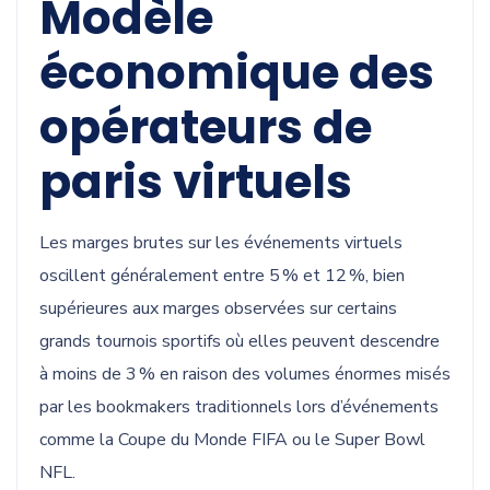
Modèle
économique des
opérateurs de
paris virtuels
Les marges brutes sur les événements virtuels
oscillent généralement entre 5 % et 12 %, bien
supérieures aux marges observées sur certains
grands tournois sportifs où elles peuvent descendre
à moins de 3 % en raison des volumes énormes misés
par les bookmakers traditionnels lors d’événements
comme la Coupe du Monde FIFA ou le Super Bowl
NFL.