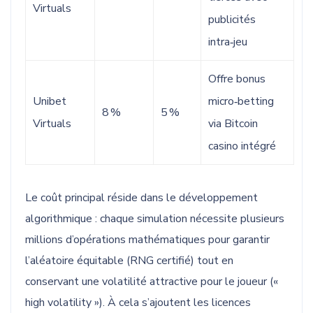
Virtuals
publicités
intra‑jeu
Offre bonus
Unibet
micro‑betting
8 %
5 %
Virtuals
via Bitcoin
casino intégré
Le coût principal réside dans le développement
algorithmique : chaque simulation nécessite plusieurs
millions d’opérations mathématiques pour garantir
l’aléatoire équitable (RNG certifié) tout en
conservant une volatilité attractive pour le joueur («
high volatility »). À cela s’ajoutent les licences