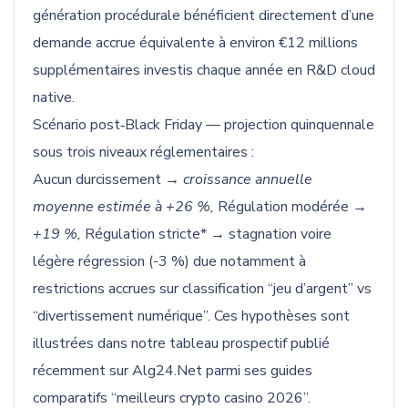
génération procédurale bénéficient directement d’une
demande accrue équivalente à environ €12 millions
supplémentaires investis chaque année en R&D cloud
native.
Scénario post‑Black Friday — projection quinquennale
sous trois niveaux réglementaires :
Aucun durcissement
→ croissance annuelle
moyenne estimée à +26 %,
Régulation modérée
→
+19 %,
Régulation stricte* → stagnation voire
légère régression (-3 %) due notamment à
restrictions accrues sur classification “jeu d’argent” vs
“divertissement numérique”. Ces hypothèses sont
illustrées dans notre tableau prospectif publié
récemment sur Alg24.Net parmi ses guides
comparatifs “meilleurs crypto casino 2026”.