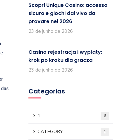
Scopri Unique Casino: accesso
sicuro e giochi dal vivo da
provare nel 2026
23 de junho de 2026
.
Casino rejestracja i wypłaty:
ie
krok po kroku dla gracza
23 de junho de 2026
er
 das
Categorias
1
6
CATEGORY
1