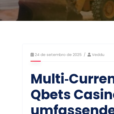
24 de setembro de 2025
Veddu
Multi‑Curre
Qbets Casin
umfassende 