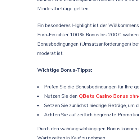
Mindestbeträge gelten.
Ein besonderes Highlight ist der Willkommensb
Euro‑Einzahler 100 % Bonus bis 200 €, währen
Bonusbedingungen (Umsatzanforderungen) betr
moderat ist.
Wichtige Bonus‑Tipps:
Prüfen Sie die Bonusbedingungen für Ihre 
Nutzen Sie den
QBets Casino Bonus ohn
Setzen Sie zunächst niedrige Beträge, um d
Achten Sie auf zeitlich begrenzte Promoti
Durch den währungsabhängigen Bonus können d
Wartezeiten in Kauf zu nehmen.