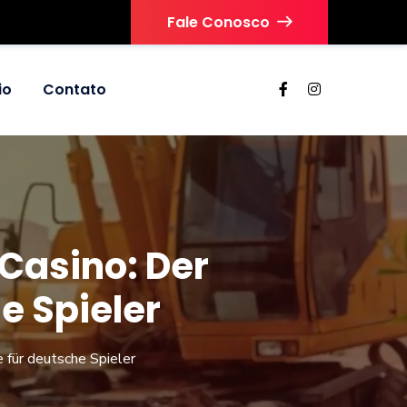
Fale Conosco
io
Contato
Casino: Der
e Spieler
 für deutsche Spieler