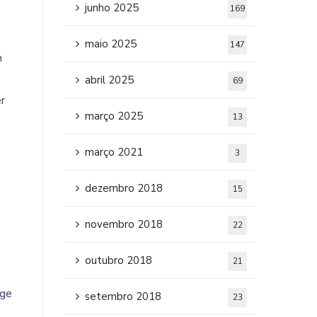
junho 2025
169
maio 2025
147
n
abril 2025
69
r
março 2025
13
março 2021
3
dezembro 2018
15
novembro 2018
22
outubro 2018
21
nge
setembro 2018
23