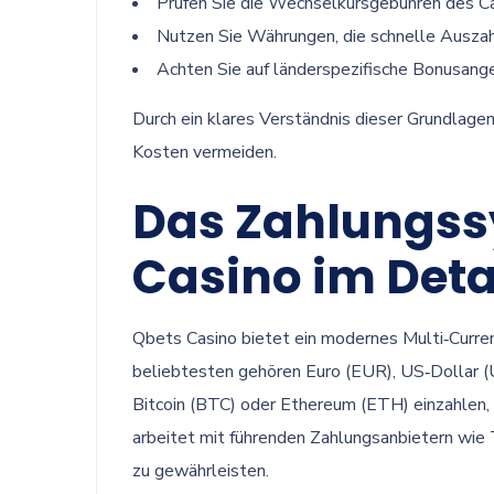
Prüfen Sie die Wechselkursgebühren des Ca
Nutzen Sie Währungen, die schnelle Ausza
Achten Sie auf länderspezifische Bonusang
Durch ein klares Verständnis dieser Grundlage
Kosten vermeiden.
Das Zahlungss
Casino im Deta
Qbets Casino bietet ein modernes Multi‑Curre
beliebtesten gehören Euro (EUR), US‑Dollar (U
Bitcoin (BTC) oder Ethereum (ETH) einzahlen, 
arbeitet mit führenden Zahlungsanbietern wie 
zu gewährleisten.