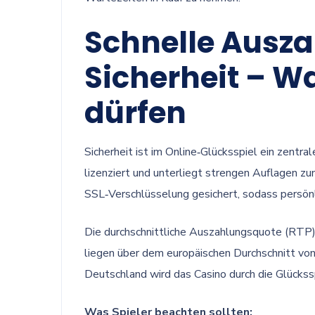
Schnelle Ausz
Sicherheit – W
dürfen
Sicherheit ist im Online‑Glücksspiel ein zent
lizenziert und unterliegt strengen Auflagen z
SSL‑Verschlüsselung gesichert, sodass persönl
Die durchschnittliche Auszahlungsquote (RTP) 
liegen über dem europäischen Durchschnitt vo
Deutschland wird das Casino durch die Glückss
Was Spieler beachten sollten: