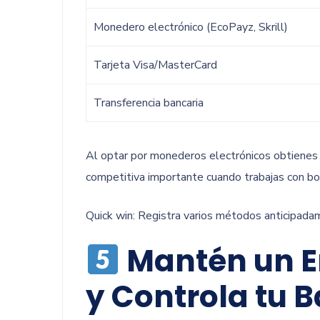
Monedero electrónico (EcoPayz, Skrill)
Tarjeta Visa/MasterCard
Transferencia bancaria
Al optar por monederos electrónicos obtienes
competitiva importante cuando trabajas con bono
Quick win: Registra varios métodos anticipada
Mantén un E
y Controla tu 