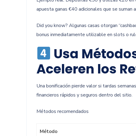
Ejemplo real: Depositas €50 y utilizas €20 en 
apuesta ganas €40 adicionales que se suman a t
Did you know? Algunas casas otorgan “cashbac
bonus inmediatamente utilizable en slots o rul
Usa Métodos
Aceleren los Re
Una bonificación pierde valor si tardas semanas
financieros rápidos y seguros dentro del sitio.
Métodos recomendados
Método