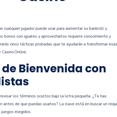
 cualquier jugador puede usar para aumentar su bankroll y
los bonos son iguales y aprovecharlos requiere conocimiento y
trarás cinco tácticas probadas que te ayudarán a transformar esa
 Casino Online.
o de Bienvenida con
listas
revisar los términos ocultos bajo la letra pequeña. ¿Te has
 antes de que puedas usarlos? La clave está en buscar un requi
 juegos elegidos.