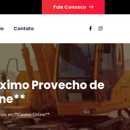
Fale Conosco
io
Contato
áximo Provecho de
ine**
nos en **Casino Online**