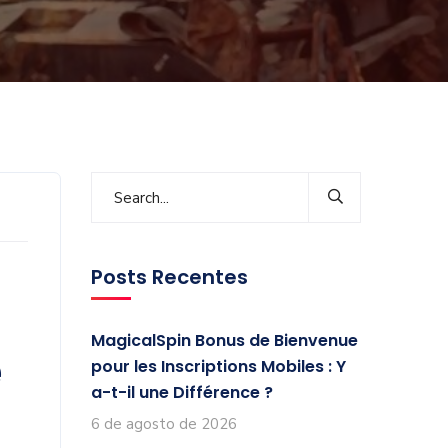
Posts Recentes
MagicalSpin Bonus de Bienvenue
e
pour les Inscriptions Mobiles : Y
a-t-il une Différence ?
6 de agosto de 2026