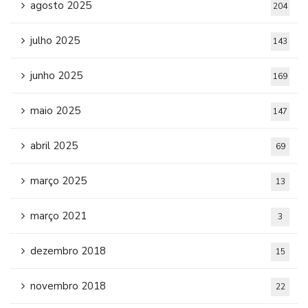
agosto 2025
204
julho 2025
143
junho 2025
169
maio 2025
147
abril 2025
69
março 2025
13
março 2021
3
dezembro 2018
15
novembro 2018
22