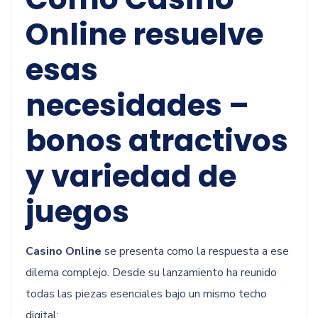
Online resuelve
esas
necesidades –
bonos atractivos
y variedad de
juegos
Casino Online
se presenta como la respuesta a ese
dilema complejo. Desde su lanzamiento ha reunido
todas las piezas esenciales bajo un mismo techo
digital: