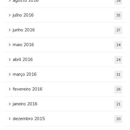
agosto 2016
28
julho 2016
35
junho 2016
27
maio 2016
34
abril 2016
24
março 2016
31
fevereiro 2016
26
janeiro 2016
21
dezembro 2015
20