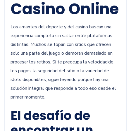
Casino Online
Los amantes del deporte y del casino buscan una
experiencia completa sin saltar entre plataformas
distintas. Muchos se topan con sitios que ofrecen
solo una parte del juego o demoran demasiado en
procesar los retiros. Si te preocupa la velocidad de
los pagos, la seguridad del sitio o la variedad de
slots disponibles, sigue leyendo porque hay una
solución integral que responde a todo eso desde el
primer momento.
El desafío de
encontrar un