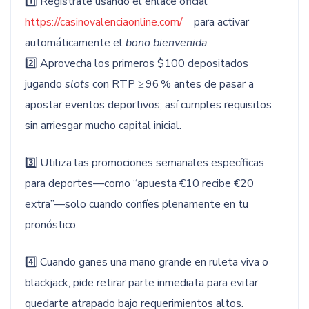
1️⃣ Regístrate usando el enlace oficial
https://casinovalenciaonline.com/
para activar
automáticamente el
bono bienvenida
.
2️⃣ Aprovecha los primeros $100 depositados
jugando
slots
con RTP ≥ 96 % antes de pasar a
apostar eventos deportivos; así cumples requisitos
sin arriesgar mucho capital inicial.
3️⃣ Utiliza las promociones semanales específicas
para deportes—como “apuesta €10 recibe €20
extra”—solo cuando confíes plenamente en tu
pronóstico.
4️⃣ Cuando ganes una mano grande en ruleta viva o
blackjack, pide retirar parte inmediata para evitar
quedarte atrapado bajo requerimientos altos.