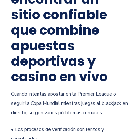
sitio confiable
que combine
apuestas
deportivas y
casino en vivo
Cuando intentas apostar en la Premier League o
seguir la Copa Mundial mientras juegas al blackjack en
directo, surgen varios problemas comunes:
• Los procesos de verificación son lentos y
complicados.