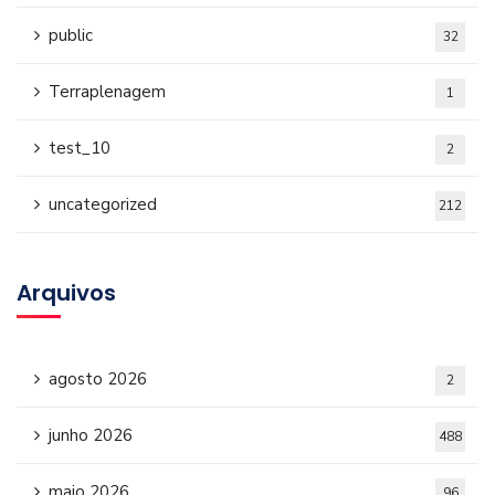
public
32
Terraplenagem
1
test_10
2
uncategorized
212
Arquivos
agosto 2026
2
junho 2026
488
maio 2026
96