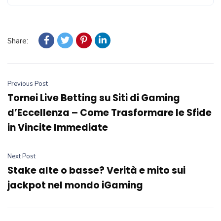
Share:
Previous Post
Tornei Live Betting su Siti di Gaming
d’Eccellenza – Come Trasformare le Sfide
in Vincite Immediate
Next Post
Stake alte o basse? Verità e mito sui
jackpot nel mondo iGaming