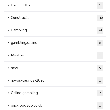
CATEGORY
1
Construção
3.409
Gambling
94
gambling/casino
8
Mostbet
1
new
5
novos-casinos-2026
1
Online gambling
2
packfood2go.co.uk
1