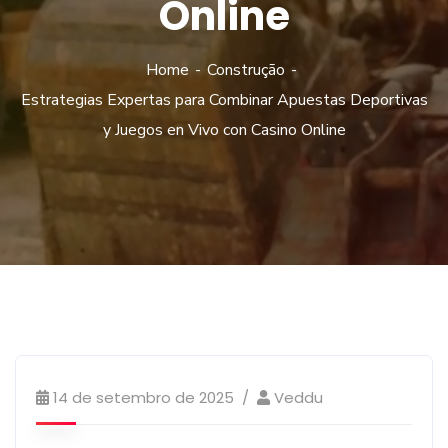
Online
Home
Construção
Estrategias Expertas para Combinar Apuestas Deportivas
y Juegos en Vivo con Casino Online
14 de setembro de 2025
Veddu