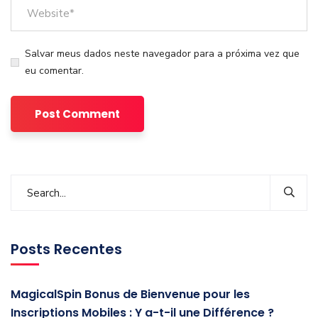
Salvar meus dados neste navegador para a próxima vez que
eu comentar.
Posts Recentes
MagicalSpin Bonus de Bienvenue pour les
Inscriptions Mobiles : Y a-t-il une Différence ?