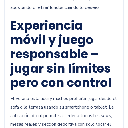
apostando o retirar fondos cuando lo desees.
Experiencia
móvil y juego
responsable –
jugar sin límites
pero con control
El verano está aquí y muchos prefieren jugar desde el
sofá o la terraza usando su smartphone o tablet. La
aplicación oficial permite acceder a todos los
slots
,
mesas reales y sección deportiva con solo tocar el