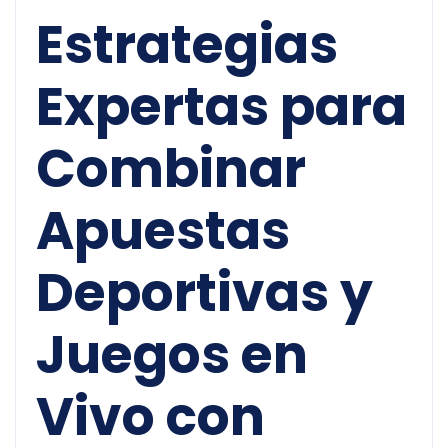
Estrategias
Expertas para
Combinar
Apuestas
Deportivas y
Juegos en
Vivo con