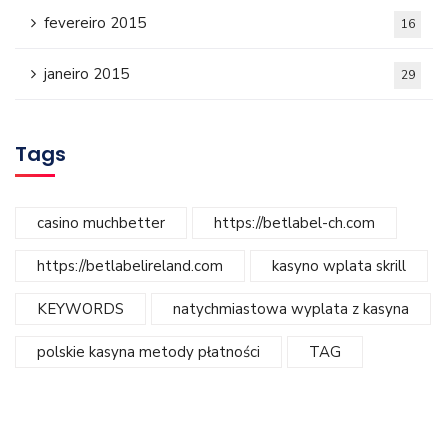
fevereiro 2015
16
janeiro 2015
29
Tags
casino muchbetter
https://betlabel-ch.com
https://betlabelireland.com
kasyno wplata skrill
KEYWORDS
natychmiastowa wyplata z kasyna
polskie kasyna metody płatności
TAG