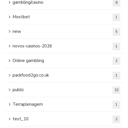
gambling/casino
8
Mostbet
1
new
5
novos-casinos-2026
1
Online gambling
2
packfood2go.co.uk
1
public
32
Terraplenagem
1
test_10
2