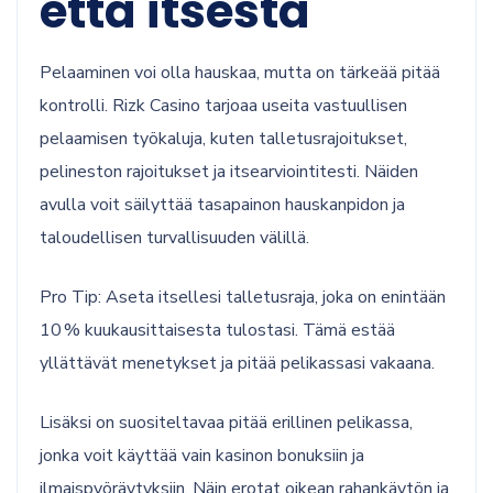
että itsestä
Pelaaminen voi olla hauskaa, mutta on tärkeää pitää
kontrolli. Rizk Casino tarjoaa useita vastuullisen
pelaamisen työkaluja, kuten talletusrajoitukset,
pelineston rajoitukset ja itsearviointitesti. Näiden
avulla voit säilyttää tasapainon hauskanpidon ja
taloudellisen turvallisuuden välillä.
Pro Tip: Aseta itsellesi talletusraja, joka on enintään
10 % kuukausittaisesta tulostasi. Tämä estää
yllättävät menetykset ja pitää pelikassasi vakaana.
Lisäksi on suositeltavaa pitää erillinen pelikassa,
jonka voit käyttää vain kasinon bonuksiin ja
ilmaispyöräytyksiin. Näin erotat oikean rahankäytön ja