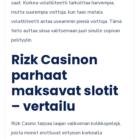
saat. Korkea volatiliteetti tarkoittaa harvempia,
mutta suurempia voittoja, kun taas matala
volatiliteetti antaa useammin pieniä voittoja. Tämä
tieto auttaa sinua valitsemaan juuri sinulle sopivan
pelityylin.
Rizk Casinon
parhaat
maksavat slotit
– vertailu
Rizk Casino tarjoaa laajan valikoiman kolikkopelejä,
joista monet erottuvat erityisen korkealla