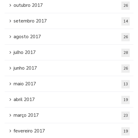
outubro 2017
26
setembro 2017
14
agosto 2017
26
julho 2017
28
junho 2017
26
maio 2017
13
abril 2017
19
março 2017
23
fevereiro 2017
19