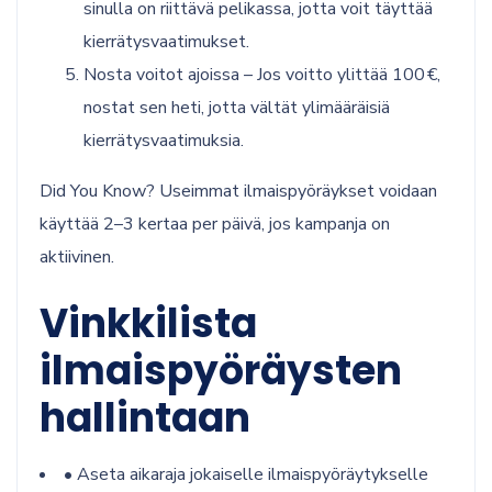
sinulla on riittävä pelikassa, jotta voit täyttää
kierrätysvaatimukset.
Nosta voitot ajoissa – Jos voitto ylittää 100 €,
nostat sen heti, jotta vältät ylimääräisiä
kierrätysvaatimuksia.
Did You Know? Useimmat ilmaispyöräykset voidaan
käyttää 2–3 kertaa per päivä, jos kampanja on
aktiivinen.
Vinkkilista
ilmaispyöräysten
hallintaan
• Aseta aikaraja jokaiselle ilmaispyöräytykselle