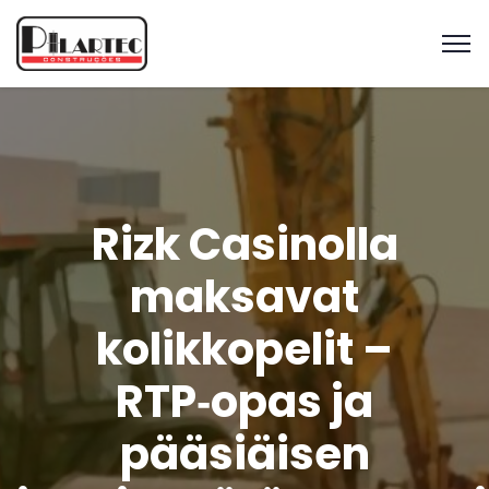
Rizk Casinolla
maksavat
kolikkopelit –
RTP‑opas ja
pääsiäisen