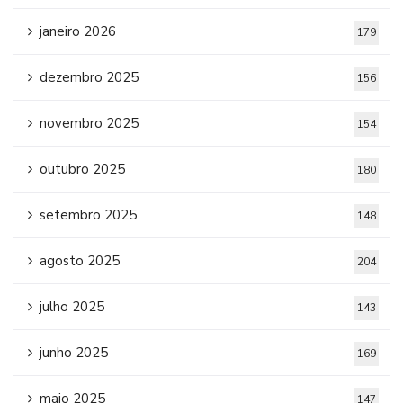
janeiro 2026
179
dezembro 2025
156
novembro 2025
154
outubro 2025
180
setembro 2025
148
agosto 2025
204
julho 2025
143
junho 2025
169
maio 2025
147