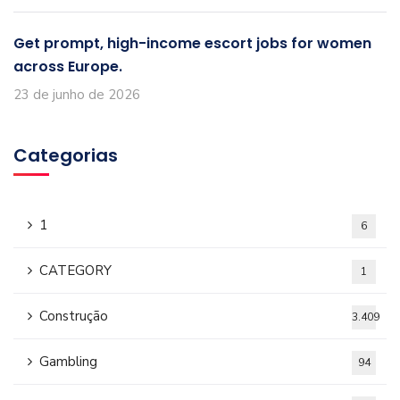
Get prompt, high-income escort jobs for women
across Europe.
23 de junho de 2026
Categorias
1
6
CATEGORY
1
Construção
3.409
Gambling
94