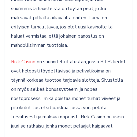
suurimmista haasteista on löytää pelit, jotka
maksavat pitkällä aikavälillä eniten. Tämä on
erityisen turhauttavaa, jos olet uusi kasinolle tai
haluat varmistaa, että jokainen panostus on
mahdollisimman tuottoisa.
Rizk Casino
on suunnitellut alustan, jossa RTP‑tiedot
ovat helposti löydettävissä ja peli­valikoima on
täynnä korkeaa tuottoa tarjoavia slotteja. Sivustolla
on myös selkeä bonussysteemi ja nopea
nostoprosessi, mikä poistaa monet turhat viiveet ja
piilokulut. Jos etsit paikkaa, jossa voit pelata
turvallisesti ja maksaa nopeasti, Rizk Casino on usein
juuri se ratkaisu, jonka monet pelaajat kaipaavat.