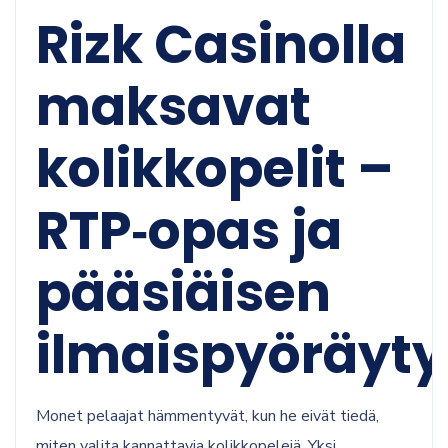
Rizk Casinolla
maksavat
kolikkopelit –
RTP‑opas ja
pääsiäisen
ilmaispyöräyty
Monet pelaajat hämmentyvät, kun he eivät tiedä,
miten valita kannattavia kolikkopelejä. Yksi