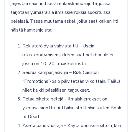
järjestää säännöllisesti erikoiskampanjoita, joissa
tarjotaan ylimääräisiä ilmaiskierroksia suosituissa
peleissä. Tässä muutama askel, joilla saat kaiken irti
näistä kampanjoista:
Rekisteröidy ja vahvista tili – Usein
rekisteröitymisen jälkeen saat heti bonuksen,
jossa on 10–20 ilmaiskierrosta.
Seuraa kampanjasivuja – Rizk Casinon
“Promotions”-osio päivitetään viikoittain. Täällä
näet kaikki pääsiäisen tarjoukset.
Pelaa oikeita pelejä – Ilmaiskierrokset on
yleensä sidottu tiettyihin slotteihin, kuten Book
of Dead.
Aseta panostusraja – Käytä bonuksia silloin, kun