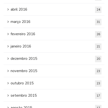
abril 2016
24
março 2016
31
fevereiro 2016
26
janeiro 2016
21
dezembro 2015
20
novembro 2015
23
outubro 2015
23
setembro 2015
17
agosto 2015