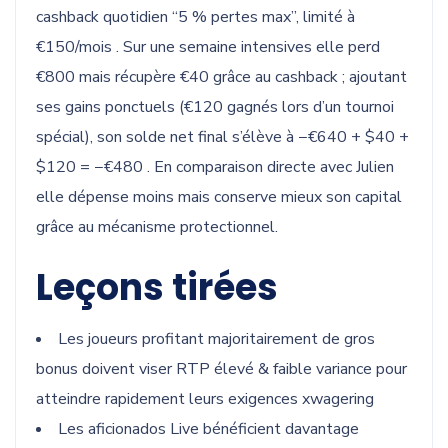
cashback quotidien “5 % pertes max”, limité à
€150/mois . Sur une semaine intensives elle perd
€800 mais récupère €40 grâce au cashback ; ajoutant
ses gains ponctuels (€120 gagnés lors d’un tournoi
spécial), son solde net final s’élève à −€640 + $40 +
$120 = −€480 . En comparaison directe avec Julien
elle dépense moins mais conserve mieux son capital
grâce au mécanisme protectionnel.
Leçons tirées
Les joueurs profitant majoritairement de gros
bonus doivent viser RT​P élevé & faible variance pour
atteindre rapidement leurs exigences xwagering
Les aficionados Live bénéficient davantage