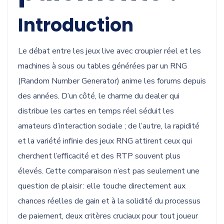
Introduction
Le débat entre les jeux live avec croupier réel et les
machines à sous ou tables générées par un RNG
(Random Number Generator) anime les forums depuis
des années. D’un côté, le charme du dealer qui
distribue les cartes en temps réel séduit les
amateurs d’interaction sociale ; de l’autre, la rapidité
et la variété infinie des jeux RNG attirent ceux qui
cherchent l’efficacité et des RTP souvent plus
élevés. Cette comparaison n’est pas seulement une
question de plaisir : elle touche directement aux
chances réelles de gain et à la solidité du processus
de paiement, deux critères cruciaux pour tout joueur