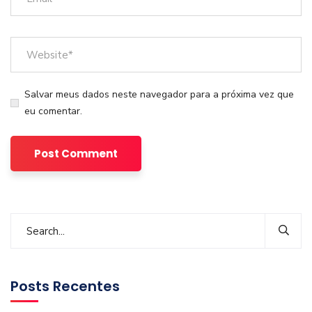
Salvar meus dados neste navegador para a próxima vez que
eu comentar.
Posts Recentes