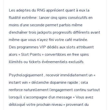
Les adeptes du RNG apprécient quant à eux la
fluidité extrême : lancer cinq spins consécutifs en
moins d’une seconde permet parfois même
d’enchaîner trois jackpots progressifs différents avant
même que vous n’ayez fini votre café matinée.
Des programmes VIP dédiés aux slots attribuent
alors « Slot Points » convertibles en free spins
illimités ou tickets événementiels exclusifs.
Psychologiquement , recevoir immédiatement un «
instant win » déclenche dopamine rapide ; cela
renforce naturellement l’engagement continu surtout
lorsqu’il s’accompagne d’un message « Vous avez
débloqué votre prochain niveau » provenant du