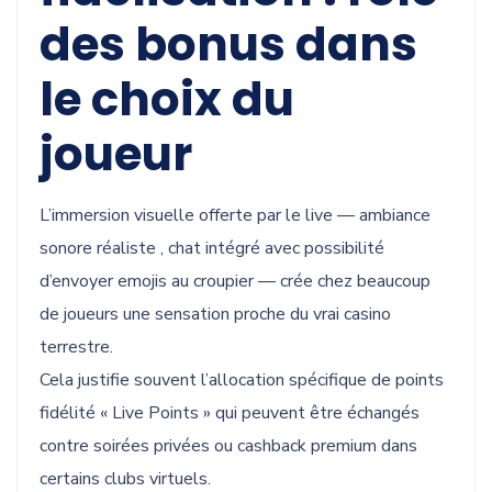
des bonus dans
le choix du
joueur
L’immersion visuelle offerte par le live — ambiance
sonore réaliste , chat intégré avec possibilité
d’envoyer emojis au croupier — crée chez beaucoup
de joueurs une sensation proche du vrai casino
terrestre.
Cela justifie souvent l’allocation spécifique de points
fidélité « Live Points » qui peuvent être échangés
contre soirées privées ou cashback premium dans
certains clubs virtuels.