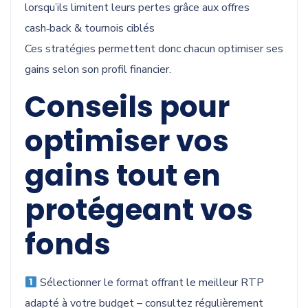
lorsqu’ils limitent leurs pertes grâce aux offres
cash‑back & tournois ciblés
Ces stratégies permettent donc chacun optimiser ses
gains selon son profil financier.
Conseils pour
optimiser vos
gains tout en
protégeant vos
fonds
Sélectionner le format offrant le meilleur RTP
adapté à votre budget – consultez régulièrement