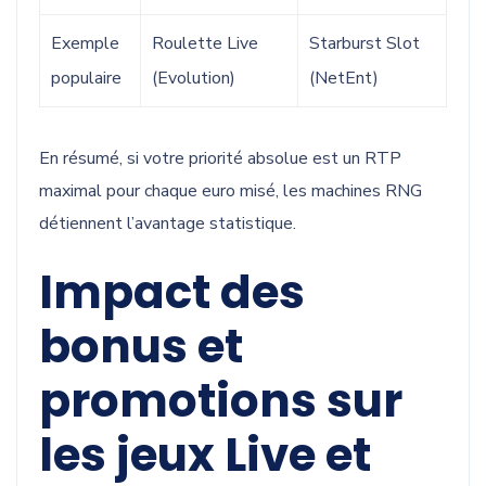
Exemple
Roulette Live
Starburst Slot
populaire
(Evolution)
(NetEnt)
En résumé, si votre priorité absolue est un RTP
maximal pour chaque euro misé, les machines RNG
détiennent l’avantage statistique.
Impact des
bonus et
promotions sur
les jeux Live et