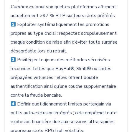
Cambox.Eu
pour voir quelles plateformes affichent
actuellement >97 % RTP sur leurs slots préférés.
Exploiter systématiquement les promotions
propres au type choisi ; respectez scrupuleusement
chaque condition de mise afin d’éviter toute surprise
désagréable lors du retrait.
Privilégier toujours des méthodes sécurisées
reconnues telles que PayPal®, Skrill® ou cartes
prépayées virtuelles ; elles offrent double
authentification ainsi qu’une couche supplémentaire
contre la fraude bancaire.
Définir quotidiennement limites perte/gain via
outils auto‑exclusion intégrés ; cela empêche toute
explosion financière due aux sessions ultra rapides
propreaux slots RPG high volatility.