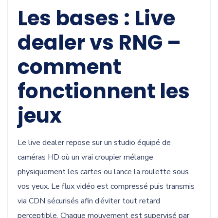
Les bases : Live
dealer vs RNG –
comment
fonctionnent les
jeux
Le live dealer repose sur un studio équipé de
caméras HD où un vrai croupier mélange
physiquement les cartes ou lance la roulette sous
vos yeux. Le flux vidéo est compressé puis transmis
via CDN sécurisés afin d’éviter tout retard
perceptible. Chaque mouvement est supervisé par