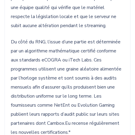
une équipe qualité qui vérifie que le matériel
respecte la législation locale et que le serveur ne
subit aucune altération pendant le streaming.
Du côté du RNG, l’issue d’une partie est déterminée
par un algorithme mathématique certifié conforme
aux standards eCOGRA ou iTech Labs. Ces
programmes utilisent une graine aléatoire alimentée
par l’horloge système et sont soumis à des audits
mensuels afin d’assurer qu’ils produisent bien une
distribution uniforme sur le long terme. Les
fournisseurs comme NetEnt ou Evolution Gaming
publient leurs rapports d’audit public sur leurs sites
partenaires dont Cambox.Eu recense régulièrement
les nouvelles certifications.*