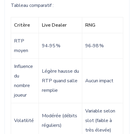
Tableau comparatif :
Critère
Live Dealer
RNG
RTP
94‑95 %
96‑98 %
moyen
Influence
Légère hausse du
du
RTP quand salle
Aucun impact
nombre
remplie
joueur
Variable selon
Modérée (débits
Volatilité
slot (faible à
réguliers)
très élevée)