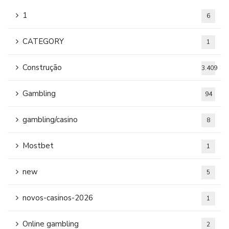
1
6
CATEGORY
1
Construção
3.409
Gambling
94
gambling/casino
8
Mostbet
1
new
5
novos-casinos-2026
1
Online gambling
2