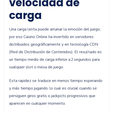
velocidad de
carga
Una carga lenta puede arruinar la emoción del juego;
por eso Casino Online ha invertido en servidores
distribuidos geográficamente y en tecnología CDN
(Red de Distribución de Contenidos). El resultado es
un tiempo medio de carga inferior a 2 segundos para
cualquier slot o mesa de juego.
Esta rapidez se traduce en menos tiempo esperando
y más tiempo jugando, lo cual es crucial cuando se
persiguen giros gratis o jackpots progresivos que
aparecen en cualquier momento.