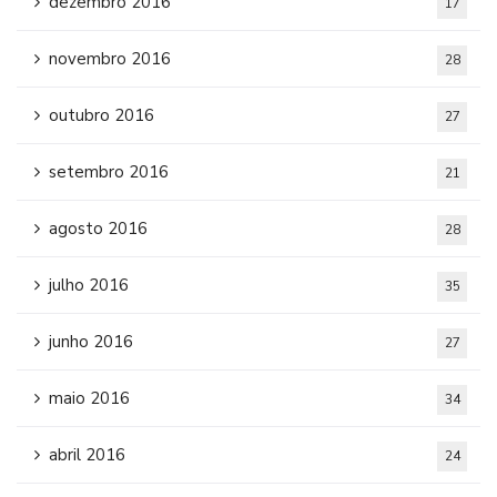
dezembro 2016
17
novembro 2016
28
outubro 2016
27
setembro 2016
21
agosto 2016
28
julho 2016
35
junho 2016
27
maio 2016
34
abril 2016
24