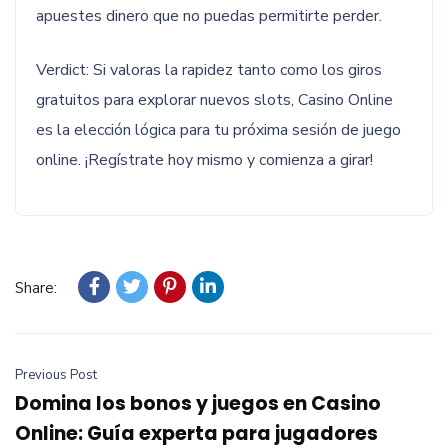
apuestes dinero que no puedas permitirte perder.
Verdict: Si valoras la rapidez tanto como los giros
gratuitos para explorar nuevos slots, Casino Online
es la elección lógica para tu próxima sesión de juego
online. ¡Regístrate hoy mismo y comienza a girar!
Share:
Previous Post
Domina los bonos y juegos en Casino
Online: Guía experta para jugadores