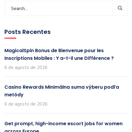
Posts Recentes
MagicalSpin Bonus de Bienvenue pour les
Inscriptions Mobiles : Y a-t-il une Différence ?
6 de agosto de 2026
Casino Rewards Minimálna suma výberu podľa
metódy
6 de agosto de 2026
Get prompt, high-income escort jobs for women
across Europe.