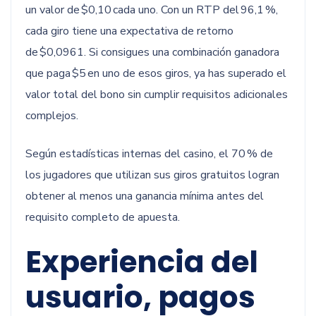
un valor de $0,10 cada uno. Con un RTP del 96,1 %,
cada giro tiene una expectativa de retorno
de $0,0961. Si consigues una combinación ganadora
que paga $5 en uno de esos giros, ya has superado el
valor total del bono sin cumplir requisitos adicionales
complejos.
Según estadísticas internas del casino, el 70 % de
los jugadores que utilizan sus giros gratuitos logran
obtener al menos una ganancia mínima antes del
requisito completo de apuesta.
Experiencia del
usuario, pagos