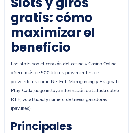
Slots y giros
gratis: cómo
maximizar el
beneficio
Los slots son el corazón del casino y Casino Online
ofrece más de 500 títulos provenientes de
proveedores como NetEnt, Microgaming y Pragmatic
Play. Cada juego incluye información detallada sobre
RTP, volatilidad y número de líneas ganadoras
(paylines).
Principales