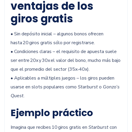
ventajas de los
giros gratis
• Sin depósito inicial – algunos bonos ofrecen
hasta 20 giros gratis sólo por registrarse.
• Condiciones claras – el requisito de apuesta suele
ser entre 20x y 30x el valor del bono, mucho más bajo
que el promedio del sector (35x‑40x).
• Aplicables a múltiples juegos – los giros pueden
usarse en slots populares como
Starburst
o
Gonzo’s
Quest
.
Ejemplo práctico
Imagina que recibes 10 giros gratis en
Starburst
con