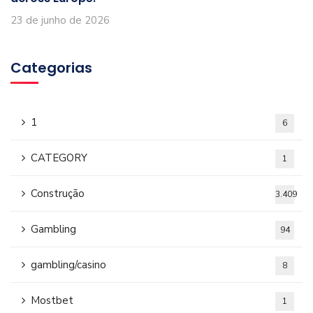
23 de junho de 2026
Categorias
1
6
CATEGORY
1
Construção
3.409
Gambling
94
gambling/casino
8
Mostbet
1