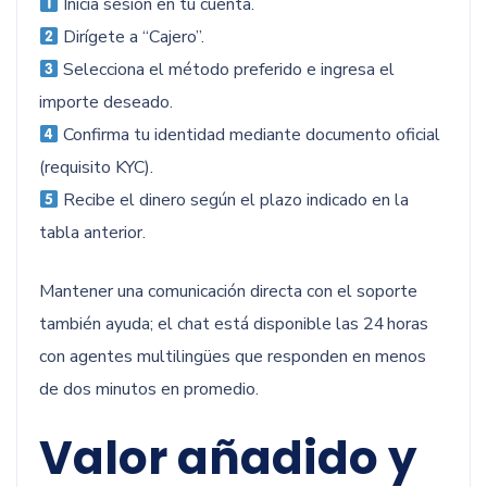
Inicia sesión en tu cuenta.
Dirígete a “Cajero”.
Selecciona el método preferido e ingresa el
importe deseado.
Confirma tu identidad mediante documento oficial
(requisito KYC).
Recibe el dinero según el plazo indicado en la
tabla anterior.
Mantener una comunicación directa con el soporte
también ayuda; el chat está disponible las 24 horas
con agentes multilingües que responden en menos
de dos minutos en promedio.
Valor añadido y