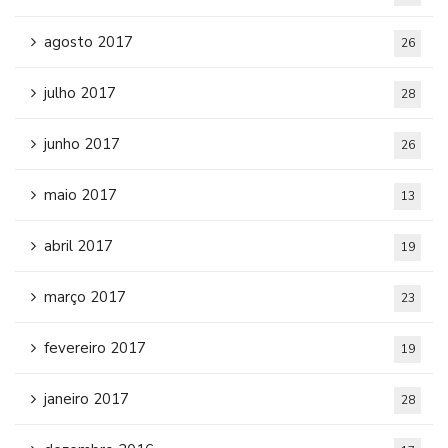
agosto 2017
26
julho 2017
28
junho 2017
26
maio 2017
13
abril 2017
19
março 2017
23
fevereiro 2017
19
janeiro 2017
28