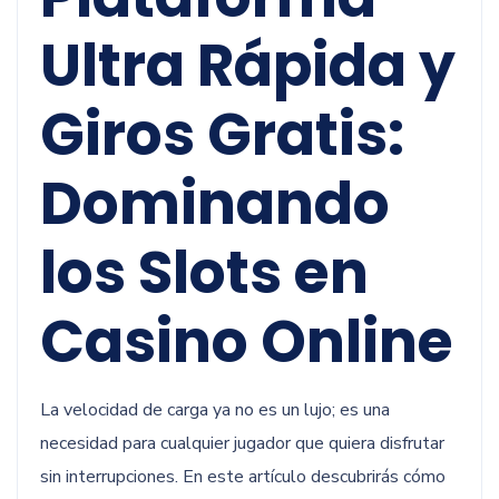
Ultra Rápida y
Giros Gratis:
Dominando
los Slots en
Casino Online
La velocidad de carga ya no es un lujo; es una
necesidad para cualquier jugador que quiera disfrutar
sin interrupciones. En este artículo descubrirás cómo