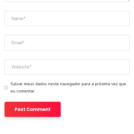
Salvar meus dados neste navegador para a próxima vez que
eu comentar.