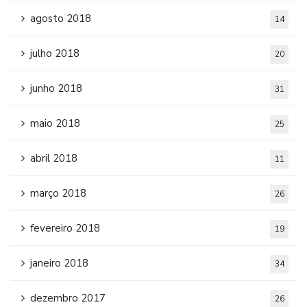
agosto 2018
14
julho 2018
20
junho 2018
31
maio 2018
25
abril 2018
11
março 2018
26
fevereiro 2018
19
janeiro 2018
34
dezembro 2017
26