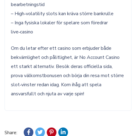
bearbetningstid
– High‑volatility slots kan kräva större bankrulle
– Inga fysiska lokaler för spelare som föredrar
live‑casino
Om du letar efter ett casino som erbjuder både
bekvämlighet och pålitlighet, är No Account Casino
ett starkt alternativ. Besök deras officiella sida,
prova välkomstbonusen och börja din resa mot större
slot‑vinster redan idag. Kom ihåg att spela
ansvarsfullt och njuta av varje spin!
Share: