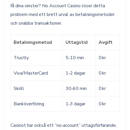
få dina vinster? No Account Casino löser detta
problem med ett brett urval av betalningsmetoder
och snabba transaktioner.
Betalningsmetod
Uttagstid
Avgift
Trustly
5‑10 min
0 kr
Visa/MasterCard
1‑2 dagar
0 kr
Skrill
30‑60 min
0 kr
Banköverföring
1‑3 dagar
0 kr
Casinot har också ett “no‑account” uttagsförfarande,