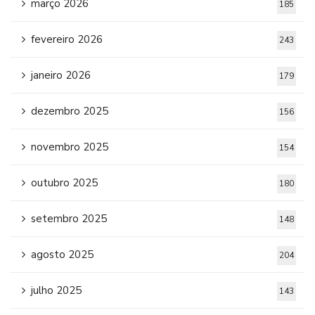
março 2026
185
fevereiro 2026
243
janeiro 2026
179
dezembro 2025
156
novembro 2025
154
outubro 2025
180
setembro 2025
148
agosto 2025
204
julho 2025
143