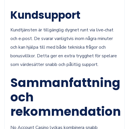
Kundsupport
Kundtjänsten är tillgänglig dygnet runt via live‑chat
och e‑post. De svarar vanligtvis inom några minuter
och kan hjälpa till med både tekniska frågor och
bonusvillkor. Detta ger en extra trygghet för spelare
som värdesätter snabb och pålitlig support.
Sammanfattning
och
rekommendation
No Account Casino lyckas kombinera snabb