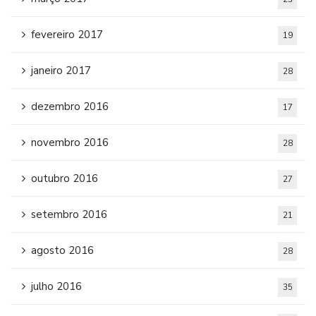
fevereiro 2017
19
janeiro 2017
28
dezembro 2016
17
novembro 2016
28
outubro 2016
27
setembro 2016
21
agosto 2016
28
julho 2016
35