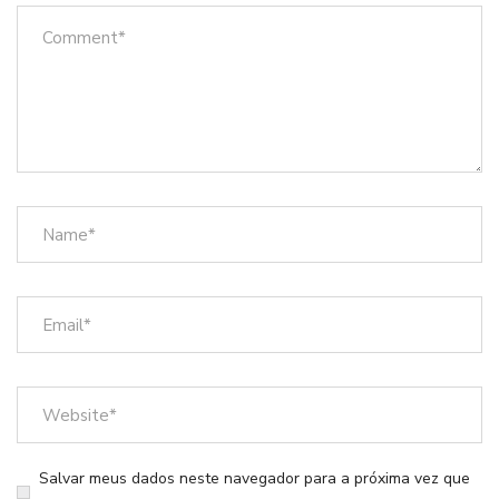
Salvar meus dados neste navegador para a próxima vez que