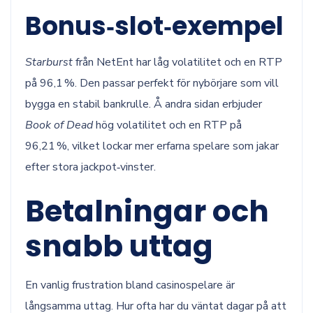
Bonus‑slot‑exempel
Starburst
från NetEnt har låg volatilitet och en RTP
på 96,1 %. Den passar perfekt för nybörjare som vill
bygga en stabil bankrulle. Å andra sidan erbjuder
Book of Dead
hög volatilitet och en RTP på
96,21 %, vilket lockar mer erfarna spelare som jakar
efter stora jackpot‑vinster.
Betalningar och
snabb uttag
En vanlig frustration bland casinospelare är
långsamma uttag. Hur ofta har du väntat dagar på att