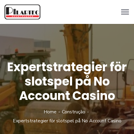
Expertstrategier för
slotspel på No
Account Casino
Home
Construção
Expertstrategier för slotspel på No Account Casino