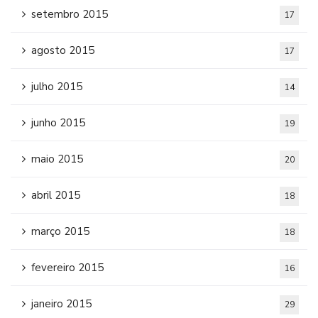
setembro 2015
17
agosto 2015
17
julho 2015
14
junho 2015
19
maio 2015
20
abril 2015
18
março 2015
18
fevereiro 2015
16
janeiro 2015
29