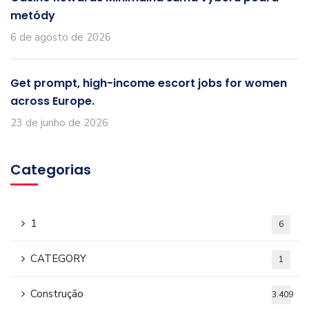
metódy
6 de agosto de 2026
Get prompt, high-income escort jobs for women
across Europe.
23 de junho de 2026
Categorias
1
6
CATEGORY
1
Construção
3.409