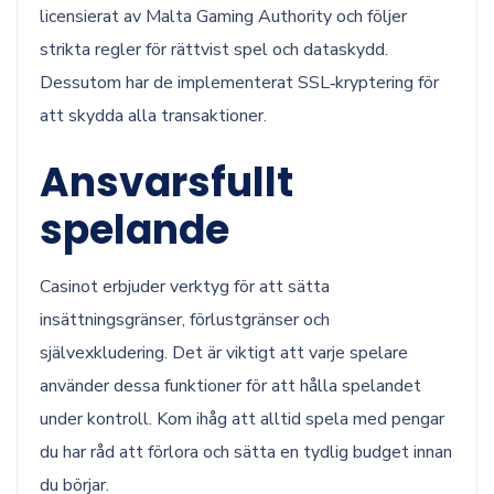
licensierat av Malta Gaming Authority och följer
strikta regler för rättvist spel och dataskydd.
Dessutom har de implementerat SSL‑kryptering för
att skydda alla transaktioner.
Ansvarsfullt
spelande
Casinot erbjuder verktyg för att sätta
insättningsgränser, förlustgränser och
självexkludering. Det är viktigt att varje spelare
använder dessa funktioner för att hålla spelandet
under kontroll. Kom ihåg att alltid spela med pengar
du har råd att förlora och sätta en tydlig budget innan
du börjar.