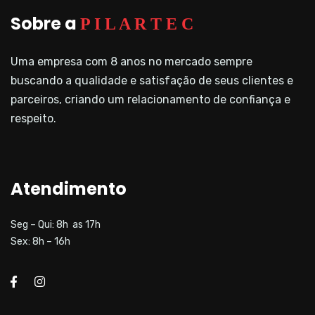
Sobre a
P I L A R T E C
Uma empresa com 8 anos no mercado sempre
buscando a qualidade e satisfação de seus clientes e
parceiros, criando um relacionamento de confiança e
respeito.
Atendimento
Seg – Qui: 8h as 17h
Sex: 8h – 16h