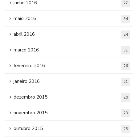
junho 2016
27
maio 2016
34
abril 2016
24
março 2016
31
fevereiro 2016
26
janeiro 2016
21
dezembro 2015
20
novembro 2015
23
outubro 2015
23