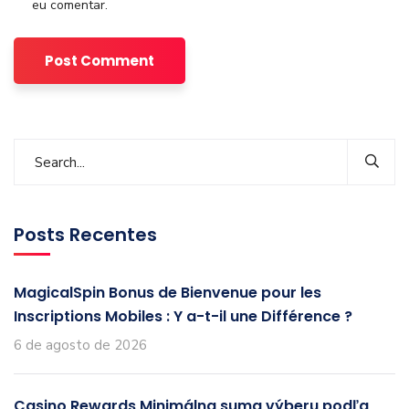
eu comentar.
Posts Recentes
MagicalSpin Bonus de Bienvenue pour les
Inscriptions Mobiles : Y a-t-il une Différence ?
6 de agosto de 2026
Casino Rewards Minimálna suma výberu podľa