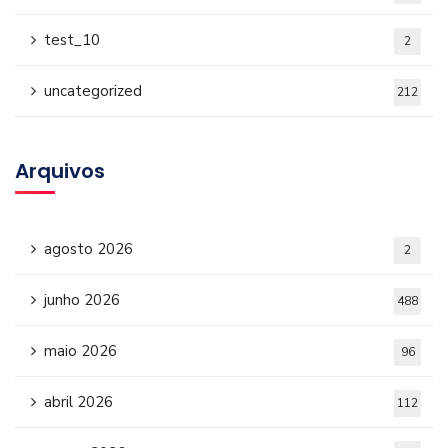
test_10
2
uncategorized
212
Arquivos
agosto 2026
2
junho 2026
488
maio 2026
96
abril 2026
112