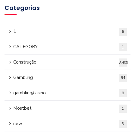
Categorias
1
6
CATEGORY
1
Construção
3.409
Gambling
94
gambling/casino
8
Mostbet
1
new
5