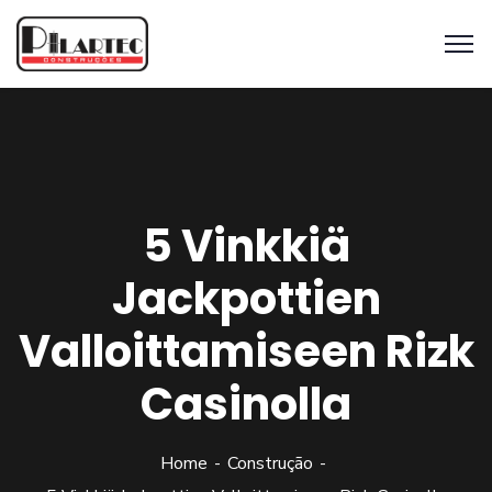
5 Vinkkiä
Jackpottien
Valloittamiseen Rizk
Casinolla
Home
Construção