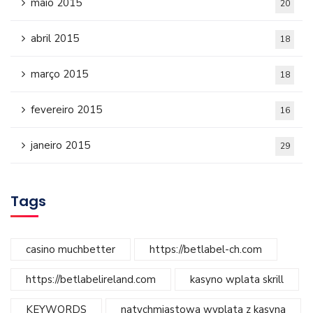
maio 2015
20
abril 2015
18
março 2015
18
fevereiro 2015
16
janeiro 2015
29
Tags
casino muchbetter
https://betlabel-ch.com
https://betlabelireland.com
kasyno wplata skrill
KEYWORDS
natychmiastowa wyplata z kasyna