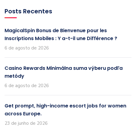
Posts Recentes
MagicalSpin Bonus de Bienvenue pour les
Inscriptions Mobiles : Y a-t-il une Différence ?
6 de agosto de 2026
Casino Rewards Minimálna suma výberu podľa
metódy
6 de agosto de 2026
Get prompt, high-income escort jobs for women
across Europe.
23 de junho de 2026