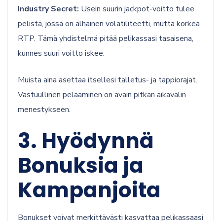
Industry Secret:
Usein suurin jackpot-voitto tulee
pelistä, jossa on alhainen volatiliteetti, mutta korkea
RTP. Tämä yhdistelmä pitää pelikassasi tasaisena,
kunnes suuri voitto iskee.
Muista aina asettaa itsellesi talletus- ja tappiorajat.
Vastuullinen pelaaminen on avain pitkän aikavälin
menestykseen.
3. Hyödynnä
Bonuksia ja
Kampanjoita
Bonukset voivat merkittävästi kasvattaa pelikassaasi