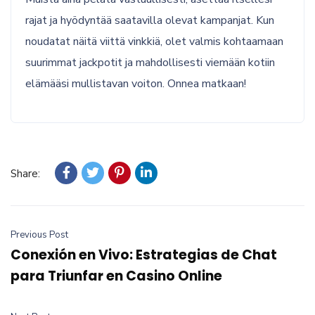
rajat ja hyödyntää saatavilla olevat kampanjat. Kun
noudatat näitä viittä vinkkiä, olet valmis kohtaamaan
suurimmat jackpotit ja mahdollisesti viemään kotiin
elämääsi mullistavan voiton. Onnea matkaan!
Share:
Previous Post
Conexión en Vivo: Estrategias de Chat
para Triunfar en Casino Online