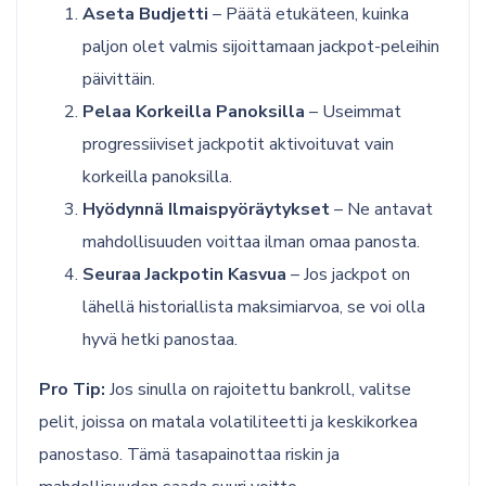
Aseta Budjetti
– Päätä etukäteen, kuinka
paljon olet valmis sijoittamaan jackpot-peleihin
päivittäin.
Pelaa Korkeilla Panoksilla
– Useimmat
progressiiviset jackpotit aktivoituvat vain
korkeilla panoksilla.
Hyödynnä Ilmaispyöräytykset
– Ne antavat
mahdollisuuden voittaa ilman omaa panosta.
Seuraa Jackpotin Kasvua
– Jos jackpot on
lähellä historiallista maksimiarvoa, se voi olla
hyvä hetki panostaa.
Pro Tip:
Jos sinulla on rajoitettu bankroll, valitse
pelit, joissa on matala volatiliteetti ja keskikorkea
panostaso. Tämä tasapainottaa riskin ja