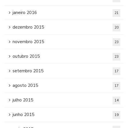
janeiro 2016
21
dezembro 2015
20
novembro 2015
23
outubro 2015
23
setembro 2015
17
agosto 2015
17
julho 2015
14
junho 2015
19