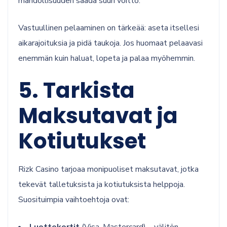
mahdollisuuden saada suuri voitto.
Vastuullinen pelaaminen on tärkeää: aseta itsellesi
aikarajoituksia ja pidä taukoja. Jos huomaat pelaavasi
enemmän kuin haluat, lopeta ja palaa myöhemmin.
5. Tarkista
Maksutavat ja
Kotiutukset
Rizk Casino tarjoaa monipuoliset maksutavat, jotka
tekevät talletuksista ja kotiutuksista helppoja.
Suosituimpia vaihtoehtoja ovat: