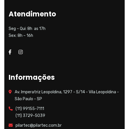
Atendimento
Seg – Qui: 8h as 17h
Sex: 8h – 16h
Informações
Av. Imperatriz Leopoldina, 1297 - S/14 - Vila Leopoldina -
São Paulo - SP
(11) 99155-7111
(11) 3729-5039
pilartec@pilartec.com.br