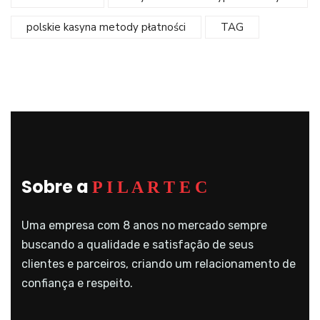
polskie kasyna metody płatności
TAG
Sobre a
P I L A R T E C
Uma empresa com 8 anos no mercado sempre
buscando a qualidade e satisfação de seus
clientes e parceiros, criando um relacionamento de
confiança e respeito.