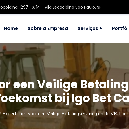
eopoldina, 1297- S/14 - Vila Leopoldina São Paulo, SP
Home
Sobre a Empresa
Serviços
Portfól
oor een Veilige Betalin
oekomst bij Igo Bet C
7 Expert Tips voor een Veilige Betalingservaring en de VR‑Toek