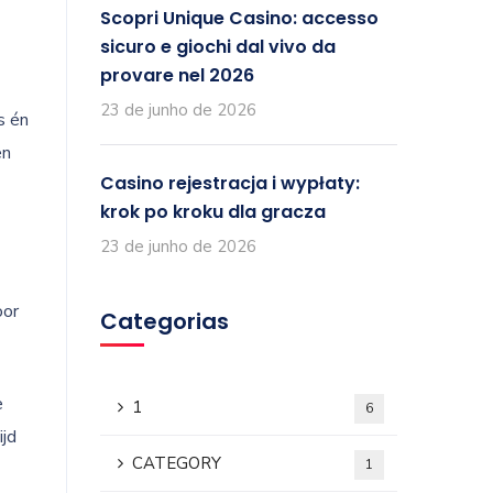
Scopri Unique Casino: accesso
sicuro e giochi dal vivo da
provare nel 2026
23 de junho de 2026
s én
en
Casino rejestracja i wypłaty:
krok po kroku dla gracza
23 de junho de 2026
oor
Categorias
e
1
6
ijd
CATEGORY
1