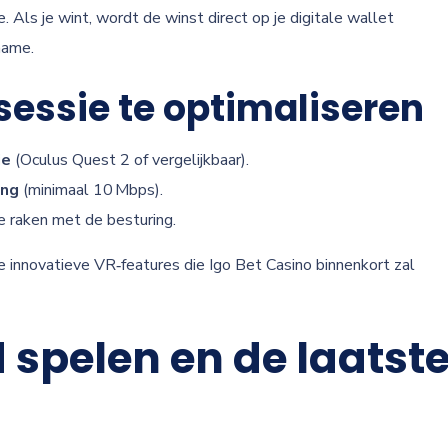
e. Als je wint, wordt de winst direct op je digitale wallet
name.
‑sessie te optimaliseren
ie
(Oculus Quest 2 of vergelijkbaar).
ing
(minimaal 10 Mbps).
 raken met de besturing.
e innovatieve VR‑features die Igo Bet Casino binnenkort zal
 spelen en de laatst