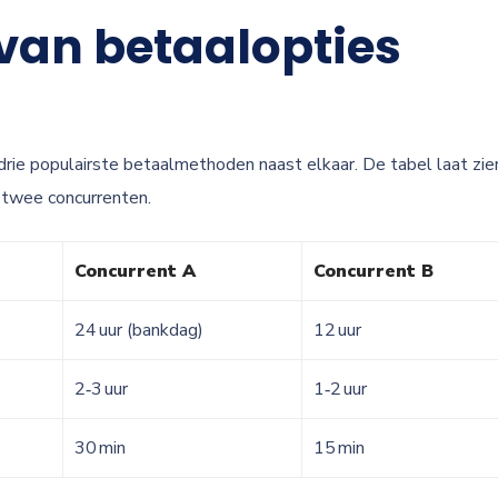
 van betaalopties
drie populairste betaalmethoden naast elkaar. De tabel laat zie
 twee concurrenten.
Concurrent A
Concurrent B
24 uur (bankdag)
12 uur
2‑3 uur
1‑2 uur
30 min
15 min