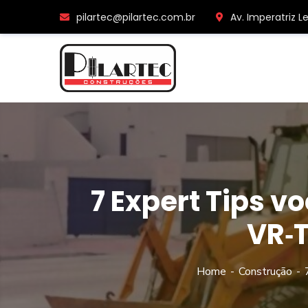
pilartec@pilartec.com.br
Av. Imperatriz L
7 Expert Tips v
VR‑T
Home
Construção