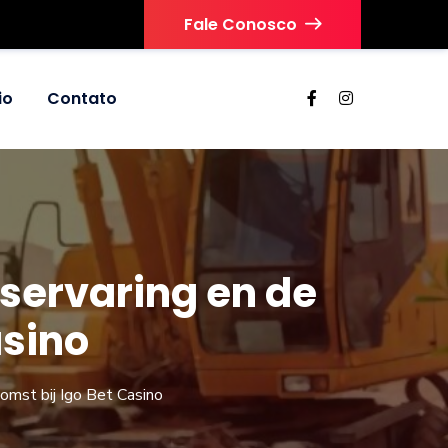
Fale Conosco
io
Contato
gservaring en de
asino
omst bij Igo Bet Casino