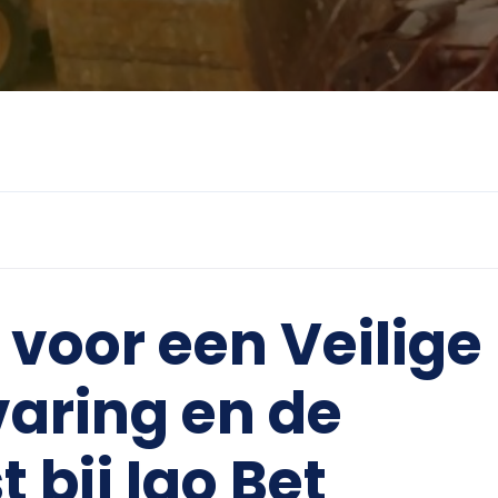
s voor een Veilige
varing en de
bij Igo Bet