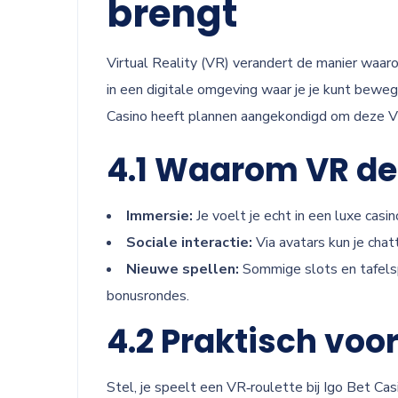
brengt
Virtual Reality (VR) verandert de manier waarop
in een digitale omgeving waar je je kunt bewege
Casino heeft plannen aangekondigd om deze VR
4.1 Waarom VR de 
Immersie:
Je voelt je echt in een luxe casi
Sociale interactie:
Via avatars kun je chat
Nieuwe spellen:
Sommige slots en tafels
bonusrondes.
4.2 Praktisch voo
Stel, je speelt een VR‑roulette bij Igo Bet Ca