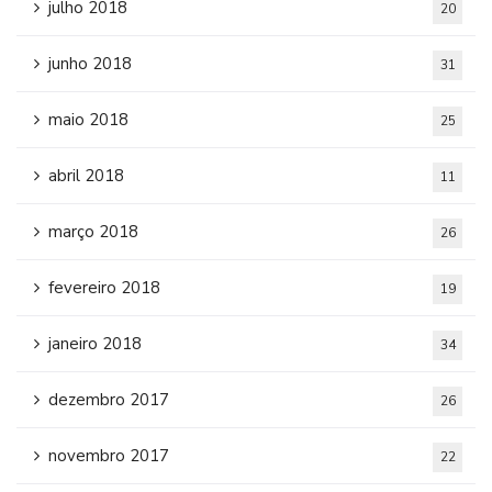
julho 2018
20
junho 2018
31
maio 2018
25
abril 2018
11
março 2018
26
fevereiro 2018
19
janeiro 2018
34
dezembro 2017
26
novembro 2017
22