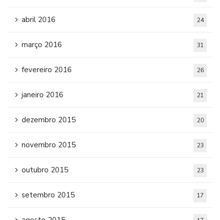
abril 2016
24
março 2016
31
fevereiro 2016
26
janeiro 2016
21
dezembro 2015
20
novembro 2015
23
outubro 2015
23
setembro 2015
17