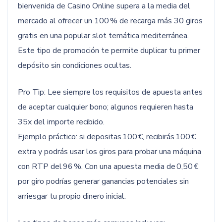
bienvenida de Casino Online supera a la media del
mercado al ofrecer un 100 % de recarga más 30 giros
gratis en una popular slot temática mediterránea.
Este tipo de promoción te permite duplicar tu primer
depósito sin condiciones ocultas.
Pro Tip: Lee siempre los requisitos de apuesta antes
de aceptar cualquier bono; algunos requieren hasta
35x del importe recibido.
Ejemplo práctico: si depositas 100 €, recibirás 100 €
extra y podrás usar los giros para probar una máquina
con RTP del 96 %. Con una apuesta media de 0,50 €
por giro podrías generar ganancias potenciales sin
arriesgar tu propio dinero inicial.