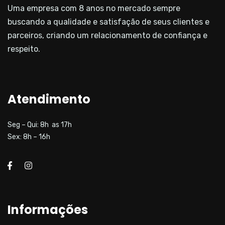
Uma empresa com 8 anos no mercado sempre
buscando a qualidade e satisfação de seus clientes e
parceiros, criando um relacionamento de confiança e
respeito.
Atendimento
Seg – Qui: 8h as 17h
Sex: 8h – 16h
Informações