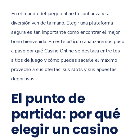
En el mundo del juego online la confianza y la
diversión van de la mano. Elegir una plataforma
segura es tan importante como encontrar el mejor
bono bienvenida. En este artículo analizaremos paso
a paso por qué Casino Online se destaca entre los
sitios de juego y cómo puedes sacarle el máximo
provecho a sus ofertas, sus slots y sus apuestas
deportivas.
El punto de
partida: por qué
elegir un casino