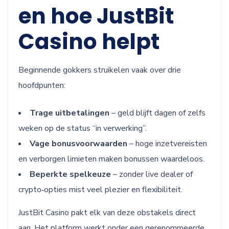
en hoe JustBit
Casino helpt
Beginnende gokkers struikelen vaak over drie
hoofdpunten:
Trage uitbetalingen
– geld blijft dagen of zelfs
weken op de status “in verwerking”.
Vage bonusvoorwaarden
– hoge inzetvereisten
en verborgen limieten maken bonussen waardeloos.
Beperkte spelkeuze
– zonder live dealer of
crypto‑opties mist veel plezier en flexibiliteit.
JustBit Casino pakt elk van deze obstakels direct
aan. Het platform werkt onder een gerenommeerde