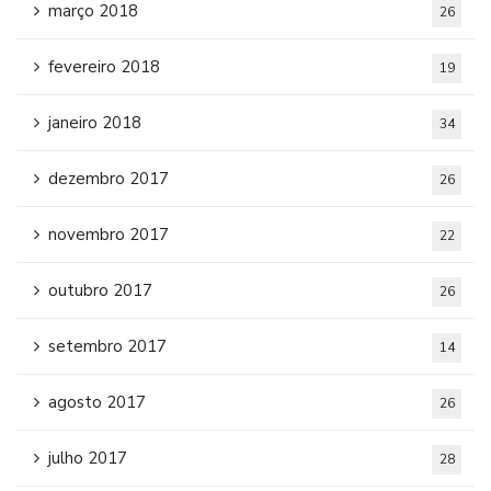
março 2018
26
fevereiro 2018
19
janeiro 2018
34
dezembro 2017
26
novembro 2017
22
outubro 2017
26
setembro 2017
14
agosto 2017
26
julho 2017
28