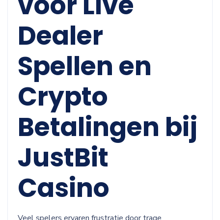
voor Live
Dealer
Spellen en
Crypto
Betalingen bij
JustBit
Casino
Veel spelers ervaren frustratie door trage