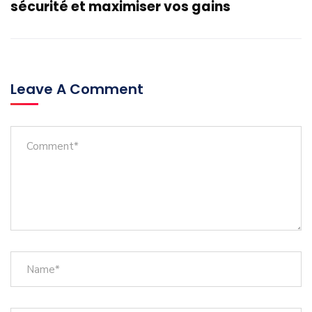
sécurité et maximiser vos gains
Leave A Comment