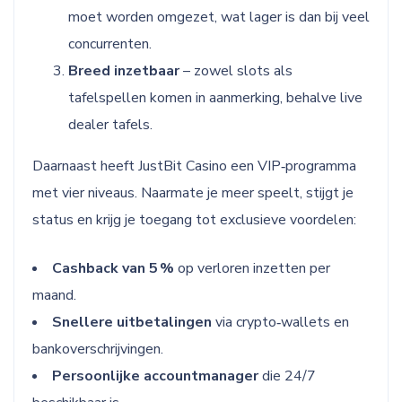
moet worden omgezet, wat lager is dan bij veel
concurrenten.
Breed inzetbaar
– zowel slots als
tafelspellen komen in aanmerking, behalve live
dealer tafels.
Daarnaast heeft JustBit Casino een VIP‑programma
met vier niveaus. Naarmate je meer speelt, stijgt je
status en krijg je toegang tot exclusieve voordelen:
Cashback van 5 %
op verloren inzetten per
maand.
Snellere uitbetalingen
via crypto‑wallets en
bankoverschrijvingen.
Persoonlijke accountmanager
die 24/7