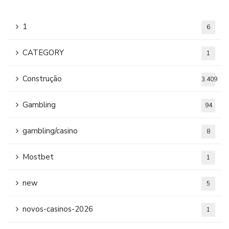
1
6
CATEGORY
1
Construção
3.409
Gambling
94
gambling/casino
8
Mostbet
1
new
5
novos-casinos-2026
1