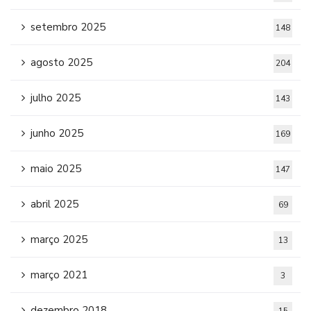
setembro 2025
148
agosto 2025
204
julho 2025
143
junho 2025
169
maio 2025
147
abril 2025
69
março 2025
13
março 2021
3
dezembro 2018