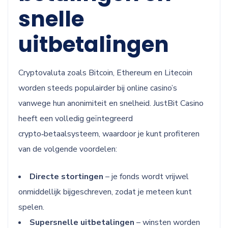
snelle
uitbetalingen
Cryptovaluta zoals Bitcoin, Ethereum en Litecoin
worden steeds populairder bij online casino’s
vanwege hun anonimiteit en snelheid. JustBit Casino
heeft een volledig geïntegreerd
crypto‑betaalsysteem, waardoor je kunt profiteren
van de volgende voordelen:
Directe stortingen
– je fonds wordt vrijwel
onmiddellijk bijgeschreven, zodat je meteen kunt
spelen.
Supersnelle uitbetalingen
– winsten worden