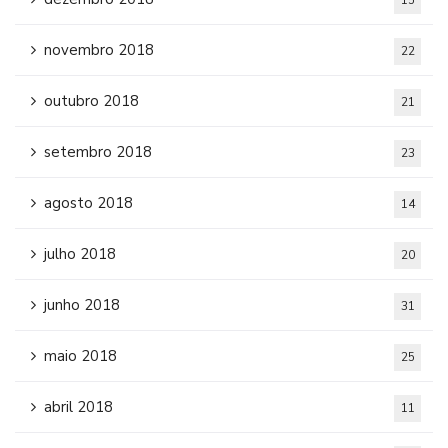
15
novembro 2018
22
outubro 2018
21
setembro 2018
23
agosto 2018
14
julho 2018
20
junho 2018
31
maio 2018
25
abril 2018
11