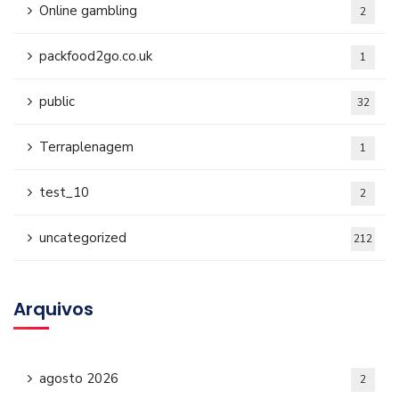
Online gambling
2
packfood2go.co.uk
1
public
32
Terraplenagem
1
test_10
2
uncategorized
212
Arquivos
agosto 2026
2