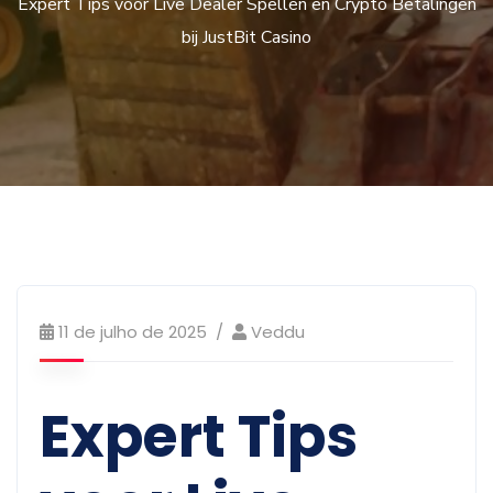
Expert Tips voor Live Dealer Spellen en Crypto Betalingen
bij JustBit Casino
11 de julho de 2025
Veddu
Expert Tips