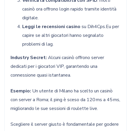
Verifica la compatibilità con SPID
: molti
casinò ora offrono login rapido tramite identità
digitale.
Leggi le recensioni casino
su Dih4Cps.Eu per
capire se altri giocatori hanno segnalato
problemi di lag.
Industry Secret:
Alcuni casinò offrono server
dedicati per i giocatori VIP, garantendo una
connessione quasi istantanea.
Esempio:
Un utente di Milano ha scelto un casinò
con server a Roma; il ping è sceso da 120 ms a 45 ms,
migliorando le sue sessioni di roulette live.
Scegliere il server giusto è fondamentale per godere