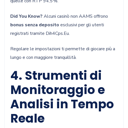
quelle con RTP 94,5 %.
Did You Know?
Alcuni casinò non AAMS offrono
bonus senza deposito
esclusivi per gli utenti
registrati tramite Dih4Cps.Eu.
Regolare le impostazioni ti permette di giocare più a
lungo e con maggiore tranquillità.
4. Strumenti di
Monitoraggio e
Analisi in Tempo
Reale