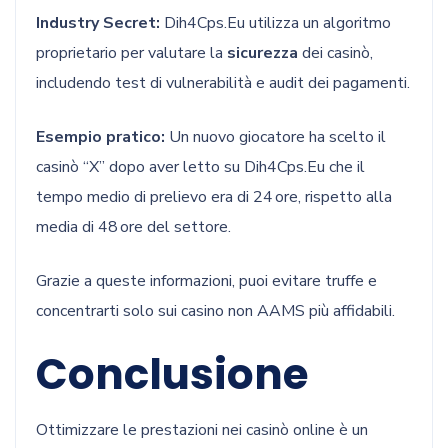
Industry Secret:
Dih4Cps.Eu utilizza un algoritmo
proprietario per valutare la
sicurezza
dei casinò,
includendo test di vulnerabilità e audit dei pagamenti.
Esempio pratico:
Un nuovo giocatore ha scelto il
casinò “X” dopo aver letto su Dih4Cps.Eu che il
tempo medio di prelievo era di 24 ore, rispetto alla
media di 48 ore del settore.
Grazie a queste informazioni, puoi evitare truffe e
concentrarti solo sui casino non AAMS più affidabili.
Conclusione
Ottimizzare le prestazioni nei casinò online è un