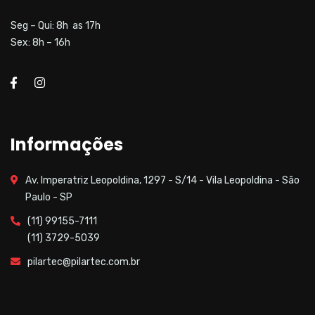
Seg – Qui: 8h as 17h
Sex: 8h – 16h
Informações
Av. Imperatriz Leopoldina, 1297 - S/14 - Vila Leopoldina - São
Paulo - SP
(11) 99155-7111
(11) 3729-5039
pilartec@pilartec.com.br