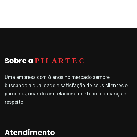
Sobre a
P I L A R T E C
Uma empresa com 8 anos no mercado sempre
buscando a qualidade e satisfação de seus clientes e
parceiros, criando um relacionamento de confiança e
respeito.
Atendimento