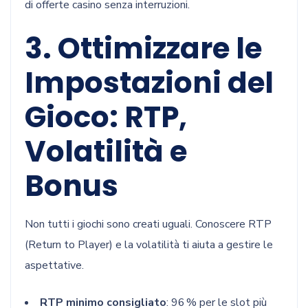
di offerte casino senza interruzioni.
3. Ottimizzare le
Impostazioni del
Gioco: RTP,
Volatilità e
Bonus
Non tutti i giochi sono creati uguali. Conoscere RTP
(Return to Player) e la volatilità ti aiuta a gestire le
aspettative.
RTP minimo consigliato
: 96 % per le slot più