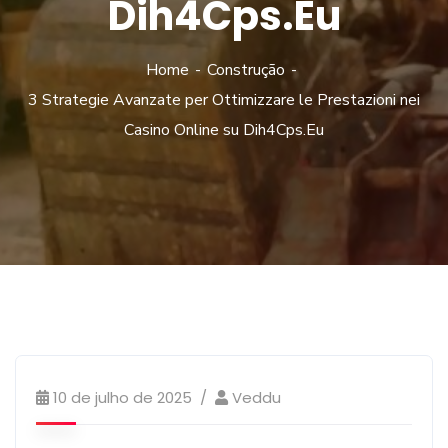
Dih4Cps.Eu
Home
Construção
3 Strategie Avanzate per Ottimizzare le Prestazioni nei
Casino Online su Dih4Cps.Eu
10 de julho de 2025
Veddu