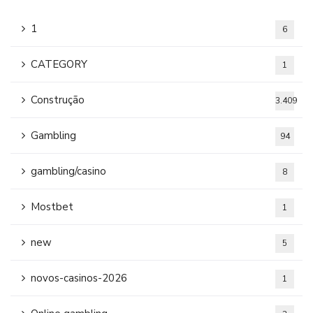
1
6
CATEGORY
1
Construção
3.409
Gambling
94
gambling/casino
8
Mostbet
1
new
5
novos-casinos-2026
1