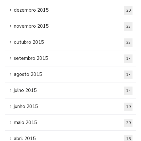
dezembro 2015
20
novembro 2015
23
outubro 2015
23
setembro 2015
17
agosto 2015
17
julho 2015
14
junho 2015
19
maio 2015
20
abril 2015
18