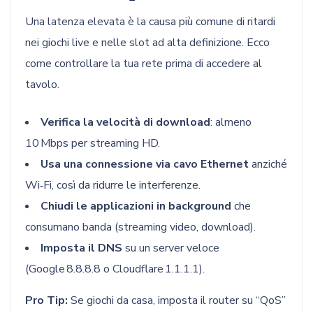
Una latenza elevata è la causa più comune di ritardi
nei giochi live e nelle slot ad alta definizione. Ecco
come controllare la tua rete prima di accedere al
tavolo.
Verifica la velocità di download
: almeno
10 Mbps per streaming HD.
Usa una connessione via cavo Ethernet
anziché
Wi‑Fi, così da ridurre le interferenze.
Chiudi le applicazioni in background
che
consumano banda (streaming video, download).
Imposta il DNS
su un server veloce
(Google 8.8.8.8 o Cloudflare 1.1.1.1).
Pro Tip:
Se giochi da casa, imposta il router su “QoS”