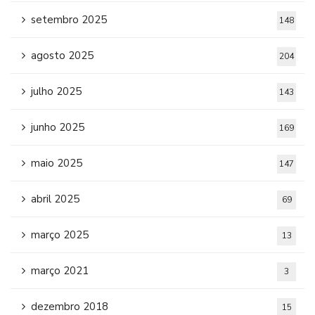
setembro 2025
148
agosto 2025
204
julho 2025
143
junho 2025
169
maio 2025
147
abril 2025
69
março 2025
13
março 2021
3
dezembro 2018
15