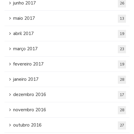
junho 2017
26
maio 2017
13
abril 2017
19
março 2017
23
fevereiro 2017
19
janeiro 2017
28
dezembro 2016
17
novembro 2016
28
outubro 2016
27