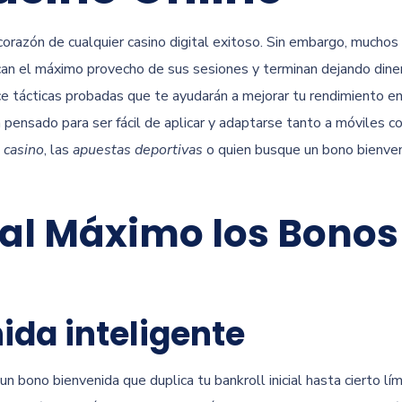
orazón de cualquier casino digital exitoso. Sin embargo, muchos
can el máximo provecho de sus sesiones y terminan dejando dine
ce tácticas probadas que te ayudarán a mejorar tu rendimiento en
á pensado para ser fácil de aplicar y adaptarse tanto a móviles 
e casino
, las
apuestas deportivas
o quien busque un bono bienve
a al Máximo los Bonos
ida inteligente
 bono bienvenida que duplica tu bankroll inicial hasta cierto lím