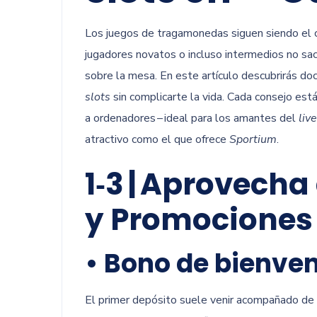
Los juegos de tragamonedas siguen siendo el c
jugadores novatos o incluso intermedios no sa
sobre la mesa. En este artículo descubrirás do
slots
sin complicarte la vida. Cada consejo est
a ordenadores – ideal para los amantes del
liv
atractivo como el que ofrece
Sportium
.
1‑3 | Aprovech
y Promociones
• Bono de bienven
El primer depósito suele venir acompañado de un