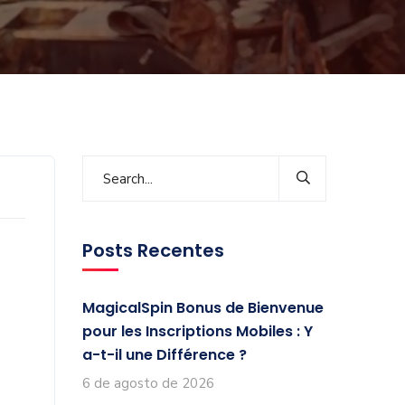
Posts Recentes
MagicalSpin Bonus de Bienvenue
pour les Inscriptions Mobiles : Y
a-t-il une Différence ?
6 de agosto de 2026