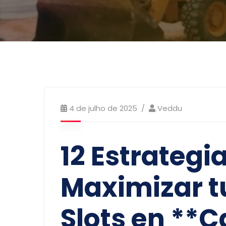
4 de julho de 2025
Veddu
12 Estrategi
Maximizar t
Slots en **C