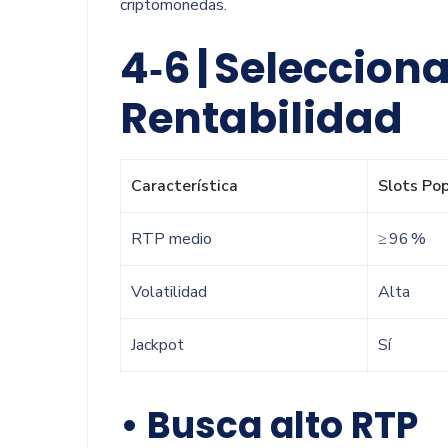
criptomonedas.
4‑6 | Seleccion
Rentabilidad
Característica
Slots Po
RTP medio
≥ 96 %
Volatilidad
Alta
Jackpot
Sí
• Busca alto RTP