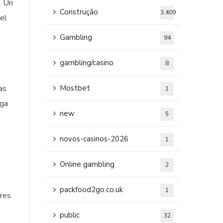
. Un
Construção
3.409
el
Gambling
94
gambling/casino
8
as
Mostbet
1
aga
new
5
novos-casinos-2026
1
Online gambling
2
packfood2go.co.uk
1
ores
public
32