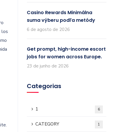
Casino Rewards Minimálna
suma výberu podľa metódy
ro
6 de agosto de 2026
 los
como
Get prompt, high-income escort
nida
jobs for women across Europe.
23 de junho de 2026
Categorias
1
6
CATEGORY
ite.
1